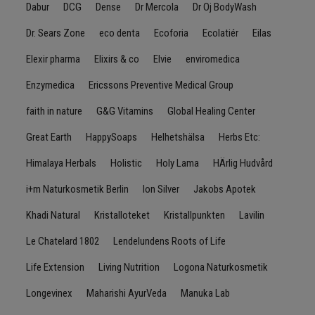
Dabur
DCG
Dense
Dr Mercola
Dr Oj BodyWash
Dr. Sears Zone
eco denta
Ecoforia
Ecolatiér
Eilas
Elexir pharma
Elixirs & co
Elvie
enviromedica
Enzymedica
Ericssons Preventive Medical Group
faith in nature
G&G Vitamins
Global Healing Center
Great Earth
HappySoaps
Helhetshälsa
Herbs Etc:
Himalaya Herbals
Holistic
Holy Lama
HÄrlig Hudvård
i+m Naturkosmetik Berlin
Ion Silver
Jakobs Apotek
Khadi Natural
Kristalloteket
Kristallpunkten
Lavilin
Le Chatelard 1802
Lendelundens Roots of Life
Life Extension
Living Nutrition
Logona Naturkosmetik
Longevinex
Maharishi AyurVeda
Manuka Lab