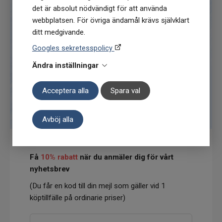
det är absolut nödvändigt för att använda
webbplatsen. För övriga ändamål krävs självklart
ditt medgivande.
Googles sekretesspolicy
Ändra inställningar
Acceptera alla
Spara val
Avböj alla
Få
10% rabatt
när du anmäler dig för vårt
nyhetsbrev
(Du får en kod till din mejl som gäller vid 1
köptillfälle på ordinarie priser)