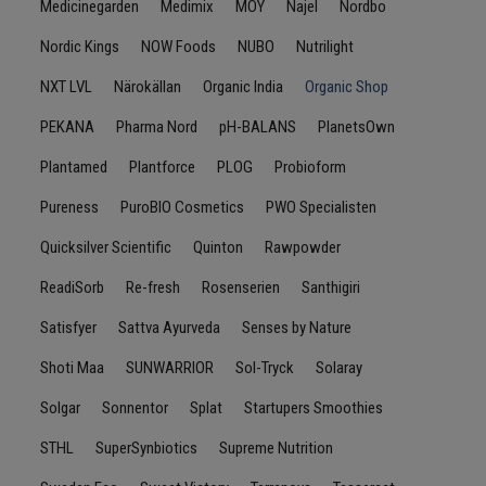
Medicinegarden
Medimix
MOY
Najel
Nordbo
Nordic Kings
NOW Foods
NUBO
Nutrilight
NXT LVL
Närokällan
Organic India
Organic Shop
PEKANA
Pharma Nord
pH-BALANS
PlanetsOwn
Plantamed
Plantforce
PLOG
Probioform
Pureness
PuroBIO Cosmetics
PWO Specialisten
Quicksilver Scientific
Quinton
Rawpowder
ReadiSorb
Re-fresh
Rosenserien
Santhigiri
Satisfyer
Sattva Ayurveda
Senses by Nature
Shoti Maa
SUNWARRIOR
Sol-Tryck
Solaray
Solgar
Sonnentor
Splat
Startupers Smoothies
STHL
SuperSynbiotics
Supreme Nutrition