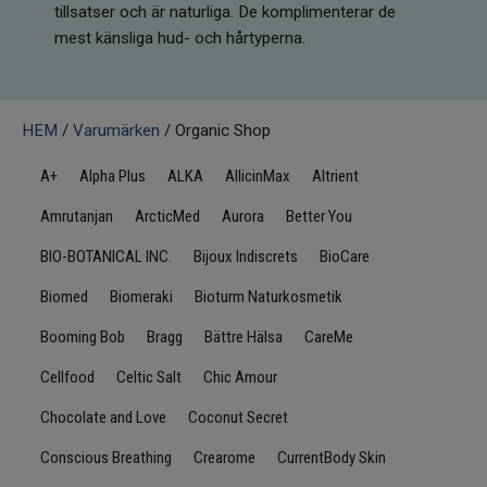
tillsatser och är naturliga. De komplimenterar de
Infrarött Ljus
mest känsliga hud- och hårtyperna.
Vattenrening & Övrigt
Transdermala plåster
HEM
/
Varumärken
/ Organic Shop
A+
Alpha Plus
ALKA
AllicinMax
Altrient
Fyndlådan
Amrutanjan
ArcticMed
Aurora
Better You
BIO-BOTANICAL INC.
Bijoux Indiscrets
BioCare
Biomed
Biomeraki
Bioturm Naturkosmetik
Booming Bob
Bragg
Bättre Hälsa
CareMe
Cellfood
Celtic Salt
Chic Amour
Chocolate and Love
Coconut Secret
Conscious Breathing
Crearome
CurrentBody Skin