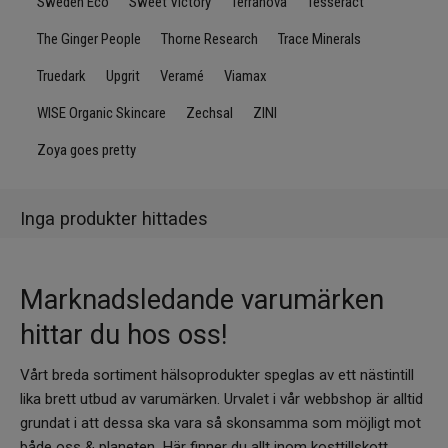
Sweden Eco
Sweet Victory
Terranova
Tesseract
The Ginger People
Thorne Research
Trace Minerals
Truedark
Upgrit
Veramé
Viamax
WISE Organic Skincare
Zechsal
ZINI
Zoya goes pretty
Inga produkter hittades
Marknadsledande varumärken
hittar du hos oss!
Vårt breda sortiment hälsoprodukter speglas av ett nästintill
lika brett utbud av varumärken. Urvalet i vår webbshop är alltid
grundat i att dessa ska vara så skonsamma som möjligt mot
både oss & planeten. Här finner du allt inom kosttillskott,