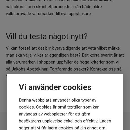
hälsokost- och skönhetsprodukter från både äldre
välbeprövade varumärken till nya uppstickare.
Vill du testa något nytt?
Vi kan förstå att det blir överväldigande att veta vilket märke
man ska välja, vilket är egentligen bäst? Det korta svaret är att
alla varumärken i shoppen uppfyller de höga kriterier som vi
på Jakobs Apotek har. Fortfarande osäker? Kontakta oss så
hjälper vi dig!
Vi använder cookies
Kontakta vår kundtjänst
Denna webbplats använder olika typer av
cookies. Cookies är små textfiler som kan
användas av webbplatser för att göra
besökarens upplevelse enkel och effektiv. Lagen
säger att vi får lagra cookies på din enhet om