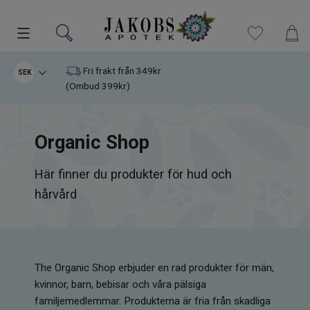
Kampanjer
Fri frakt från 349kr
SEK
(Ombud 399kr)
Nyheter
Organic Shop
Varumärken
Här finner du produkter för hud och
Kosttillskott
hårvård
Superfood
Hudvård
The Organic Shop erbjuder en rad produkter för män,
Kristaller
kvinnor, barn, bebisar och våra pälsiga
familjemedlemmar. Produkterna är fria från skadliga