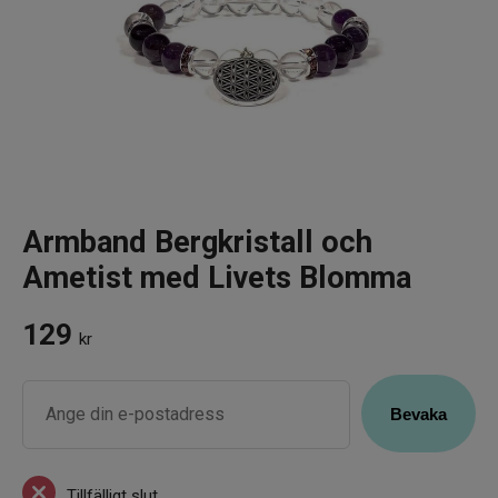
Infrarött Ljus
Vattenrening & Övrigt
Transdermala plåster
Fyndlådan
Armband Bergkristall och
Ametist med Livets Blomma
129
kr
Tillfälligt slut