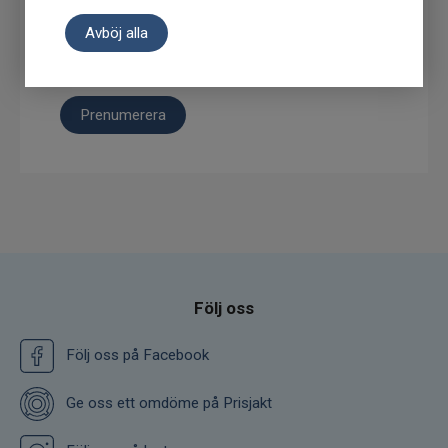
Avböj alla
Prenumerera
Följ oss
Följ oss på Facebook
Ge oss ett omdöme på Prisjakt