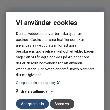
Om du är osäker på din hälsa, kontakta
läkare.
Obs. Varje kristall kan variera något i storlek,
Vi använder cookies
form och färgsättning.
Denna webbplats använder olika typer av
cookies. Cookies är små textfiler som kan
användas av webbplatser för att göra
besökarens upplevelse enkel och effektiv. Lagen
säger att vi får lagra cookies på din enhet om
det är absolut nödvändigt för att använda
webbplatsen. För övriga ändamål krävs självklart
ditt medgivande.
Googles sekretesspolicy
Få
10% rabatt
när du anmäler dig för vårt
Ändra inställningar
nyhetsbrev
(Du får en kod till din mejl som gäller vid 1
Acceptera alla
Spara val
köptillfälle på ordinarie priser)