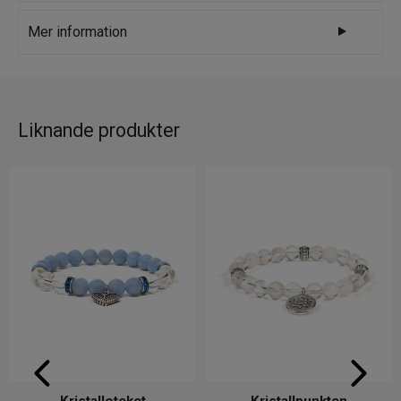
Varumärke
Kristallpunkten
Mer information
Bergkristall är en transparent kristall som har
kraftfullt helande egenskaper, stimulerar till
ett klart sinne samt förbättrar din
Liknande produkter
uppfattningsförmåga. Renar och stärker
både din fysiska och energetiska kropp vilket
ger en boost till immunförsvaret.
Ametist är en lilafärgad kvartskristall som
ställer ditt liv i balans och hjälper dig i din
andliga utveckling. Kristallen har en
mångsidig kraft som aktiverar de energier du
bäst behöver för stunden. Att dagligen ha en
ametist nära dig gör att du enklare kan dra
lärdomar av det som sker i ditt liv och kan
använda dessa för att utvecklas. Ametist
uppmuntrar till framåtrörelse, motverkar