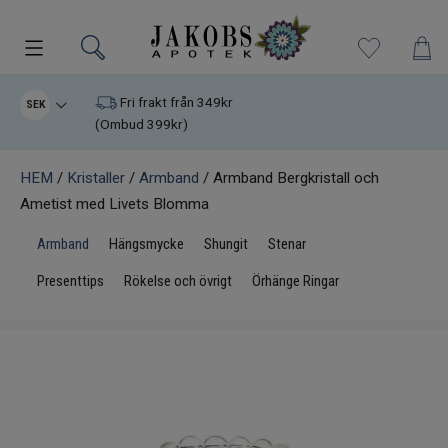
Kampanjer
Fri frakt från 349kr
SEK
(Ombud 399kr)
Nyheter
HEM
/
Kristaller
/
Armband
/ Armband Bergkristall och
Ametist med Livets Blomma
Varumärken
Armband
Hängsmycke
Shungit
Stenar
Kosttillskott
Presenttips
Rökelse och övrigt
Örhänge Ringar
Superfood
Hudvård
Kristaller