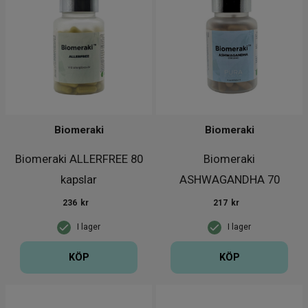
Biomeraki
Biomeraki
Biomeraki ALLERFREE 80
Biomeraki
kapslar
ASHWAGANDHA 70
kapslar
236
kr
217
kr
I lager
I lager
KÖP
KÖP