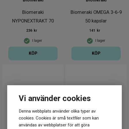
Biomeraki
Biomeraki
Biomeraki
Biomeraki OMEGA 3-6-9
NYPONEXTRAKT 70
50 kapslar
kapslar
236
kr
141
kr
I lager
I lager
KÖP
KÖP
Vi använder cookies
Denna webbplats använder olika typer av
cookies. Cookies är små textfiler som kan
användas av webbplatser för att göra