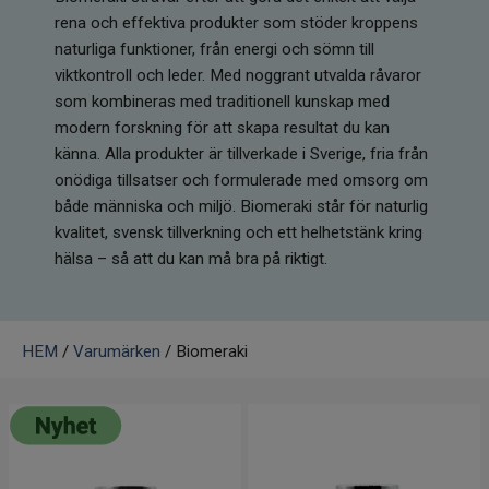
Infrarött Ljus
rena och effektiva produkter som stöder kroppens
naturliga funktioner, från energi och sömn till
Vattenrening & Övrigt
viktkontroll och leder. Med noggrant utvalda råvaror
som kombineras med traditionell kunskap med
Transdermala plåster
modern forskning för att skapa resultat du kan
känna. Alla produkter är tillverkade i Sverige, fria från
Fyndlådan
onödiga tillsatser och formulerade med omsorg om
både människa och miljö. Biomeraki står för naturlig
kvalitet, svensk tillverkning och ett helhetstänk kring
hälsa – så att du kan må bra på riktigt.
HEM
/
Varumärken
/ Biomeraki