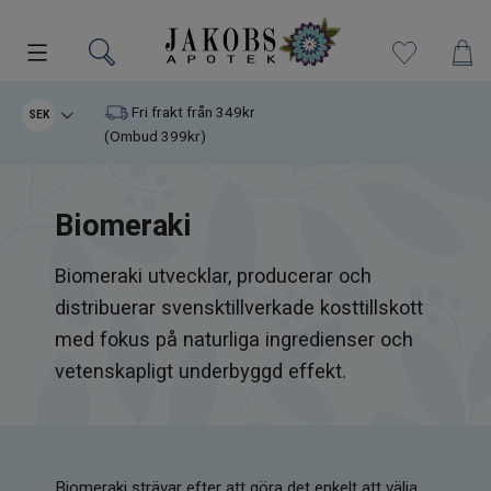
Kampanjer
Fri frakt från 349kr
SEK
(Ombud 399kr)
Nyheter
Biomeraki
Varumärken
Biomeraki utvecklar, producerar och
Kosttillskott
distribuerar svensktillverkade kosttillskott
Superfood
med fokus på naturliga ingredienser och
vetenskapligt underbyggd effekt.
Hudvård
Kristaller
Biomeraki strävar efter att göra det enkelt att välja