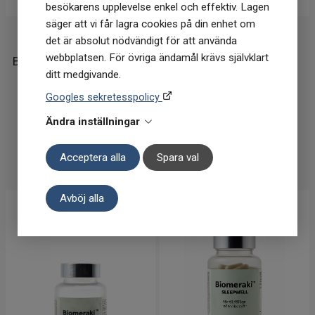
besökarens upplevelse enkel och effektiv. Lagen
säger att vi får lagra cookies på din enhet om
Biomeraki
Biomeraki
det är absolut nödvändigt för att använda
webbplatsen. För övriga ändamål krävs självklart
Biomeraki OREGANOOLJA
Biomeraki SHILAJIT
ditt medgivande.
80 kapslar
ONTOP 60 kapslar
Googles sekretesspolicy
274
kr
283
kr
Ändra inställningar
I lager
I lager
Acceptera alla
Spara val
KÖP
KÖP
Avböj alla