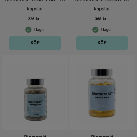
kapslar
kapslar
226
kr
368
kr
I lager
I lager
KÖP
KÖP