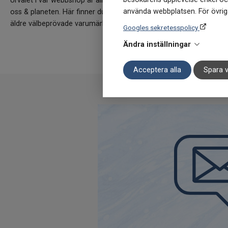
Urvalet i vår webbshop är alltid grundat i att dessa ska vara så
använda webbplatsen. För övriga
oss & planeten. Här finner du allt inom kosttillskott, hälsokost- 
äldre välbeprövade varumärken till nya uppstickare.
Googles sekretesspolicy
Ändra inställningar
Acceptera alla
Spara v