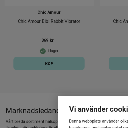
Chic Amour
Chic Amour Bibi Rabbit Vibrator
Chic Am
369
kr
I lager
KÖP
Vi använder cook
Marknadsledande varumärken hittar 
Denna webbplats använder olika
Vårt breda sortiment hälsoprodukter speglas av ett nästintill lika 
besökarens upplevelse enkel och