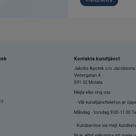
Prenumerera
tek
Kontakta kundtjänst
Jakobs Apotek c/o Jacobsons.
Vintergatan 4
591 32 Motala
Mejla eller ring oss
cy
-Vår kundtjänsttelefon är öpp
Måndag - torsdag 9.00-11.00 Te
-
Kundservice via mejl: kunds
Ni är alltid välkomna att mejla o