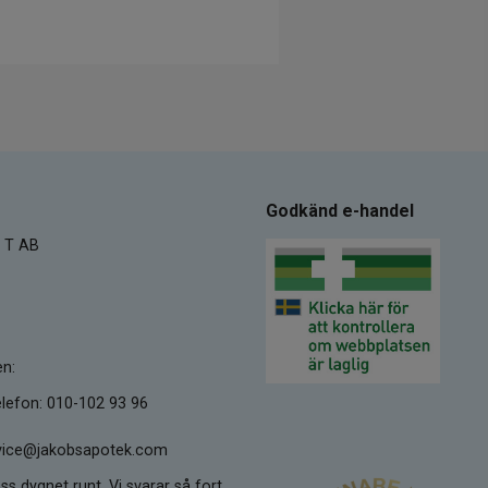
Godkänd e-handel
 T AB
en:
lefon: 010-102 93 96
ervice@jakobsapotek.com
ss dygnet runt. Vi svarar så fort