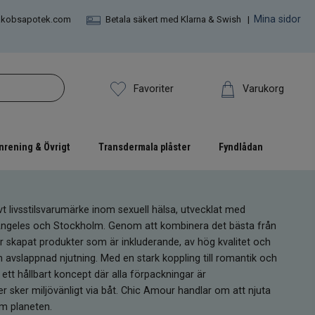
Mina sidor
akobsapotek.com
Betala säkert med Klarna & Swish |
Varukorg
Favoriter
nrening & Övrigt
Transdermala plåster
Fyndlådan
vt livsstilsvarumärke inom sexuell hälsa, utvecklat med
 Angeles och Stockholm. Genom att kombinera det bästa från
r skapat produkter som är inkluderande, av hög kvalitet och
avslappnad njutning. Med en stark koppling till romantik och
ett hållbart koncept där alla förpackningar är
r sker miljövänligt via båt. Chic Amour handlar om att njuta
om planeten.