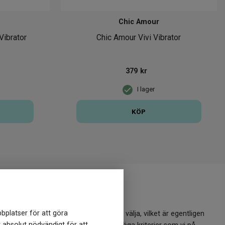
Chic Amour
Vibrator
Chic Amour Vivi Vibrator
379
kr
I lager
KÖP
t nytt?
bplatser för att göra
ldigande att veta vilket märke man ska välja, vilket är egentligen
r absolut nödvändigt för att