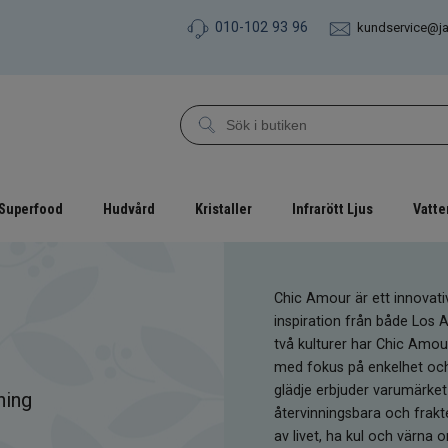
010-102 93 96
kundservice@j
Superfood
Hudvård
Kristaller
Infrarött Ljus
Vatte
Chic Amour är ett innovati
inspiration från både Los
två kulturer har Chic Amou
med fokus på enkelhet och 
glädje erbjuder varumärket 
ning
återvinningsbara och frakte
av livet, ha kul och värna 