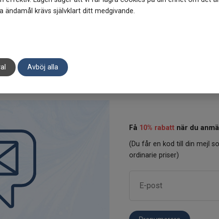
 skonsamma som möjligt mot både
bäst? Det korta svaret är att a
 ändamål krävs självklart ditt medgivande.
och skönhetsprodukter från både
Jakobs Apotek har. Fortfarande 
al
Avböj alla
Få
10% rabatt
när du anmäl
(Du får en kod till din mejl so
ordinarie priser)