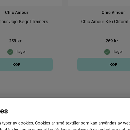
Chic Amour
Chic Amour
our Jojo Kegel Trainers
Chic Amour Kiki Clitoral 
259
kr
269
kr
I lager
I lager
KÖP
KÖP
ies
du hos oss!
Vill du testa någo
 typer av cookies. Cookies är små textfiler som kan användas av web
brett utbud av varumärken.
Vi kan förstå att det blir övervä
 effektiv. Lagen säger att vi får lagra cookies på din enhet om det ä