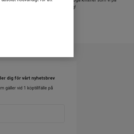
lla varumärken i shoppen uppfyller de höga kriterier som vi på
osäker? Kontakta oss så hjälper vi dig!
Kontakta vår kundtjänst
er dig för vårt nyhetsbrev
m gäller vid 1 köptillfälle på