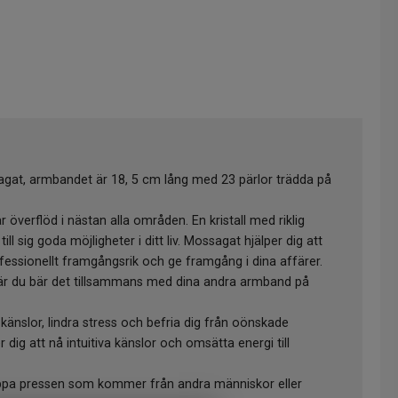
agat, armbandet är 18, 5 cm lång med 23 pärlor trädda på
erflöd i nästan alla områden. En kristall med riklig
ll sig goda möjligheter i ditt liv. Mossagat hjälper dig att
ofessionellt framgångsrik och ge framgång i dina affärer.
när du bär det tillsammans med dina andra armband på
änslor, lindra stress och befria dig från oönskade
er dig att nå intuitiva känslor och omsätta energi till
oppa pressen som kommer från andra människor eller