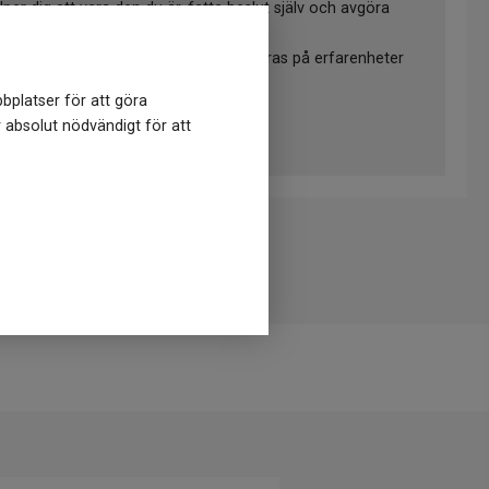
lper dig att vara den du är, fatta beslut själv och avgöra
inte erkänts vetenskapligt, utan baseras på erfarenheter
h terapeuter.
bplatser för att göra
något i storlek, form och färgsättning.
r absolut nödvändigt för att