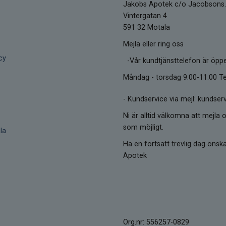
Jakobs Apotek c/o Jacobsons.
Vintergatan 4
591 32 Motala
Mejla eller ring oss
cy
-Vår kundtjänsttelefon är öpp
Måndag - torsdag 9.00-11.00 Te
-
Kundservice via mejl: kunds
Ni är alltid välkomna att mejla o
som möjligt.
la
Ha en fortsatt trevlig dag öns
Apotek
Org.nr: 556257-0829