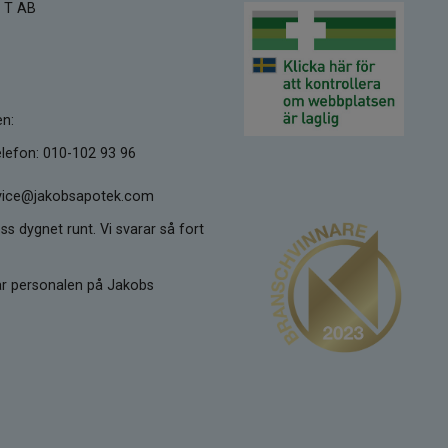
 T AB
en:
lefon: 010-102 93 96
ervice@jakobsapotek.com
ss dygnet runt. Vi svarar så fort
kar personalen på Jakobs