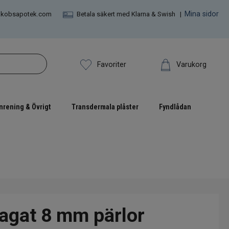
Mina sidor
akobsapotek.com
Betala säkert med Klarna & Swish |
Varukorg
Favoriter
nrening & Övrigt
Transdermala plåster
Fyndlådan
gat 8 mm pärlor