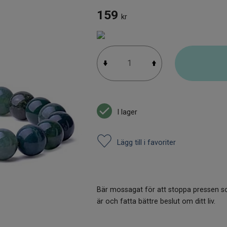
159
kr
I lager
Lägg till i favoriter
Bär mossagat för att stoppa pressen s
är och fatta bättre beslut om ditt liv.