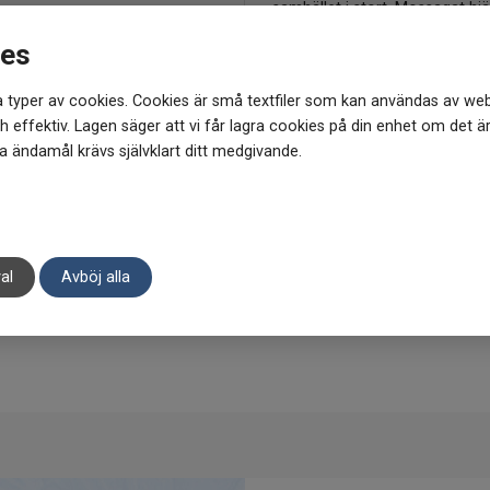
samhället i stort. Mossagat hjä
hur saker kan hända i ditt liv.*
ies
* Ovannämnda information har 
och resultat från användare oc
 typer av cookies. Cookies är små textfiler som kan användas av web
Obs. Varje kristall kan variera 
 effektiv. Lagen säger att vi får lagra cookies på din enhet om det ä
 ändamål krävs självklart ditt medgivande.
al
Avböj alla