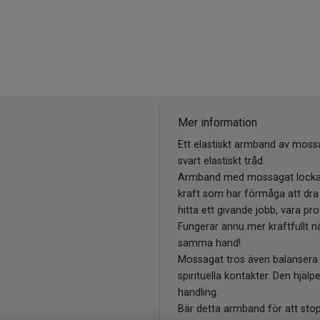
Mer information
Ett elastiskt armband av moss
svart elastiskt tråd.
Armband med mossagat lockar öv
kraft som har förmåga att dra ti
hitta ett givande jobb, vara pr
Fungerar ännu mer kraftfullt 
samma hand!
Mossagat tros även balansera k
spirituella kontakter. Den hjälp
handling.
Bär detta armband för att st