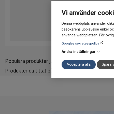
Vi använder cook
Denna webbplats använder olika
besökarens upplevelse enkel och
använda webbplatsen. För övriga
Googles sekretesspolicy
Ändra inställningar
Populära produkter just nu
Acceptera alla
Spara v
Produkter du tittat på