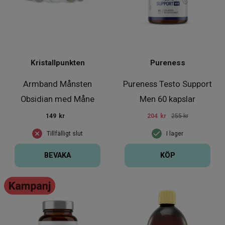
Kristallpunkten
Pureness
Armband Månsten
Pureness Testo Support
Obsidian med Måne
Men 60 kapslar
149
kr
204
kr
255 kr
Tillfälligt slut
I lager
BEVAKA
KÖP