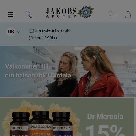
Kampanjer
Fri frakt från 349kr
SEK
(Ombud 399kr)
Nyheter
Varumärken
Kosttillskott
Superfood
Hudvård
Kristaller