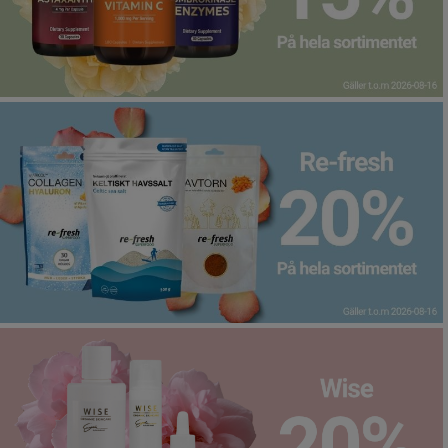
Infrarött Ljus
Vattenrening & Övrigt
Transdermala plåster
Fyndlådan