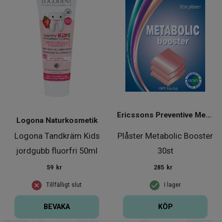
Ericssons Preventive Medical Group
Logona Naturkosmetik
Logona Tandkräm Kids
Plåster Metabolic Booster
jordgubb fluorfri 50ml
30st
59
kr
285
kr
Tillfälligt slut
I lager
BEVAKA
KÖP