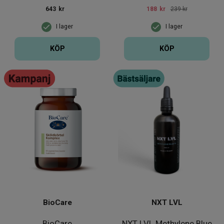
Enzymes Bio-Ge
643
kr
188
kr
239 kr
I lager
I lager
KÖP
KÖP
BioCare
NXT LVL
BioCare
NXT LVL Methylene Blue