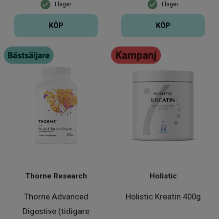
I lager
I lager
KÖP
KÖP
Thorne Research
Holistic
Thorne Advanced
Holistic Kreatin 400g
Digestive (tidigare