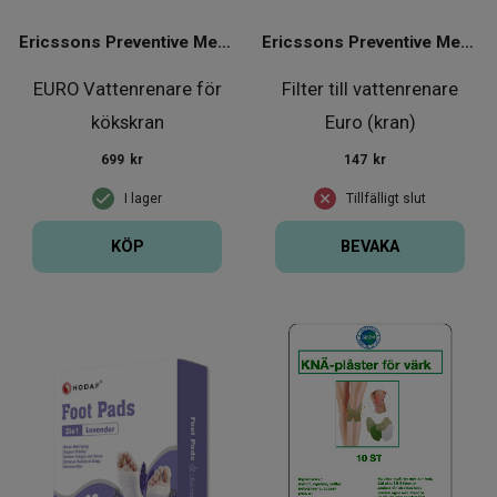
Ericssons Preventive Medical Group
Ericssons Preventive Medical Group
EURO Vattenrenare för
Filter till vattenrenare
kökskran
Euro (kran)
699
kr
147
kr
I lager
Tillfälligt slut
KÖP
BEVAKA