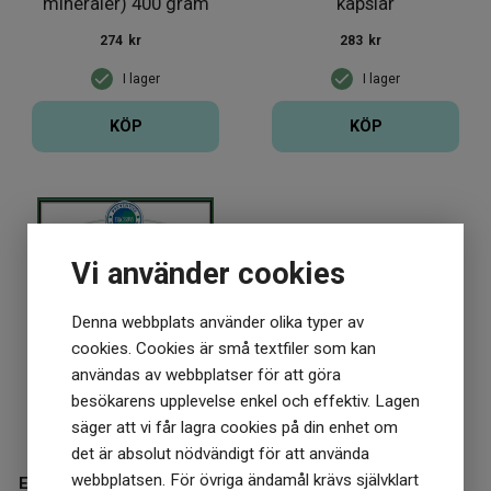
mineraler) 400 gram
kapslar
274
kr
283
kr
I lager
I lager
KÖP
KÖP
Vi använder cookies
Denna webbplats använder olika typer av
cookies. Cookies är små textfiler som kan
användas av webbplatser för att göra
besökarens upplevelse enkel och effektiv. Lagen
säger att vi får lagra cookies på din enhet om
det är absolut nödvändigt för att använda
webbplatsen. För övriga ändamål krävs självklart
Ericssons Preventive Medical Group