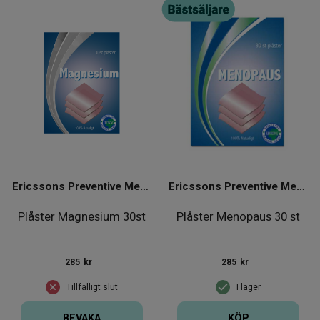
Ericssons Preventive Medical Group
Ericssons Preventive Medical Group
Plåster Magnesium 30st
Plåster Menopaus 30 st
285
kr
285
kr
Tillfälligt slut
I lager
BEVAKA
KÖP