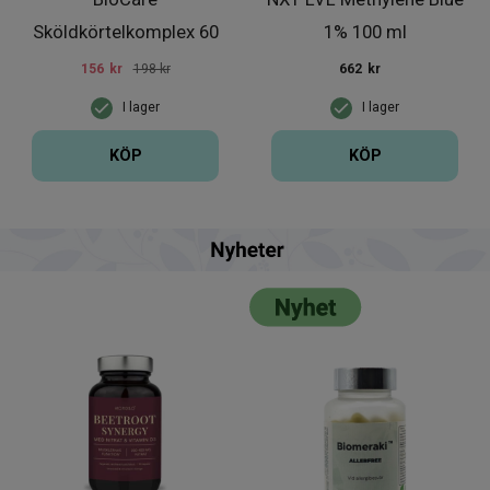
Sköldkörtelkomplex 60
1% 100 ml
kapslar
156
kr
198 kr
662
kr
I lager
I lager
KÖP
KÖP