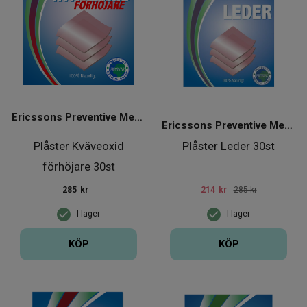
Ericssons Preventive Medical Group
Ericssons Preventive Medical Group
Plåster Kväveoxid
Plåster Leder 30st
förhöjare 30st
285
kr
214
kr
285 kr
I lager
I lager
KÖP
KÖP