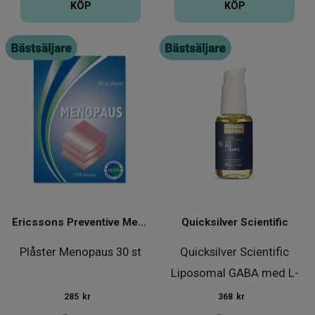
KÖP
KÖP
Ericssons Preventive Medical Group
Quicksilver Scientific
Plåster Menopaus 30 st
Quicksilver Scientific
Liposomal GABA med L-
Theani
285
kr
368
kr