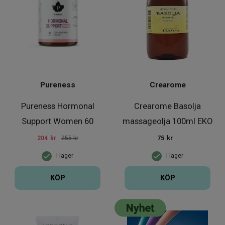
Pureness
Crearome
Pureness Hormonal
Crearome Basolja
Support Women 60
massageolja 100ml EKO
kapslar
204
kr
255 kr
75
kr
I lager
I lager
KÖP
KÖP