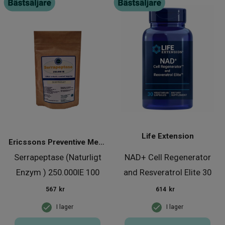
Life Extension
Ericssons Preventive Medical Group
Serrapeptase (Naturligt
NAD+ Cell Regenerator
Enzym ) 250.000IE 100
and Resveratrol Elite 30
kaps
kap
567
kr
614
kr
I lager
I lager