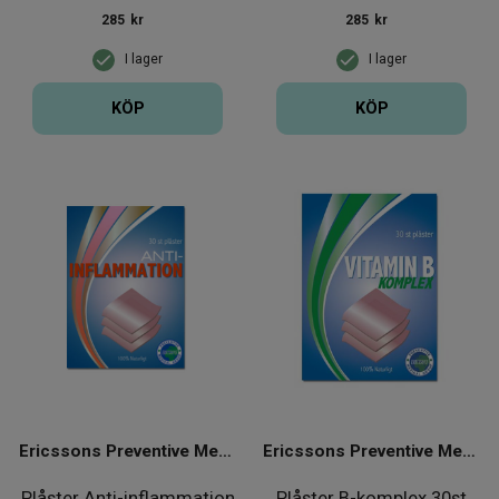
285
kr
285
kr
I lager
I lager
KÖP
KÖP
Ericssons Preventive Medical Group
Ericssons Preventive Medical Group
Plåster Anti-inflammation
Plåster B-komplex 30st