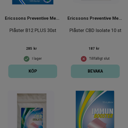
Ericssons Preventive Medical Group
Ericssons Preventive Medical Group
Plåster B12 PLUS 30st
Plåster CBD Isolate 10 st
285
kr
187
kr
I lager
Tillfälligt slut
KÖP
BEVAKA