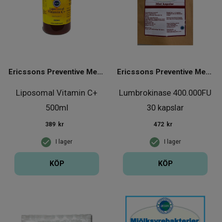
Ericssons Preventive Medical Group
Ericssons Preventive Medical Group
Liposomal Vitamin C+
Lumbrokinase 400.000FU
500ml
30 kapslar
389
kr
472
kr
I lager
I lager
KÖP
KÖP