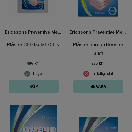
Ericssons Preventive Medical Group
Ericssons Preventive Medical Group
Plåster CBD Isolate 30 st
Plåster Immun Booster
30st
406
kr
285
kr
I lager
Tillfälligt slut
KÖP
BEVAKA