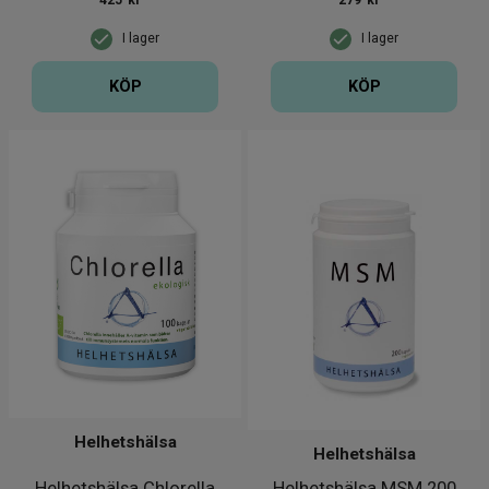
425
kr
279
kr
I lager
I lager
KÖP
KÖP
Helhetshälsa
Helhetshälsa
Helhetshälsa Chlorella
Helhetshälsa MSM 200