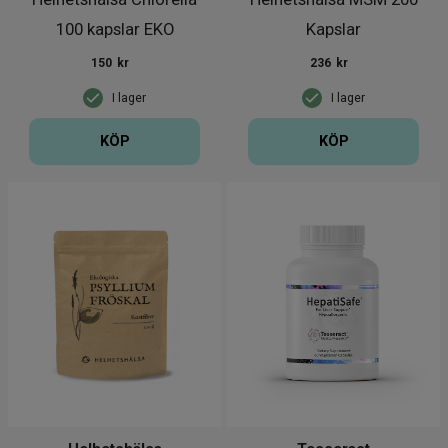
100 kapslar EKO
Kapslar
150
kr
236
kr
I lager
I lager
KÖP
KÖP