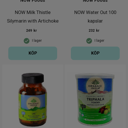
NOW Foods
NOW Foods
NOW Milk Thistle
NOW Water Out 100
Silymarin with Artichoke
kapslar
& Dandel
249
kr
232
kr
I lager
I lager
KÖP
KÖP