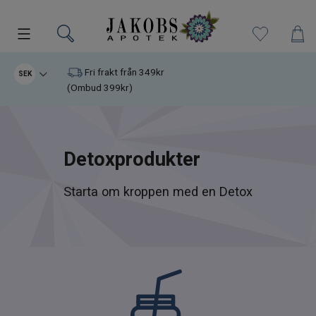
Kampanjer
Fri frakt från 349kr
SEK
(Ombud 399kr)
Nyheter
Varumärken
Detoxprodukter
Kosttillskott
Starta om kroppen med en Detox
Superfood
Hudvård
Kristaller