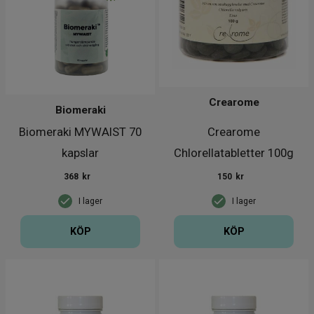
Crearome
Biomeraki
Biomeraki MYWAIST 70
Crearome
kapslar
Chlorellatabletter 100g
368
kr
150
kr
I lager
I lager
KÖP
KÖP