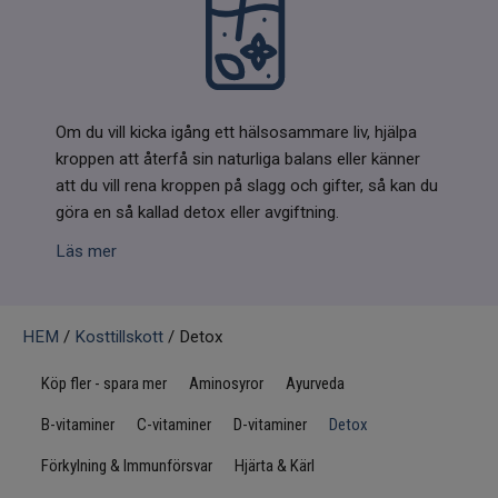
Infrarött Ljus
Vattenrening & Övrigt
Transdermala plåster
Om du vill kicka igång ett hälsosammare liv, hjälpa
kroppen att återfå sin naturliga balans eller känner
Fyndlådan
att du vill rena kroppen på slagg och gifter, så kan du
göra en så kallad detox eller avgiftning.
Läs mer
HEM
/
Kosttillskott
/ Detox
Köp fler - spara mer
Aminosyror
Ayurveda
B-vitaminer
C-vitaminer
D-vitaminer
Detox
Förkylning & Immunförsvar
Hjärta & Kärl