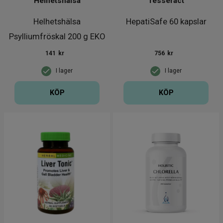
Helhetshälsa
Tesseract
Helhetshälsa
HepatiSafe 60 kapslar
Psylliumfröskal 200 g EKO
141
kr
756
kr
I lager
I lager
KÖP
KÖP