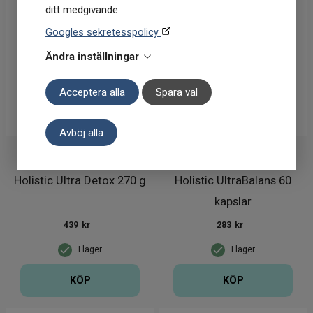
ditt medgivande.
Googles sekretesspolicy
Ändra inställningar
Acceptera alla
Spara val
Avböj alla
Holistic
Holistic
Holistic Ultra Detox 270 g
Holistic UltraBalans 60
kapslar
439
kr
283
kr
I lager
I lager
KÖP
KÖP