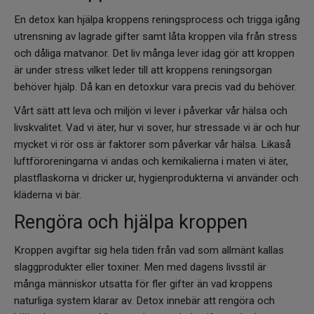
En detox kan hjälpa kroppens reningsprocess och trigga igång
utrensning av lagrade gifter samt låta kroppen vila från stress
och dåliga matvanor. Det liv många lever idag gör att kroppen
är under stress vilket leder till att kroppens reningsorgan
behöver hjälp. Då kan en detoxkur vara precis vad du behöver.
Vårt sätt att leva och miljön vi lever i påverkar vår hälsa och
livskvalitet. Vad vi äter, hur vi sover, hur stressade vi är och hur
mycket vi rör oss är faktorer som påverkar vår hälsa. Likaså
luftföroreningarna vi andas och kemikalierna i maten vi äter,
plastflaskorna vi dricker ur, hygienprodukterna vi använder och
kläderna vi bär.
Rengöra och hjälpa kroppen
Kroppen avgiftar sig hela tiden från vad som allmänt kallas
slaggprodukter eller toxiner. Men med dagens livsstil är
många människor utsatta för fler gifter än vad kroppens
naturliga system klarar av. Detox innebär att rengöra och