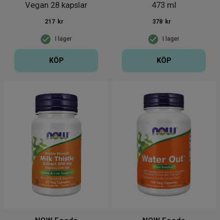
Vegan 28 kapslar
473 ml
217
kr
378
kr
I lager
I lager
KÖP
KÖP