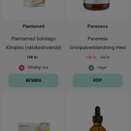
Plantamed
Pureness
Plantamed Solidago
Pureness
Kliniplex (vätskedrivande)
Grönpulverblandning med
90 t
mjölksyrabakterie
198
kr
120
kr
150 kr
Tillfälligt slut
I lager
BEVAKA
KÖP