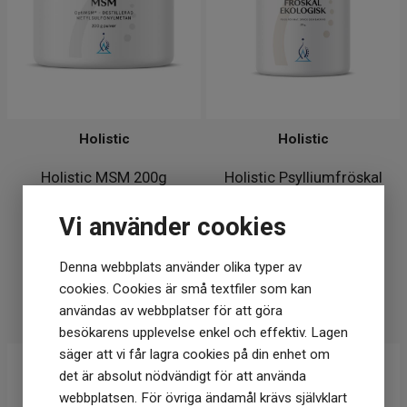
Holistic
Holistic
Holistic MSM 200g
Holistic Psylliumfröskal
275g EKO
Vi använder cookies
169
kr
219
kr
Denna webbplats använder olika typer av
I lager
I lager
cookies. Cookies är små textfiler som kan
KÖP
KÖP
användas av webbplatser för att göra
besökarens upplevelse enkel och effektiv. Lagen
säger att vi får lagra cookies på din enhet om
det är absolut nödvändigt för att använda
webbplatsen. För övriga ändamål krävs självklart