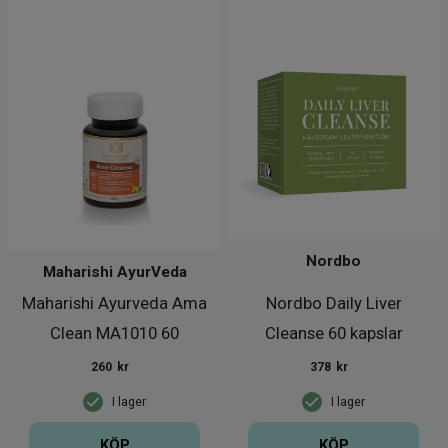
Nordbo
Maharishi AyurVeda
Maharishi Ayurveda Ama
Nordbo Daily Liver
Clean MA1010 60
Cleanse 60 kapslar
tabletter
260
kr
378
kr
I lager
I lager
KÖP
KÖP