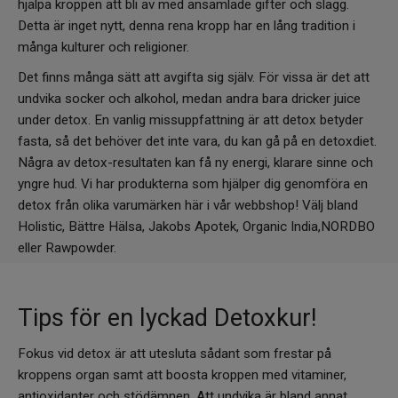
hjälpa kroppen att bli av med ansamlade gifter och slagg.
Detta är inget nytt, denna rena kropp har en lång tradition i
många kulturer och religioner.
Det finns många sätt att avgifta sig själv. För vissa är det att
undvika socker och alkohol, medan andra bara dricker juice
under detox. En vanlig missuppfattning är att detox betyder
fasta, så det behöver det inte vara, du kan gå på en detoxdiet.
Några av detox-resultaten kan få ny energi, klarare sinne och
yngre hud. Vi har produkterna som hjälper dig genomföra en
detox från olika varumärken här i vår webbshop! Välj bland
Holistic, Bättre Hälsa, Jakobs Apotek, Organic India,NORDBO
eller Rawpowder.
Tips för en lyckad Detoxkur!
Fokus vid detox är att utesluta sådant som frestar på
kroppens organ samt att boosta kroppen med vitaminer,
antioxidanter och stödämnen. Att undvika är bland annat