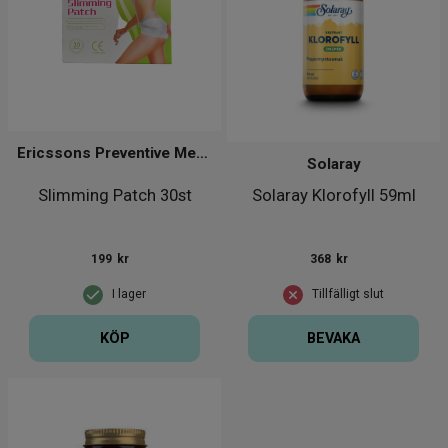
Ericssons Preventive Medical Group
Solaray
Slimming Patch 30st
Solaray Klorofyll 59ml
199
kr
368
kr
I lager
Tillfälligt slut
KÖP
BEVAKA