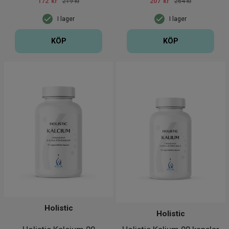
172
kr
219 kr
207
kr
264 kr
I lager
I lager
KÖP
KÖP
Holistic
Holistic