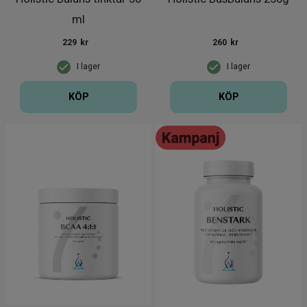
ml
229
kr
260
kr
I lager
I lager
KÖP
KÖP