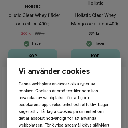
Holistic
Holistic
Holistic Clear Whey fläder
Holistic Clear Whey
och citron 400g
Mango och Litchi 400g
266
kr
339 kr
334
kr
I lager
I lager
KÖP
KÖP
Vi använder cookies
Denna webbplats använder olika typer av
cookies. Cookies är små textfiler som kan
användas av webbplatser för att göra
besökarens upplevelse enkel och effektiv. Lagen
säger att vi får lagra cookies på din enhet om
det är absolut nödvändigt för att använda
webbplatsen. För övriga ändamål krävs självklart