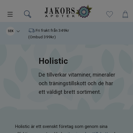
Kampanjer
Fri frakt från 349kr
SEK
(Ombud 399kr)
Nyheter
Holistic
Varumärken
De tillverkar vitaminer, mineraler
Kosttillskott
och träningstillskott och de har
Superfood
ett väldigt brett sortiment.
Hudvård
Kristaller
Holistic är ett svenskt företag som genom sina