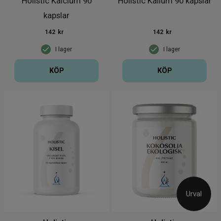
Holistic Kalcium 90
Holistic Kalium 90 kapslar
kapslar
142
kr
142
kr
I lager
I lager
KÖP
KÖP
Urval