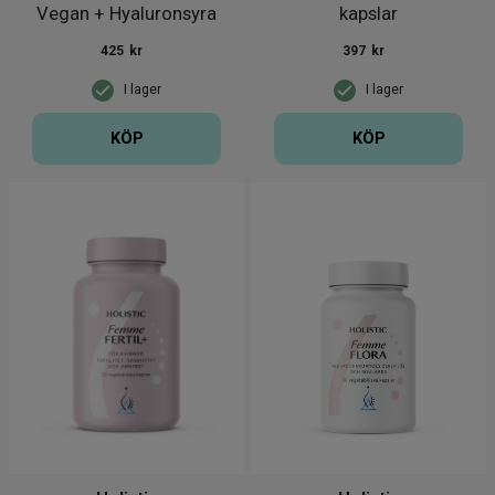
Vegan + Hyaluronsyra
kapslar
150g
425
kr
397
kr
I lager
I lager
KÖP
KÖP