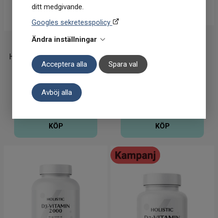
ditt medgivande.
Googles sekretesspolicy
Holistic
Ändra inställningar
Holistic
Holistic Collagen Vegan +
Holistic D3 2000 IE 90
Acceptera alla
Spara val
Boswellia 150g
kapslar
399
kr
130
kr
Avböj alla
I lager
I lager
KÖP
KÖP