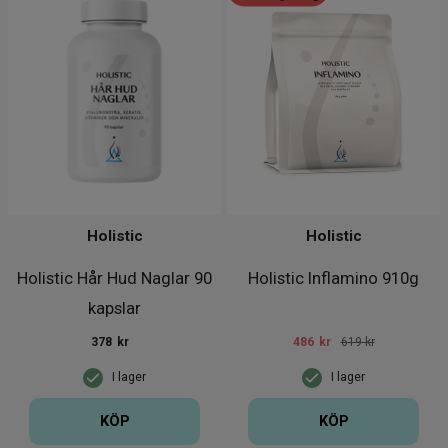
Holistic
Holistic
Holistic Hår Hud Naglar 90
Holistic Inflamino 910g
kapslar
378
kr
486
kr
619 kr
I lager
I lager
KÖP
KÖP