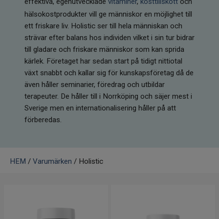
effektiva, egenutvecklade
vitaminer
,
kosttillskott
och
Infrarött Ljus
hälsokostprodukter vill ge människor en möjlighet till
ett friskare liv. Holistic ser till hela människan och
Vattenrening & Övrigt
strävar efter balans hos individen vilket i sin tur bidrar
till gladare och friskare människor som kan sprida
Transdermala plåster
kärlek. Företaget har sedan start på tidigt nittiotal
växt snabbt och kallar sig för kunskapsföretag då de
Fyndlådan
även håller seminarier, föredrag och utbildar
terapeuter. De håller till i Norrköping och säjer mest i
Sverige men en internationalisering håller på att
förberedas.
HEM
/
Varumärken
/ Holistic