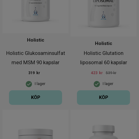
Holistic
Holistic
Holistic Glukosaminsulfat
Holistic Glutation
med MSM 90 kapslar
liposomal 60 kapslar
319
kr
423
kr
539 kr
I lager
I lager
KÖP
KÖP