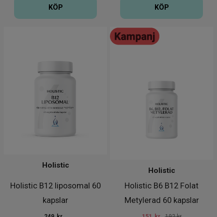
KÖP
KÖP
Holistic
Holistic
Holistic B12 liposomal 60
Holistic B6 B12 Folat
kapslar
Metylerad 60 kapslar
249
kr
151
kr
192 kr