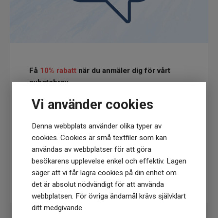
Få
10% rabatt
när du anmäler dig för vårt
nyhetsbrev
(Du får en kod till din mejl som gäller vid 1
Vi använder cookies
köptillfälle på ordinarie priser)
Denna webbplats använder olika typer av
cookies. Cookies är små textfiler som kan
användas av webbplatser för att göra
besökarens upplevelse enkel och effektiv. Lagen
säger att vi får lagra cookies på din enhet om
Prenumerera
det är absolut nödvändigt för att använda
webbplatsen. För övriga ändamål krävs självklart
ditt medgivande.