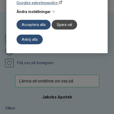
Googles sekretesspolicy
Ändra inställningar
Acceptera alla
Spara val
Följ oss
Följ oss på Facebook
Avböj alla
Ge oss ett omdöme på Prisjakt
Följ oss på Instagram
Jakobs Apotek
Villkor