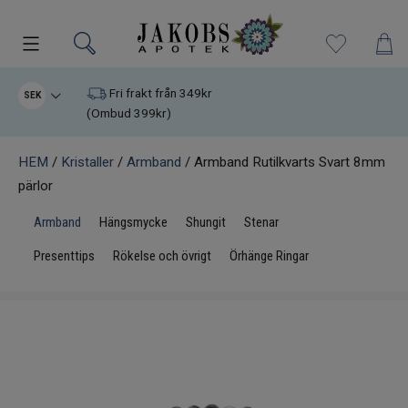
Kampanjer
Fri frakt från 349kr
SEK
(Ombud 399kr)
Nyheter
HEM
/
Kristaller
/
Armband
/ Armband Rutilkvarts Svart 8mm
pärlor
Varumärken
Armband
Hängsmycke
Shungit
Stenar
Kosttillskott
Presenttips
Rökelse och övrigt
Örhänge Ringar
Superfood
Hudvård
Kristaller