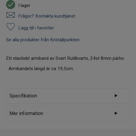
I lager
Frågor? Kontakta kundtjänst
Lägg till i favoriter
Se alla produkter från Kristallpunkten
Ett elastiskt armband av Svart Rutilkvarts, 24st 8mm pärlor.
Armbandets längd är ca 19,5cm.
Specifikation
Varumärke
Kristallpunkten
Mer information
En högt vibrerande kristall som ger dig ett