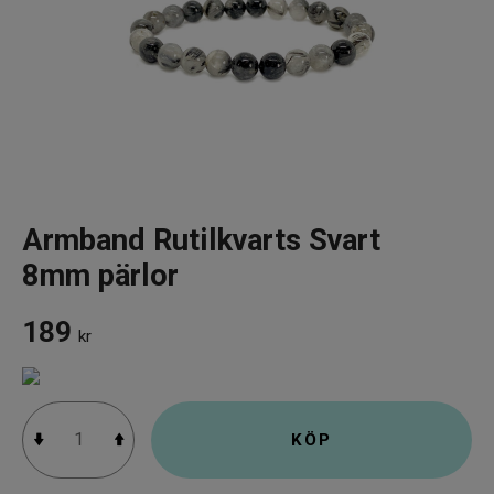
Infrarött Ljus
Vattenrening & Övrigt
Transdermala plåster
Fyndlådan
Armband Rutilkvarts Svart
8mm pärlor
189
kr
KÖP