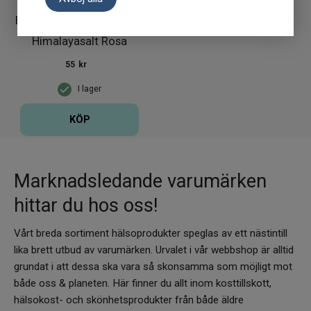
Biomed Tandborste med
Himalayasalt Rosa
55
kr
I lager
KÖP
Marknadsledande varumärken
hittar du hos oss!
Vårt breda sortiment hälsoprodukter speglas av ett nästintill
lika brett utbud av varumärken. Urvalet i vår webbshop är alltid
grundat i att dessa ska vara så skonsamma som möjligt mot
både oss & planeten. Här finner du allt inom kosttillskott,
hälsokost- och skönhetsprodukter från både äldre