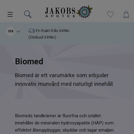
Kampanjer
Fri frakt från 349kr
SEK
(Ombud 399kr)
Nyheter
Biomed
Varumärken
Biomed är ett varumärke som erbjuder
Kosttillskott
innovativ munvård med naturligt innehåll.
Superfood
Hudvård
Biomeds tandkrämer är fluorfria och istället
Kristaller
innehåller de mineralen hydroxyapatite (HAP) som
effektivt återuppbygger, skyddar och lagar emaljen.