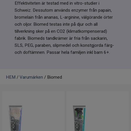
Effektiviteten är testad med in vitro-studier i
Infrarött Ljus
Schweiz. Dessutom används enzymer från papain,
bromelain från ananas, L-arginine, välgörande örter
Vattenrening & Övrigt
och oljor. Biomed testas inte på djur och all
tillverkning sker på en CO2 (klimatkompenserad)
Transdermala plåster
fabrik. Biomeds tandkrämer är fria från sackarin,
SLS, PEG, paraben, slipmedel och konstgjorda färg-
Fyndlådan
och doftämnen. Passar hela familjen inkl barn 6+.
HEM
/
Varumärken
/ Biomed