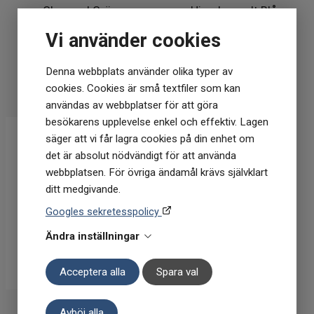
Charcoal Grön
Himalayasalt Blå
Vi använder cookies
55
kr
55
kr
I lager
I lager
Denna webbplats använder olika typer av
cookies. Cookies är små textfiler som kan
KÖP
KÖP
användas av webbplatser för att göra
besökarens upplevelse enkel och effektiv. Lagen
säger att vi får lagra cookies på din enhet om
det är absolut nödvändigt för att använda
webbplatsen. För övriga ändamål krävs självklart
ditt medgivande.
Googles sekretesspolicy
Ändra inställningar
Acceptera alla
Spara val
Biomed
Avböj alla