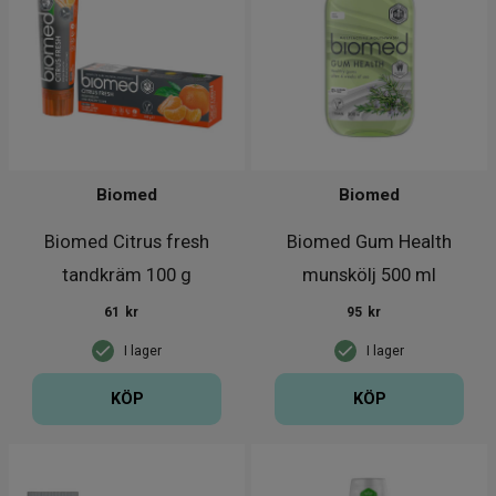
Biomed
Biomed
Biomed Citrus fresh
Biomed Gum Health
tandkräm 100 g
munskölj 500 ml
61
kr
95
kr
I lager
I lager
KÖP
KÖP