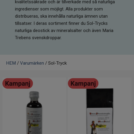
kvalitetssäkrade och är tillverkade med så naturliga
Infrarött Ljus
ingredienser som möjligt. Alla produkter som
distribueras, ska innehålla naturliga ämnen utan
Vattenrening & Övrigt
tillsatser. I deras sortiment finner du Sol-Trycks
naturliga deostick av mineralsalter och även Maria
Transdermala plåster
Trebens svenskdroppar.
Fyndlådan
HEM
/
Varumärken
/ Sol-Tryck