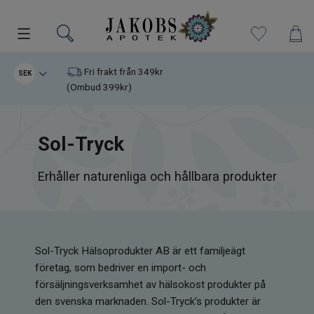
Kampanjer
Fri frakt från 349kr
SEK
(Ombud 399kr)
Nyheter
Sol-Tryck
Varumärken
Erhåller naturenliga och hållbara produkter
Kosttillskott
Superfood
Hudvård
Sol-Tryck Hälsoprodukter AB är ett familjeägt
företag, som bedriver en import- och
försäljningsverksamhet av hälsokost produkter på
Kristaller
den svenska marknaden. Sol-Tryck’s produkter är