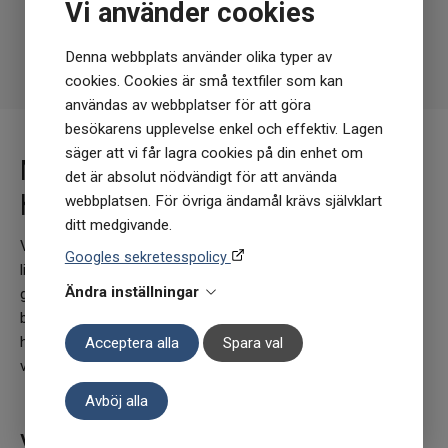
100
kr
119 kr
66
kr
79 kr
Vi använder cookies
I lager
I lager
Denna webbplats använder olika typer av
cookies. Cookies är små textfiler som kan
KÖP
KÖP
användas av webbplatser för att göra
besökarens upplevelse enkel och effektiv. Lagen
säger att vi får lagra cookies på din enhet om
Marknadsledande varumärken
det är absolut nödvändigt för att använda
hittar du hos oss!
webbplatsen. För övriga ändamål krävs självklart
ditt medgivande.
Vårt breda sortiment hälsoprodukter speglas av ett nästintill
Googles sekretesspolicy
lika brett utbud av varumärken. Urvalet i vår webbshop är alltid
Ändra inställningar
grundat i att dessa ska vara så skonsamma som möjligt mot
både oss & planeten. Här finner du allt inom kosttillskott,
hälsokost- och skönhetsprodukter från både äldre
Acceptera alla
Spara val
välbeprövade varumärken till nya uppstickare.
Avböj alla
Vill du testa något nytt?