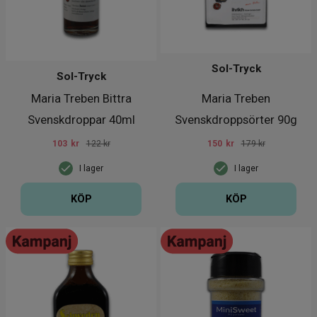
Sol-Tryck
Sol-Tryck
Maria Treben Bittra
Maria Treben
Svenskdroppar 40ml
Svenskdroppsörter 90g
103
kr
122 kr
150
kr
179 kr
I lager
I lager
KÖP
KÖP