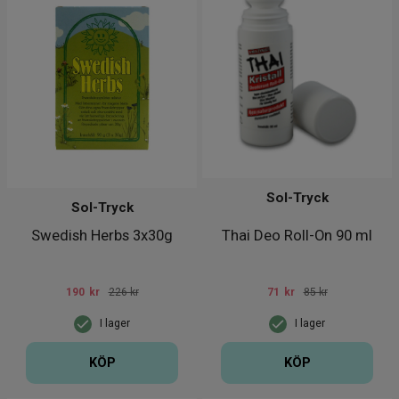
Sol-Tryck
Sol-Tryck
Swedish Herbs 3x30g
Thai Deo Roll-On 90 ml
190
kr
226 kr
71
kr
85 kr
I lager
I lager
KÖP
KÖP