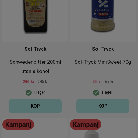
Sol-Tryck
Sol-Tryck
Schwedenbitter 200ml
Sol-Tryck MiniSweet 70g
utan alkohol
206
kr
245 kr
55
kr
65 kr
I lager
I lager
KÖP
KÖP