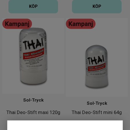
KÖP
KÖP
Sol-Tryck
Sol-Tryck
Thai Deo-Stift maxi 120g
Thai Deo-Stift mini 64g