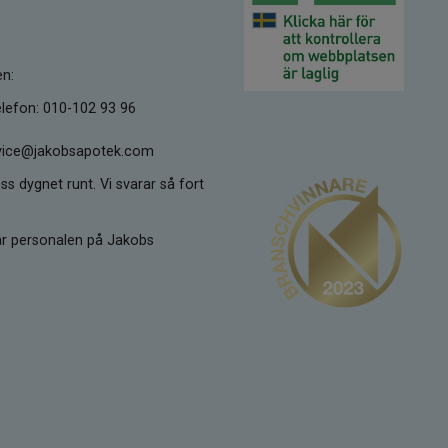
en:
lefon: 010-102 93 96
ervice@jakobsapotek.com
ss dygnet runt. Vi svarar så fort
kar personalen på Jakobs