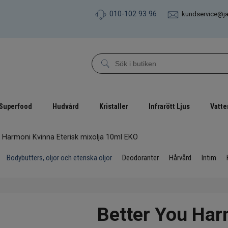
010-102 93 96
kundservice@j
Superfood
Hudvård
Kristaller
Infrarött Ljus
Vatte
 Harmoni Kvinna Eterisk mixolja 10ml EKO
Bodybutters, oljor och eteriska oljor
Deodoranter
Hårvård
Intim
Better You Har