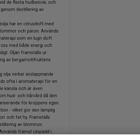
id de flesta hudbesvär, och
 genom destillering av
olja har en citrusdoft med
 blommor och päron. Används
aterapi som en lugn doft
r oss med både energi och
digt. Oljan framställs ur
ning av bergamottfruktens
g olja verkar avslappnande
ds ofta i aromaterapi för en
de känsla och är även
nom hud- och hårvård då den
lanserande för kroppens egen
tion - vilket gör den lämplig
orr och fet hy. Framställs
tillering av blommor.
 Används främst utspädd i
s hudvård, massageolja eller