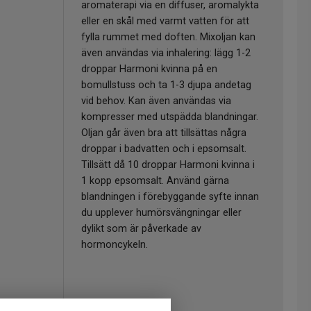
aromaterapi via en diffuser, aromalykta
eller en skål med varmt vatten för att
fylla rummet med doften. Mixoljan kan
även användas via inhalering: lägg 1-2
droppar Harmoni kvinna på en
bomullstuss och ta 1-3 djupa andetag
vid behov. Kan även användas via
kompresser med utspädda blandningar.
Oljan går även bra att tillsättas några
droppar i badvatten och i epsomsalt.
Tillsätt då 10 droppar Harmoni kvinna i
1 kopp epsomsalt. Använd gärna
blandningen i förebyggande syfte innan
du upplever humörsvängningar eller
dylikt som är påverkade av
hormoncykeln.