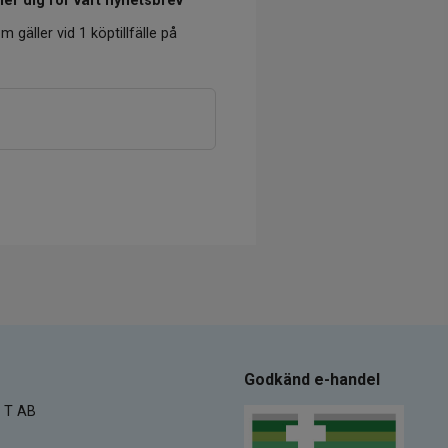
er dig för vårt nyhetsbrev
m gäller vid 1 köptillfälle på
Godkänd e-handel
 T AB