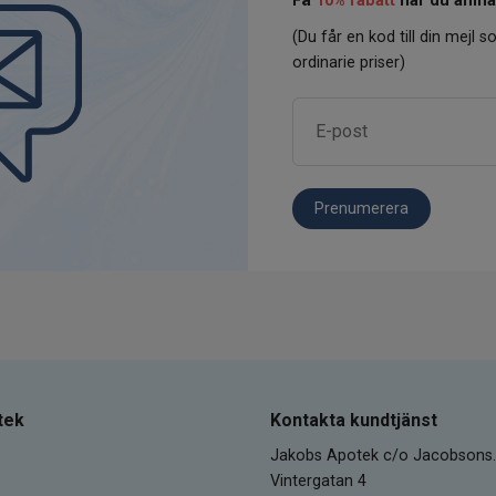
Få
10% rabatt
när du anmäl
(Du får en kod till din mejl so
ordinarie priser)
Prenumerera
tek
Kontakta kundtjänst
Jakobs Apotek c/o Jacobsons.
Vintergatan 4