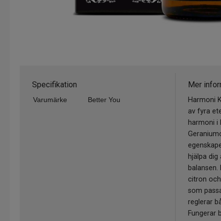
Specifikation
Mer infor
Varumärke
Better You
Harmoni K
av fyra et
harmoni i l
Geraniumo
egenskaper
hjälpa dig
balansen. 
citron och
som passa
reglerar b
Fungerar 