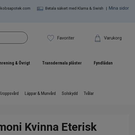
Mina sidor
akobsapotek.com
Betala säkert med Klarna & Swish |
Varukorg
Favoriter
nrening & Övrigt
Transdermala plåster
Fyndlådan
Kroppsvård
Läppar & Munvård
Solskydd
Tvålar
moni Kvinna Eterisk