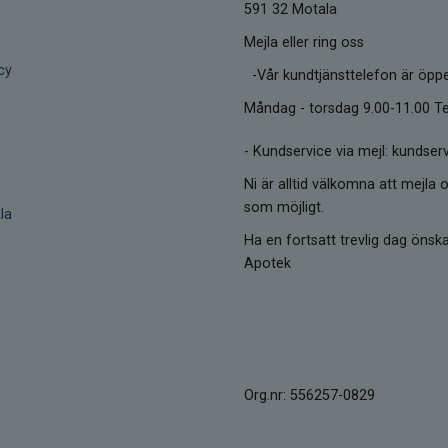
591 32 Motala
Mejla eller ring oss
cy
-Vår kundtjänsttelefon är öpp
Måndag - torsdag 9.00-11.00 Te
-
Kundservice via mejl: kunds
Ni är alltid välkomna att mejla o
som möjligt.
la
Ha en fortsatt trevlig dag öns
Apotek
Org.nr: 556257-0829