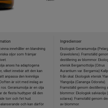
mation
Ingredienser
vinna innehåller en blandning
Ekologisk Geraniumolja (Pela
eriska oljor som främjar
Gravelolens). Framställd geno
ivet.
destillering av blommor. Ekolo
lja anses ha adaptogena
eterisk Bergamottolja (Citrus
, vilket innebär att den kan
Aurantium var. Bergamia) Kall
 att anpassa den kvinnliga
från skal. Ekologisk eterisk Yla
Doften är söt med inslag av
Ylangolja (Cananga Odorata).
 ros. Geraniumolja är en olja
Framställd genom destillering 
r de flesta hudtyper då den
blommor. Ekologisk salviaolja (
åde torr och fet hud.
sclarea). Framställd genom dest
balanserande och kan därför
av blommor.