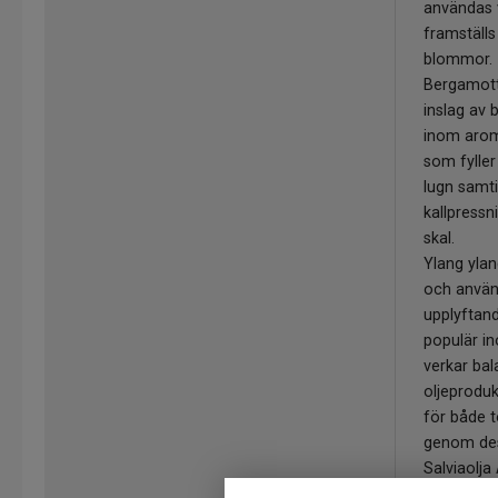
användas v
framställs
blommor.
Bergamott
inslag av
inom arom
som fylle
lugn samti
kallpress
skal.
Ylang ylan
och använ
upplyftan
populär i
verkar ba
oljeproduk
för både t
genom des
Salviaolja
exempelvi