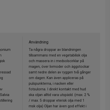
Användning
rgonium
Ta några droppar av blandningen
m
tillsammans med en vegetabilisk olja
gisk
och massera in i medsolscirklar på
magen, över livmoder och äggstockar
pressad
samt nedre delen av ryggen två gånger
ng
om dagen. Kan även appliceras på
pulspunkterna, i nacken eller
av
fotsulorna. I direkt kontakt med hud
Salvia
ska oljan alltid vara utspädd. (max. 2 %
illering
/ max. 5 droppar eterisk olja med 1
msk olja) Oljan har även god effekt i