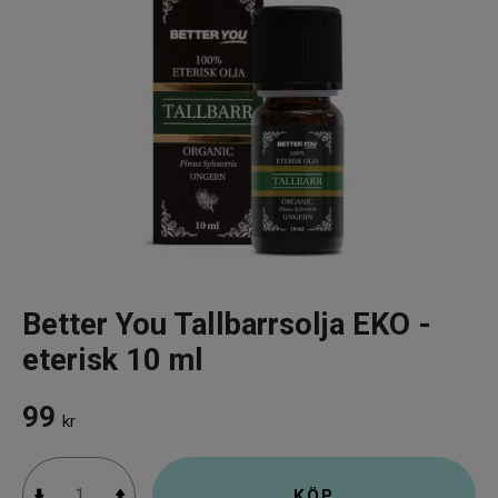
Infrarött Ljus
Vattenrening & Övrigt
Transdermala plåster
Fyndlådan
Better You Tallbarrsolja EKO -
eterisk 10 ml
99
kr
KÖP