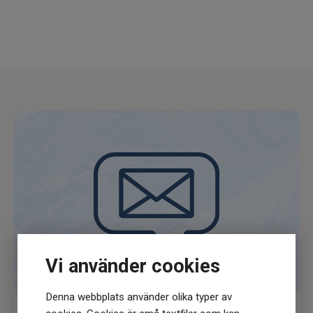
förtäring om det kommer ner i luftvägarna, är
giftigt för vattenlevande organismer med
långtidseffekter, är en brandfarlig vätska och
ånga, orsakar allvarlig ögonirritation, kan
orsaka skador på organ, orsakar hudirritation
och kan orsaka allergisk hudreaktion.
VID FÖRTÄRING: Ring genast
Giftinformationscentralen/läkare. Framkalla
INTE kräkning.
Vid direkt hudkontakt: Tvätta grundligt med
tvål och vatten.
VID DIREKT ÖGONKONTAKT: Skölj försiktigt
med vatten i flera minuter. Om möjligt,
avlägsna kontaktlinser, fortsätt skölj.
Vi använder cookies
Denna webbplats använder olika typer av