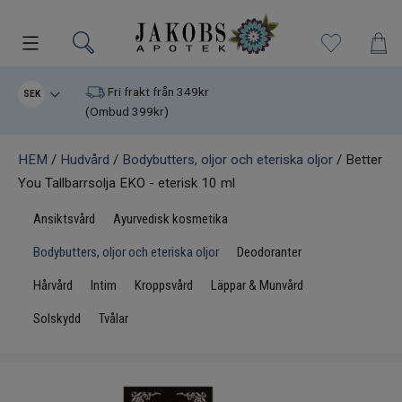
Kampanjer
Fri frakt från 349kr
SEK
(Ombud 399kr)
Nyheter
HEM
/
Hudvård
/
Bodybutters, oljor och eteriska oljor
/ Better
You Tallbarrsolja EKO - eterisk 10 ml
Varumärken
Ansiktsvård
Ayurvedisk kosmetika
Kosttillskott
Bodybutters, oljor och eteriska oljor
Deodoranter
Superfood
Hårvård
Intim
Kroppsvård
Läppar & Munvård
Solskydd
Tvålar
Hudvård
Kristaller