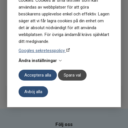
cookies. Cookies är små textfiler som kan
användas av webbplatser för att göra
Få
10% rabatt
när du anmäler dig för vårt
besökarens upplevelse enkel och effektiv. Lagen
nyhetsbrev
säger att vi får lagra cookies på din enhet om
(Du får en kod till din mejl som gäller vid 1
det är absolut nödvändigt för att använda
köptillfälle på ordinarie priser)
webbplatsen. För övriga ändamål krävs självklart
ditt medgivande.
Googles sekretesspolicy
Ändra inställningar
Prenumerera
Acceptera alla
Spara val
Avböj alla
Följ oss