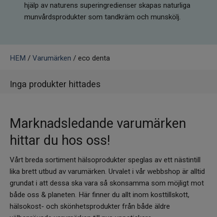
hjälp av naturens superingredienser skapas naturliga
Infrarött Ljus
munvårdsprodukter som tandkräm och munskölj.
Vattenrening & Övrigt
Transdermala plåster
HEM
/
Varumärken
/ eco denta
Fyndlådan
Inga produkter hittades
Marknadsledande varumärken
hittar du hos oss!
Vårt breda sortiment hälsoprodukter speglas av ett nästintill
lika brett utbud av varumärken. Urvalet i vår webbshop är alltid
grundat i att dessa ska vara så skonsamma som möjligt mot
både oss & planeten. Här finner du allt inom kosttillskott,
hälsokost- och skönhetsprodukter från både äldre