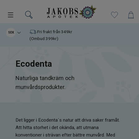
Kampanjer
Fri frakt från 349kr
SEK
(Ombud 399kr)
Nyheter
Ecodenta
Varumärken
Naturliga tandkräm och
Kosttillskott
munvårdsprodukter.
Superfood
Hudvård
Det ligger i Ecodenta´s natur att driva saker framåt.
Kristaller
Att hitta storhet i det okända, att utmana
konventioner i strävan efter bättre munvård. Med