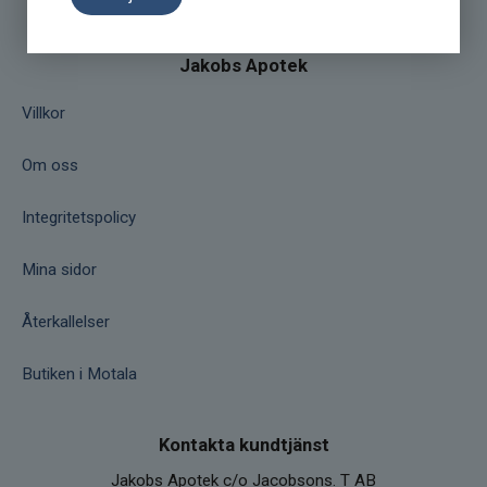
Jakobs Apotek
Villkor
Om oss
Integritetspolicy
Mina sidor
Återkallelser
Butiken i Motala
Kontakta kundtjänst
Jakobs Apotek c/o Jacobsons. T AB