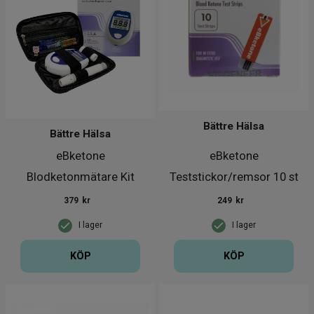
Bättre Hälsa
Bättre Hälsa
eBketone
eBketone
Blodketonmätare Kit
Teststickor/remsor 10 st
379
kr
249
kr
I lager
I lager
KÖP
KÖP