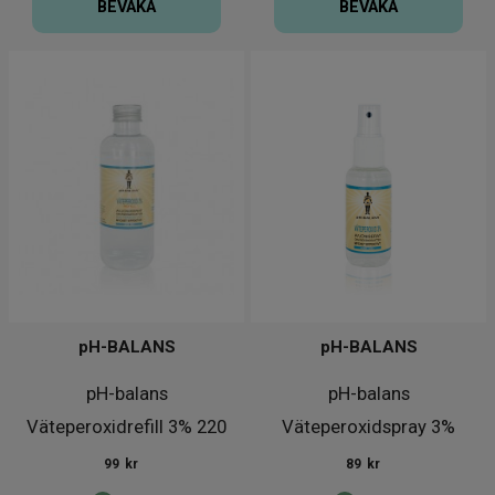
BEVAKA
BEVAKA
pH-BALANS
pH-BALANS
pH-balans
pH-balans
Väteperoxidrefill 3% 220
Väteperoxidspray 3%
ml
100ml
99
kr
89
kr