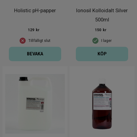
Holistic pH-papper
Ionosil Kolloidalt Silver
500ml
129
kr
150
kr
Tillfälligt slut
I lager
BEVAKA
KÖP