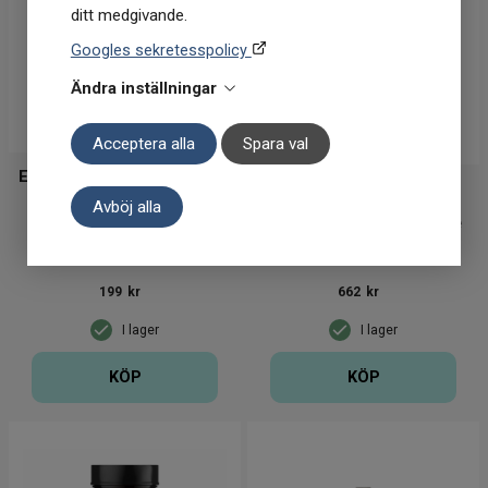
ditt medgivande.
Googles sekretesspolicy
Ändra inställningar
Acceptera alla
Spara val
Ericssons Preventive Medical Group
NXT LVL
Avböj alla
Nack-plåster för värk 10
NXT LVL Methylene Blue
st
1% 100 ml
199
kr
662
kr
I lager
I lager
KÖP
KÖP