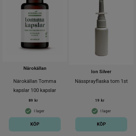
Närokällan
Ion Silver
Närokällan Tomma
Nässprayflaska tom 1st
kapslar 100 kapslar
89
kr
19
kr
I lager
I lager
KÖP
KÖP