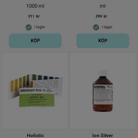
1000 ml
ml
311
kr
299
kr
I lager
I lager
KÖP
KÖP
Holistic
Ion Silver