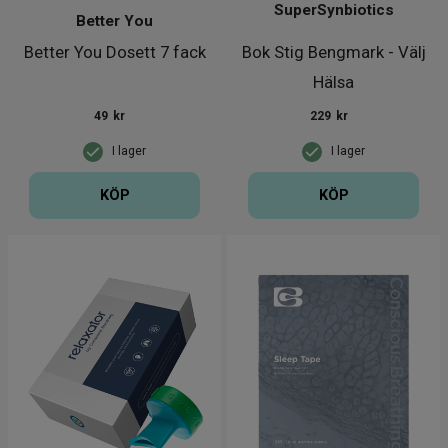
SuperSynbiotics
Better You
Better You Dosett 7 fack
Bok Stig Bengmark - Välj
Hälsa
49
kr
229
kr
I lager
I lager
KÖP
KÖP