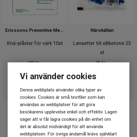
Ericssons Preventive Medical Group
Närokällan
Knä-plåster för värk 10st
Lansetter till eBketone 25
st
199
kr
39
kr
I lager
I lager
Vi använder cookies
KÖP
KÖP
Denna webbplats använder olika typer av
cookies. Cookies är små textfiler som kan
användas av webbplatser för att göra
besökarens upplevelse enkel och effektiv. Lagen
säger att vi får lagra cookies på din enhet om
det är absolut nödvändigt för att använda
webbplatsen. För övriga ändamål krävs självklart