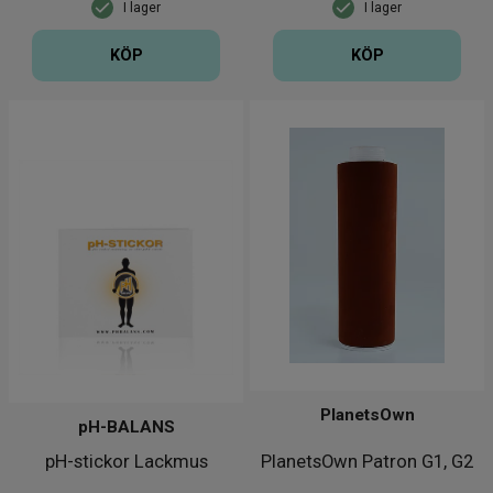
I lager
I lager
KÖP
KÖP
PlanetsOwn
pH-BALANS
pH-stickor Lackmus
PlanetsOwn Patron G1, G2