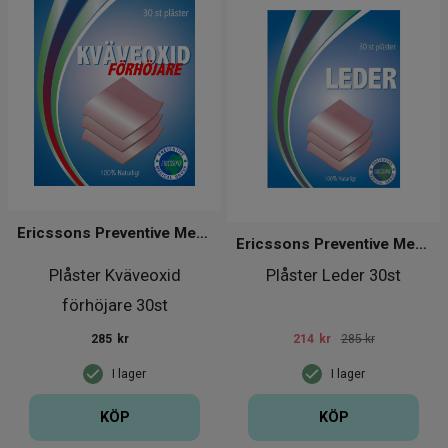
Ericssons Preventive Medical Group
Ericssons Preventive Medical Group
Plåster Kväveoxid
Plåster Leder 30st
förhöjare 30st
285
kr
214
kr
285 kr
I lager
I lager
KÖP
KÖP