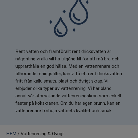
Infrarött Ljus
Vattenrening & Övrigt
Transdermala plåster
Fyndlådan
Rent vatten och framförallt rent dricksvatten är
någonting vi alla vill ha tillgång till för att må bra och
upprätthålla en god hälsa. Med en vattenrenare och
tillhörande reningsfilter, kan vi få ett rent dricksvatten
fritt från kalk, smuts, plast och övrigt skräp. Vi
erbjuder olika typer av vattenrening. Vi har bland
annat vår storsäljande vattenreningskran som enkelt
fäster på kökskranen. Om du har egen brunn, kan en
vattenrenare förhöja vattnets kvalitet och smak.
HEM
/ Vattenrening & Övrigt