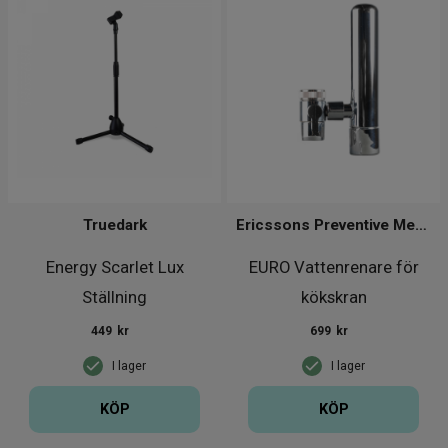
Truedark
Ericssons Preventive Medical Group
Energy Scarlet Lux
EURO Vattenrenare för
Ställning
kökskran
449
kr
699
kr
I lager
I lager
KÖP
KÖP