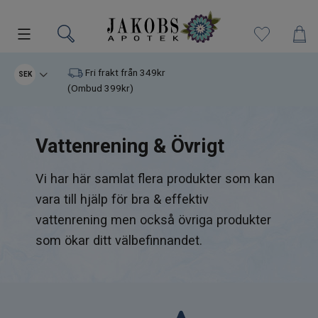
Kampanjer
Fri frakt från 349kr
SEK
(Ombud 399kr)
Nyheter
Vattenrening & Övrigt
Varumärken
Vi har här samlat flera produkter som kan
Kosttillskott
vara till hjälp för bra & effektiv
Superfood
vattenrening men också övriga produkter
som ökar ditt välbefinnandet.
Hudvård
Kristaller