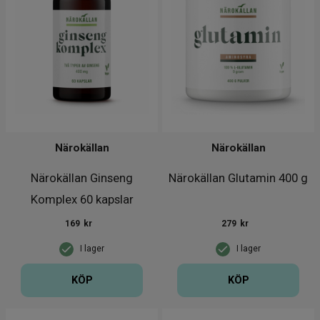
Närokällan
Närokällan
Närokällan Ginseng
Närokällan Glutamin 400 g
Komplex 60 kapslar
169
kr
279
kr
I lager
I lager
KÖP
KÖP