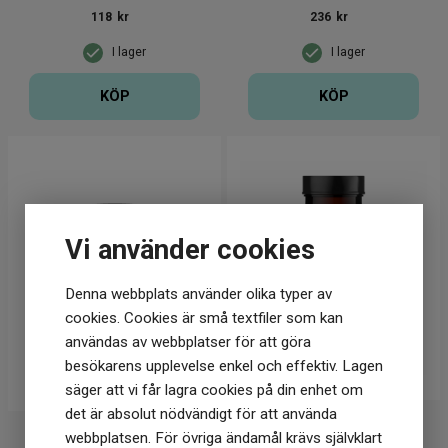
118
kr
236
kr
I lager
I lager
KÖP
KÖP
Vi använder cookies
Denna webbplats använder olika typer av
cookies. Cookies är små textfiler som kan
användas av webbplatser för att göra
besökarens upplevelse enkel och effektiv. Lagen
säger att vi får lagra cookies på din enhet om
det är absolut nödvändigt för att använda
Närokällan
Närokällan
webbplatsen. För övriga ändamål krävs självklart