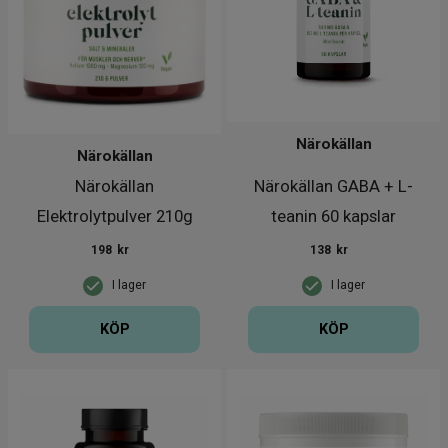
Närokällan
Närokällan
Närokällan
Närokällan GABA + L-
Elektrolytpulver 210g
teanin 60 kapslar
198
kr
138
kr
I lager
I lager
KÖP
KÖP