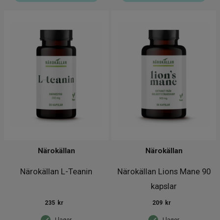
Närokällan
Närokällan
Närokällan L-Teanin
Närokällan Lions Mane 90
kapslar
235
kr
209
kr
I lager
I lager