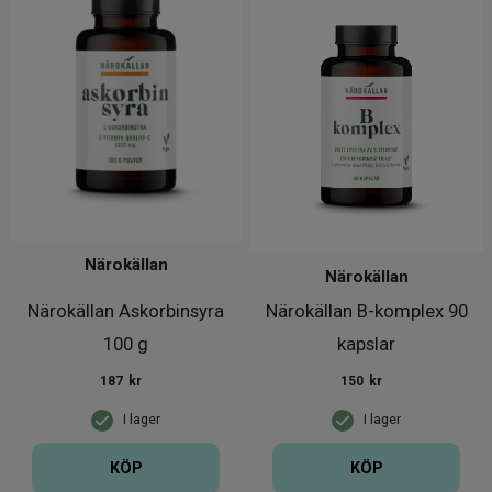
Närokällan
Närokällan
Närokällan Askorbinsyra
Närokällan B-komplex 90
100 g
kapslar
187
kr
150
kr
I lager
I lager
KÖP
KÖP