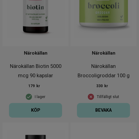
Närokällan
Närokällan
Närokällan Biotin 5000
Närokällan
mcg 90 kapslar
Broccoligroddar 100 g
EKO
179
kr
330
kr
I lager
Tillfälligt slut
KÖP
BEVAKA