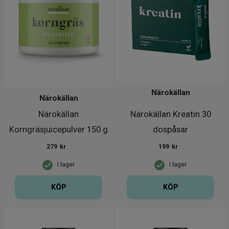
Närokällan
Närokällan
Närokällan
Närokällan Kreatin 30
Korngräsjuicepulver 150 g
dospåsar
279
kr
199
kr
I lager
I lager
KÖP
KÖP