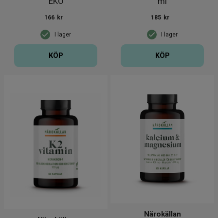
EKO
ml
166
kr
185
kr
I lager
I lager
KÖP
KÖP
Närokällan