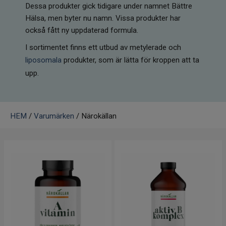
Infrarött Ljus
Dessa produkter gick tidigare under namnet Bättre
Hälsa, men byter nu namn. Vissa produkter har
också fått ny uppdaterad formula.
Vattenrening & Övrigt
I sortimentet finns ett utbud av metylerade och
Transdermala plåster
liposomala
produkter, som är lätta för kroppen att ta
upp.
Fyndlådan
HEM
/
Varumärken
/ Närokällan