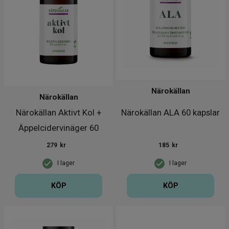
Närokällan
Närokällan
Närokällan Aktivt Kol +
Närokällan ALA 60 kapslar
Äppelcidervinäger 60
kapsl
279
kr
185
kr
I lager
I lager
KÖP
KÖP