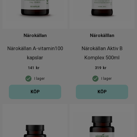
Närokällan
Närokälllan
Närokällan A-vitamin100
Närokällan Aktiv B
kapslar
Komplex 500ml
141
kr
319
kr
I lager
I lager
KÖP
KÖP