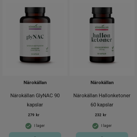
Närokällan
Närokällan
Närokällan GlyNAC 90
Närokällan Hallonketoner
kapslar
60 kapslar
279
kr
232
kr
I lager
I lager