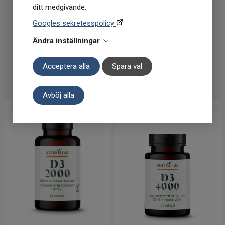
ditt medgivande.
Närokällan D-Mannos
Närokällan D3 & K2 60
Tranbär 60 kapslar
kapslar
Googles sekretesspolicy
Ändra inställningar
279
kr
217
kr
I lager
I lager
Acceptera alla
Spara val
KÖP
KÖP
Avböj alla