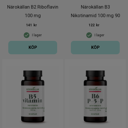
Närokällan B2 Riboflavin
Närokällan B3
100 mg
Nikotinamid 100 mg 90
kapslar
141
kr
122
kr
I lager
I lager
KÖP
KÖP