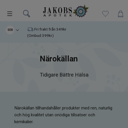
Kampanjer
Fri frakt från 349kr
SEK
(Ombud 399kr)
Nyheter
Närokällan
Varumärken
Kosttillskott
Tidigare Bättre Hälsa
Superfood
Hudvård
Närokällan tillhandahåller produkter med ren, naturlig
och hög kvalitet utan onödiga tillsatser och
Kristaller
kemikalier.