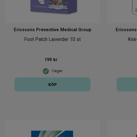
Ericssons Preventive Medical Group
Ericssons
Foot Patch Lavender 10 st
Knä-
199
kr
I lager
KÖP