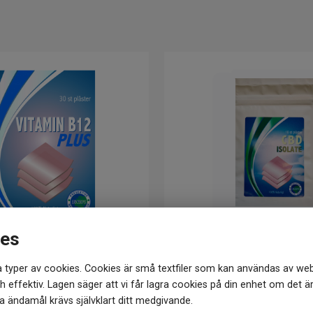
ies
 Preventive Medical Group
Ericssons Preventive Med
 typer av cookies. Cookies är små textfiler som kan användas av web
ster B12 PLUS 30st
Plåster CBD Isolate 
 effektiv. Lagen säger att vi får lagra cookies på din enhet om det ä
 ändamål krävs självklart ditt medgivande.