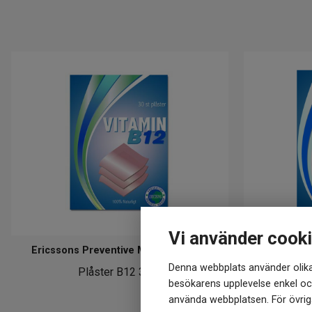
Vi använder cook
Ericssons Preventive Medical Group
Ericssons
Denna webbplats använder olika
Plåster B12 30st
Plå
besökarens upplevelse enkel och
använda webbplatsen. För övriga