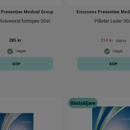
 Preventive Medical Group
Ericssons Preventive Med
Kväveoxid förhöjare 30st
Plåster Leder 30
285
kr
214
kr
285 kr
I lager
I lager
KÖP
KÖP