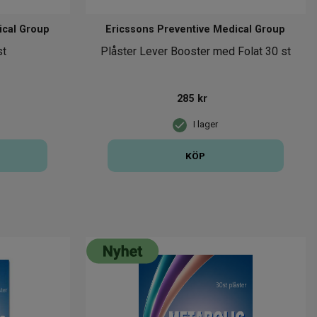
ical Group
Ericssons Preventive Medical Group
st
Plåster Lever Booster med Folat 30 st
285
kr
I lager
KÖP