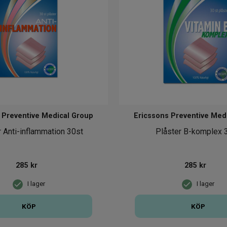
 Preventive Medical Group
Ericssons Preventive Med
r Anti-inflammation 30st
Plåster B-komplex 
285
kr
285
kr
I lager
I lager
KÖP
KÖP