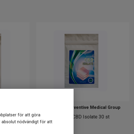
ical Group
Ericssons Preventive Medical Group
bplatser för att göra
10 st
Plåster CBD Isolate 30 st
r absolut nödvändigt för att