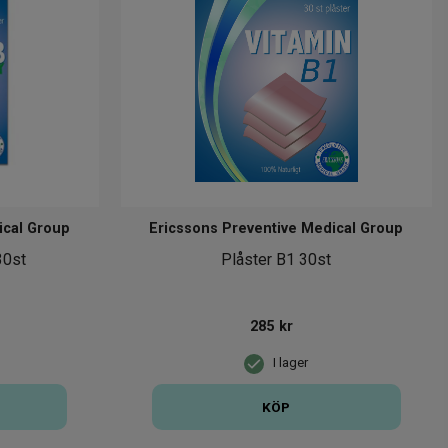
ical Group
Ericssons Preventive Medical Group
30st
Plåster B1 30st
285
kr
I lager
KÖP