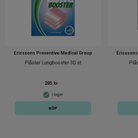
Ericssons Preventive Medical Group
Ericssons
Plåster Lungbooster 30 st
Plå
285
kr
I lager
KÖP