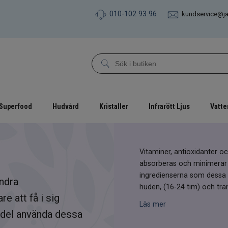
010-102 93 96
kundservice@j
Superfood
Hudvård
Kristaller
Infrarött Ljus
Vatte
Vitaminer, antioxidanter o
absorberas och minimerar 
ingredienserna som dessa 
ndra
huden, (16-24 tim) och tra
 att få i sig
Läs mer
ördel använda dessa