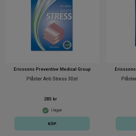
Ericssons Preventive Medical Group
Ericssons
Plåster Anti Stress 30st
Plåste
285
kr
I lager
KÖP