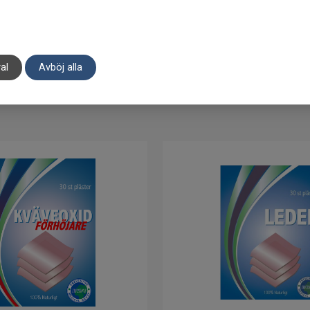
285
kr
187
kr
I lager
Tillfälligt slut
KÖP
BEVAKA
al
Avböj alla