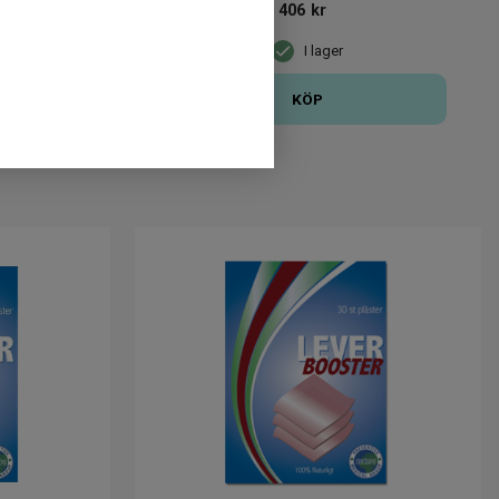
406
kr
I lager
KÖP