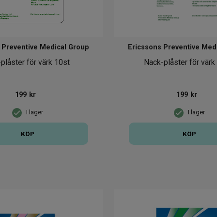
 Preventive Medical Group
Ericssons Preventive Med
plåster för värk 10st
Nack-plåster för värk
199
kr
199
kr
I lager
I lager
KÖP
KÖP