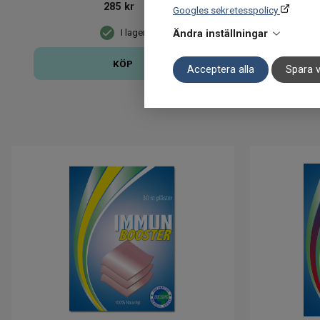
285
kr
Googles sekretesspolicy
I lager
Ändra inställningar
KÖP
Acceptera alla
Spara v