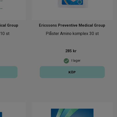
ical Group
Ericssons Preventive Medical Group
 10 st
Plåster Amino komplex 30 st
285
kr
I lager
KÖP