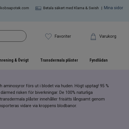
Mina sidor
akobsapotek.com
Betala säkert med Klarna & Swish |
Varukorg
Favoriter
nrening & Övrigt
Transdermala plåster
Fyndlådan
ch aminosyror förs ut i blodet via huden. Högt upptag! 95 %
därmed risken för biverkningar. De 100% naturliga
transdermala plåster innehåller frisätts långsamt genom
nsporteras vidare via kroppens blodbanor.