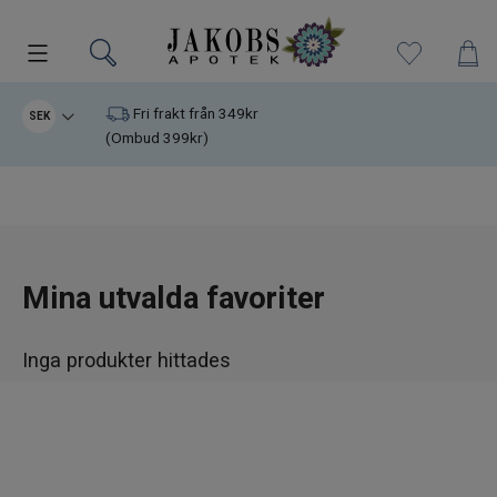
Kampanjer
Fri frakt från 349kr
SEK
(Ombud 399kr)
Nyheter
Varumärken
Kosttillskott
Mina utvalda favoriter
Superfood
Inga produkter hittades
Hudvård
Kristaller
Infrarött Ljus