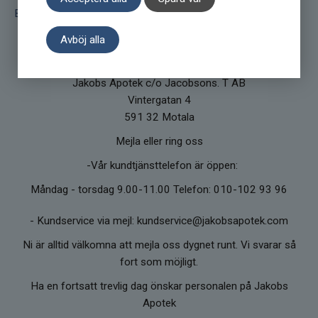
Butiken i Motala
Avböj alla
Kontakta kundtjänst
Jakobs Apotek c/o Jacobsons. T AB
Vintergatan 4
591 32 Motala
Mejla eller ring oss
-Vår kundtjänsttelefon är öppen:
Måndag - torsdag 9.00-11.00 Telefon: 010-102 93 96
-
Kundservice via mejl: kundservice@jakobsapotek.com
Ni är alltid välkomna att mejla oss dygnet runt. Vi svarar så
fort som möjligt.
Ha en fortsatt trevlig dag önskar personalen på Jakobs
Apotek