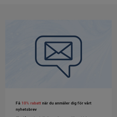
Vattenrening & Övrigt
Transdermala plåster
Fyndlådan
Få
10% rabatt
när du anmäler dig för vårt
nyhetsbrev