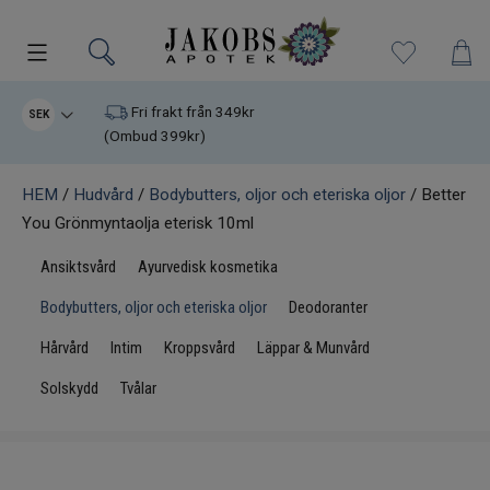
Kampanjer
Fri frakt från 349kr
SEK
(Ombud 399kr)
Nyheter
HEM
/
Hudvård
/
Bodybutters, oljor och eteriska oljor
/ Better
You Grönmyntaolja eterisk 10ml
Varumärken
Ansiktsvård
Ayurvedisk kosmetika
Kosttillskott
Bodybutters, oljor och eteriska oljor
Deodoranter
Superfood
Hårvård
Intim
Kroppsvård
Läppar & Munvård
Solskydd
Tvålar
Hudvård
Kristaller