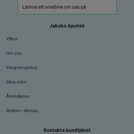
inandas koncentrerad ånga/sprej.
Fara!: Brandfarlig vätska och ånga. Kan vara
dödligt vid förtäring om det kommer ner i
luftvägarna. Irriterar huden. Kan orsaka
Jakobs Apotek
allergisk hudreaktion. Orsakar allvarlig
ögonirritation. Mycket giftigt för
Villkor
vattenlevande organismer med
långtidseffekter. Undvik utsläpp till miljön.
Om oss
Förvaras torrt och svalt, väl förslutet och
oåtkomligt för barn. ÅTGÄRDER VID
Integritetspolicy
FÖRSTA HJÄLPEN EFTER INANDNING:
Flytta personen till frisk luft och se till att
Mina sidor
andningen underlättas. EFTER FÖRTÄRING:
Kontakta genast
Återkallelser
GIFTINFORMATIONSCENTRALEN/läkare.
Framkalla INTE kräkning. EFTER
Butiken i Motala
HUDKONTAKT (även håret): Tvätta grundligt
med tvål och vatten. Vid hudirritation eller
utslag, kontakta läkare. EFTER KONTAKT
Kontakta kundtjänst