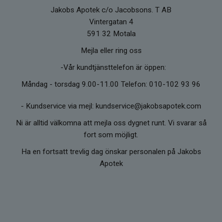
MED ÖGONEN: Skölj försiktigt med vatten i
Jakobs Apotek c/o Jacobsons. T AB
15 minuter. Ta ut kontaktlinser om det kan
Vintergatan 4
ske enkelt. Fortsätt att skölja. Om irritation
591 32 Motala
eller svullnad kvarstår, kontakta läkare.
Mejla eller ring oss
-Vår kundtjänsttelefon är öppen:
Måndag - torsdag 9.00-11.00 Telefon: 010-102 93 96
-
Kundservice via mejl: kundservice@jakobsapotek.com
Ni är alltid välkomna att mejla oss dygnet runt. Vi svarar så
fort som möjligt.
Ha en fortsatt trevlig dag önskar personalen på Jakobs
Apotek