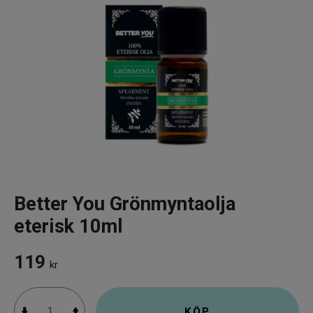
Infrarött Ljus
Vattenrening & Övrigt
Transdermala plåster
Fyndlådan
Better You Grönmyntaolja
eterisk 10ml
119
kr
KÖP