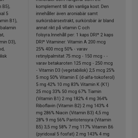
n B5),
komplement till din vanliga kost. Den
xal 5
innehåller även aroniabär samt
tamin B1),
surkörsbärsextrakt, surkörsbär är bland
kobalamin
annat rikt på vitamin C och
at,
folsyra.Innehåll per: 1 kaps DRI* 2 kaps
amin D3),
DRI* Vitaminer: Vitamin A 200 mcg
od,
25% 400 mcg 50% - varav
lisk
retinylpalmitat 75 mcg - 150 mcg - -
varav betakaroten 125 mcg - 250 mcg
- Vitamin D3 (vegetabilisk) 2,5 mcg 25%
5 mcg 50% Vitamin E (d-alfa-tokoferol)
5 mg 42% 10 mg 83% Vitamin K (K1)
25 mcg 33% 50 mcg 67% Tiamin
(Vitamin B1) 2 mg 182% 4 mg 364%
Riboflavin (Vitamin B2) 2 mg 143% 4
mg 286% Niacin (Vitamin B3) 4,5 mg
28% 9 mg 56% Pantotensyra (Vitamin
B5) 3,5 mg 58% 7 mg 117% Vitamin B6
(pyridoxal 5 fosfat) 2 mg 143% 4 mg