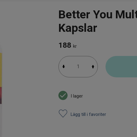
Better You Mul
Kapslar
188
kr
I lager
Lägg till i favoriter