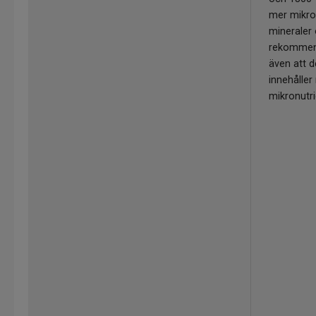
mer mikron
mineraler
rekommend
även att d
innehålle
mikronutri