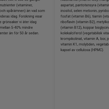
utrienter (vitaminer,
aspartat, pantotensyra (vitami
 och spårämnen) än vad som
inositol, selen metionin, pyrido
eras idag. Forskning visar
fosfat (vitamin B6), tiamin (vi
e grönsaker vi äter idag
riboflavin (vitamin B2), metyl
r mellan 5-40% mindre
(vitamin B12), koppar bisglycin
enter än för 50 år sedan.
kolekalciferol (vegetabilisk vit
krompikolinat, vitamin A, bor, j
vitamin K1, molybden, vegetabi
kapsel av cellulosa (HPMC).