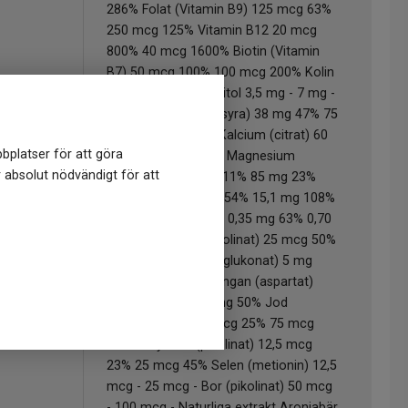
286% Folat (Vitamin B9) 125 mcg 63%
250 mcg 125% Vitamin B12 20 mcg
800% 40 mcg 1600% Biotin (Vitamin
B7) 50 mcg 100% 100 mcg 200% Kolin
5 mg - 10 mg - Inositol 3,5 mg - 7 mg -
Vitamin C (askorbinsyra) 38 mg 47% 75
mg 94% Mineraler: Kalcium (citrat) 60
bplatser för att göra
mg 8% 120 mg 15% Magnesium
r absolut nödvändigt för att
(bisglycinat) 43 mg 11% 85 mg 23%
Järn (citrat) 7,6 mg 54% 15,1 mg 108%
Koppar (bisglycinat) 0,35 mg 63% 0,70
mg 125% Krom (pikolinat) 25 mcg 50%
50 mcg 100% Zink (glukonat) 5 mg
32% 10 mg 63% Mangan (aspartat)
0,63 mg 25% 1,26 mg 50% Jod
(kaliumjodit) 37,5 mcg 25% 75 mcg
50% Molybden (pikolinat) 12,5 mcg
23% 25 mcg 45% Selen (metionin) 12,5
mcg - 25 mcg - Bor (pikolinat) 50 mcg
- 100 mcg - Naturliga extrakt Aroniabär