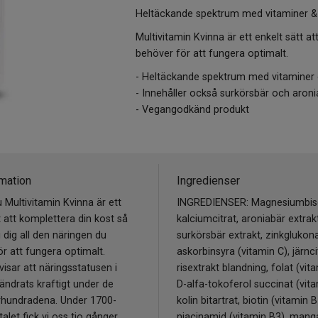
Heltäckande spektrum med vitaminer & 
Multivitamin Kvinna är ett enkelt sätt at
behöver för att fungera optimalt.
- Heltäckande spektrum med vitaminer 
- Innehåller också surkörsbär och aron
- Vegangodkänd produkt
mation
Ingredienser
 Multivitamin Kvinna är ett
INGREDIENSER: Magnesiumbisg
t att komplettera din kost så
kalciumcitrat, aroniabär extrakt
i dig all den näringen du
surkörsbär extrakt, zinkglukona
r att fungera optimalt.
askorbinsyra (vitamin C), järnci
visar att näringsstatusen i
risextrakt blandning, folat (vit
ndrats kraftigt under de
D-alfa-tokoferol succinat (vita
rhundradena. Under 1700-
kolin bitartrat, biotin (vitamin B
alet fick vi oss tio gånger
niacinamid (vitamin B3), mang