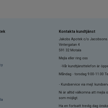
tek
Kontakta kundtjänst
Jakobs Apotek c/o Jacobsons.
Vintergatan 4
591 32 Motala
Mejla eller ring oss
cy
-Vår kundtjänsttelefon är öpp
Måndag - torsdag 9.00-11.00 Te
-
Kundservice via mejl: kunds
Ni är alltid välkomna att mejla o
som möjligt.
la
Ha en fortsatt trevlig dag öns