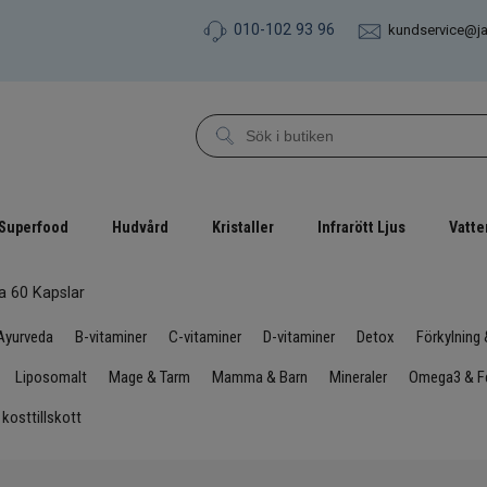
010-102 93 96
kundservice@j
Superfood
Hudvård
Kristaller
Infrarött Ljus
Vatte
a 60 Kapslar
Ayurveda
B-vitaminer
C-vitaminer
D-vitaminer
Detox
Förkylning
Liposomalt
Mage & Tarm
Mamma & Barn
Mineraler
Omega3 & Fe
 kosttillskott