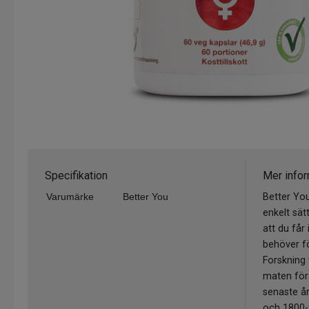
Specifikation
Mer infor
Varumärke
Better You
Better You
enkelt sät
att du får 
behöver fö
Forskning 
maten förä
senaste å
och 1800-t