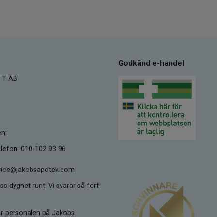
Godkänd e-handel
 T AB
en:
lefon: 010-102 93 96
ervice@jakobsapotek.com
ss dygnet runt. Vi svarar så fort
kar personalen på Jakobs