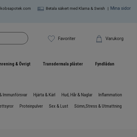
Mina sidor
akobsapotek.com
Betala säkert med Klarna & Swish |
Varukorg
Favoriter
nrening & Övrigt
Transdermala plåster
Fyndlådan
 & Immunförsvar
Hjärta & Kärl
Hud, Hår & Naglar
Inflammation
ttsyror
Proteinpulver
Sex & Lust
Sömn,Stress & Utmattning