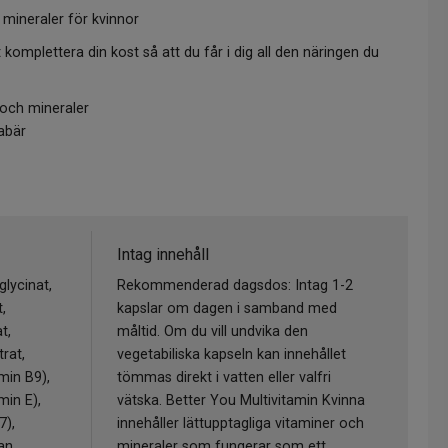
mineraler för kvinnor
t komplettera din kost så att du får i dig all den näringen du
och mineraler
iabär
Intag innehåll
lycinat,
Rekommenderad dagsdos: Intag 1-2
,
kapslar om dagen i samband med
t,
måltid. Om du vill undvika den
trat,
vegetabiliska kapseln kan innehållet
amin B9),
tömmas direkt i vatten eller valfri
min E),
vätska. Better You Multivitamin Kvinna
7),
innehåller lättupptagliga vitaminer och
an
mineraler som fungerar som ett