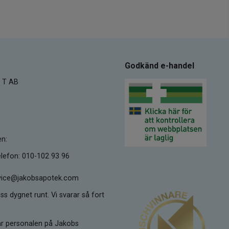
Godkänd e-handel
 T AB
en:
lefon: 010-102 93 96
ervice@jakobsapotek.com
ss dygnet runt. Vi svarar så fort
kar personalen på Jakobs