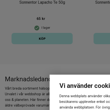
Sonnentor Lapacho Te 50g
Sonnent
65
kr
I lager
KÖP
Marknadsledande varumärken hittar 
Vi använder cook
Vårt breda sortiment hälsoprodukter speglas av ett nästintill lika 
Urvalet i vår webbshop är alltid grundat i att dessa ska vara så
Denna webbplats använder olika
oss & planeten. Här finner du allt inom kosttillskott, hälsokost- 
besökarens upplevelse enkel och
äldre välbeprövade varumärken till nya uppstickare.
använda webbplatsen. För övriga