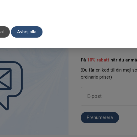
al
Avböj alla
Få
10% rabatt
när du anmäl
(Du får en kod till din mejl so
ordinarie priser)
Prenumerera