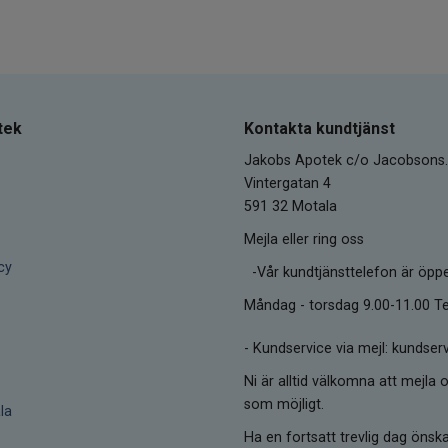
tek
Kontakta kundtjänst
Jakobs Apotek c/o Jacobsons.
Vintergatan 4
591 32 Motala
Mejla eller ring oss
cy
-Vår kundtjänsttelefon är öpp
Måndag - torsdag 9.00-11.00 Te
-
Kundservice via mejl: kunds
Ni är alltid välkomna att mejla o
som möjligt.
la
Ha en fortsatt trevlig dag öns