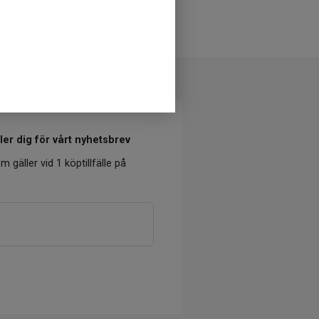
Kontakta vår kundtjänst
er dig för vårt nyhetsbrev
m gäller vid 1 köptillfälle på