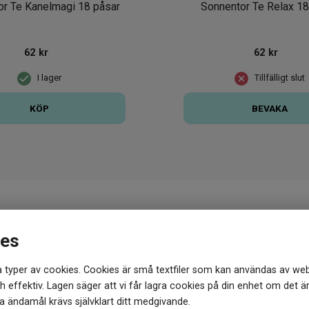
or Te Kanelmagi 18 påsar
Sonnentor Te Relax 18
62
kr
62
kr
I lager
Tillfälligt slut
KÖP
BEVAKA
du hos oss!
Vill du testa någo
ies
brett utbud av varumärken.
Vi kan förstå att det blir övervä
 skonsamma som möjligt mot både
bäst? Det korta svaret är att a
 typer av cookies. Cookies är små textfiler som kan användas av web
och skönhetsprodukter från både
Jakobs Apotek har. Fortfarande 
 effektiv. Lagen säger att vi får lagra cookies på din enhet om det ä
 ändamål krävs självklart ditt medgivande.