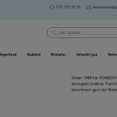
010-102 93 96
kundservice@j
Superfood
Hudvård
Kristaller
Infrarött Ljus
Vatte
Sedan 1988 har SONNENTOR
ekologiskt jordbruk. Framfö
tesortiment gjort det Waldv