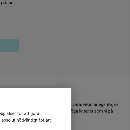
 påsar
t nytt?
ldigande att veta vilket märke man ska välja, vilket är egentligen
lla varumärken i shoppen uppfyller de höga kriterier som vi på
bplatser för att göra
osäker? Kontakta oss så hjälper vi dig!
r absolut nödvändigt för att