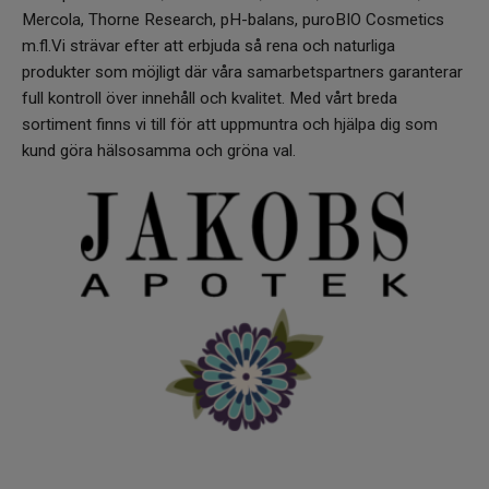
Infrarött Ljus
Mercola, Thorne Research, pH-balans, puroBIO Cosmetics
m.fl.Vi strävar efter att erbjuda så rena och naturliga
Vattenrening & Övrigt
produkter som möjligt där våra samarbetspartners garanterar
full kontroll över innehåll och kvalitet. Med vårt breda
Transdermala plåster
sortiment finns vi till för att uppmuntra och hjälpa dig som
kund göra hälsosamma och gröna val.
Fyndlådan