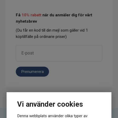
Få
10% rabatt
när du anmäler dig för vårt
nyhetsbrev
(Du får en kod till din mejl som gäller vid 1
köptillfälle på ordinarie priser)
Prenumerera
Vi använder cookies
Denna webbplats använder olika typer av