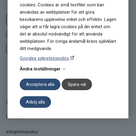
cookies. Cookies är små textfiler som kan
Följ oss
användas av webbplatser för att göra
besökarens upplevelse enkel och effektiv. Lagen
Följ oss på Facebook
säger att vi får lagra cookies på din enhet om
det är absolut nödvändigt för att använda
Ge oss ett omdöme på Prisjakt
webbplatsen. För övriga ändamål krävs självklart
ditt medgivande.
Följ oss på Instagram
Googles sekretesspolicy
Ändra inställningar
Acceptera alla
Spara val
Jakobs Apotek
Avböj alla
Villkor
Om oss
Integritetspolicy