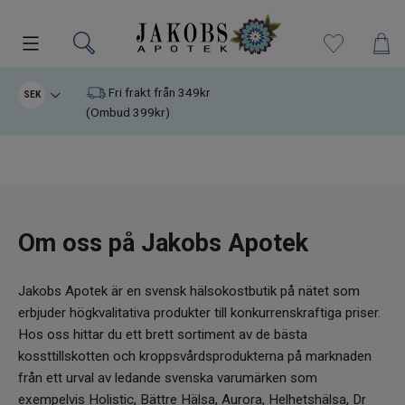
Kampanjer
Fri frakt från 349kr
SEK
(Ombud 399kr)
Nyheter
Varumärken
Kosttillskott
Om oss på Jakobs Apotek
Superfood
Jakobs Apotek är en svensk hälsokostbutik på nätet som
erbjuder högkvalitativa produkter till konkurrenskraftiga priser.
Hudvård
Hos oss hittar du ett brett sortiment av de bästa
kossttillskotten och kroppsvårdsprodukterna på marknaden
Kristaller
från ett urval av ledande svenska varumärken som
exempelvis Holistic, Bättre Hälsa, Aurora, Helhetshälsa, Dr