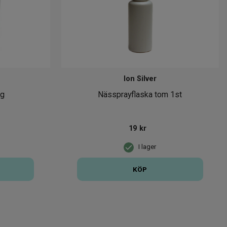
Ion Silver
0g
Nässprayflaska tom 1st
19
kr
I lager
KÖP