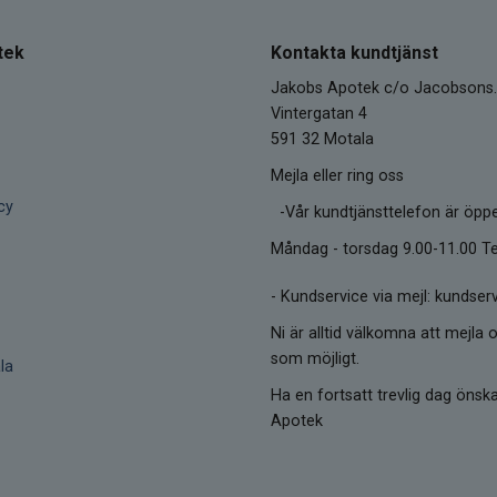
tek
Kontakta kundtjänst
Jakobs Apotek c/o Jacobsons.
Vintergatan 4
591 32 Motala
Mejla eller ring oss
cy
-Vår kundtjänsttelefon är öpp
Måndag - torsdag 9.00-11.00 Te
-
Kundservice via mejl: kunds
Ni är alltid välkomna att mejla o
som möjligt.
la
Ha en fortsatt trevlig dag öns
Apotek