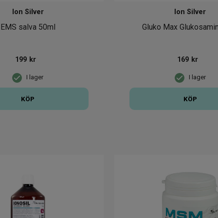
Ion Silver
Ion Silver
EMS salva 50ml
Gluko Max Glukosami
199
kr
169
kr
I lager
I lager
KÖP
KÖP