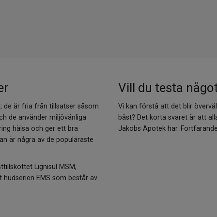
er
Vill du testa någo
 de är fria från tillsatser såsom
Vi kan förstå att det blir övervä
h de använder miljövänliga
bäst? Det korta svaret är att a
 kring hälsa och ger ett bra
Jakobs Apotek har. Fortfarande 
alvan är några av de populäraste
ttillskottet Lignisul MSM,
mt hudserien EMS som består av