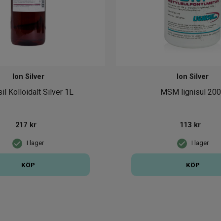
Ion Silver
Ion Silver
il Kolloidalt Silver 1L
MSM lignisul 20
217
kr
113
kr
I lager
I lager
KÖP
KÖP