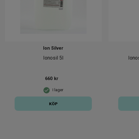
Ion Silver
Ionosil 5l
Ionos
660
kr
I lager
KÖP