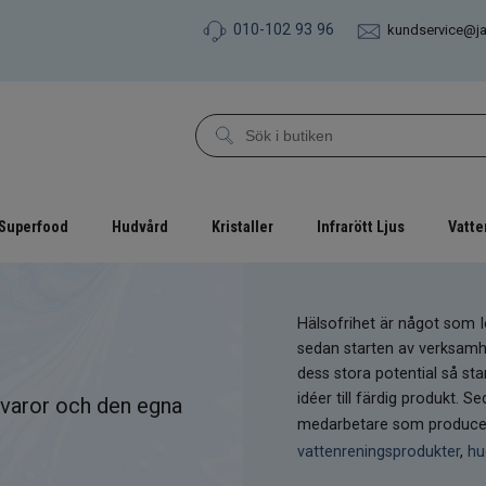
010-102 93 96
kundservice@j
Superfood
Hudvård
Kristaller
Infrarött Ljus
Vatte
Hälsofrihet är något som 
sedan starten av verksamhet
dess stora potential så sta
idéer till färdig produkt. 
råvaror och den egna
medarbetare som producer
vattenreningsprodukter
,
hu