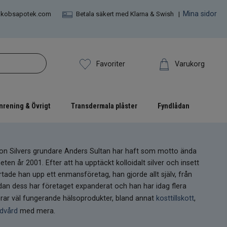
Mina sidor
akobsapotek.com
Betala säkert med Klarna & Swish |
Varukorg
Favoriter
nrening & Övrigt
Transdermala plåster
Fyndlådan
Ion Silvers grundare Anders Sultan har haft som motto ända
en år 2001. Efter att ha upptäckt kolloidalt silver och insett
rtade han upp ett enmansföretag, han gjorde allt själv, från
Sedan dess har företaget expanderat och han har idag flera
ar väl fungerande hälsoprodukter, bland annat
kosttillskott
,
dvård
med mera.