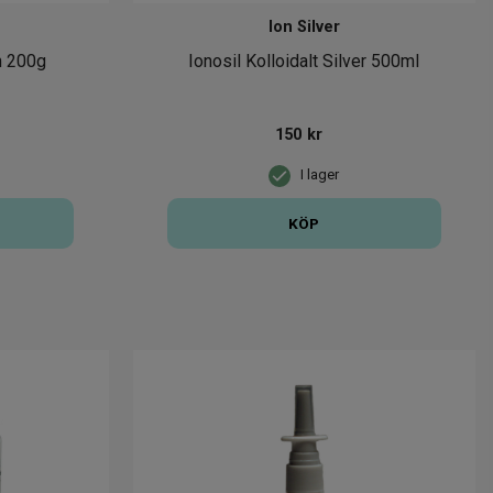
Ion Silver
n 200g
Ionosil Kolloidalt Silver 500ml
150
kr
I lager
KÖP