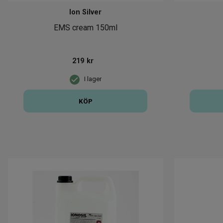
Ion Silver
EMS cream 150ml
219
kr
I lager
KÖP