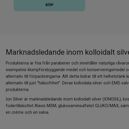
KÖP
Marknadsledande inom kolloidalt silv
Produkterna är fria från parabener och innehåller naturliga råvaror,
exempelvis klumpförebyggande medel och konserveringsmedel oc
alternativ till förpackningarna. Allt detta bidrar till ett helhetstänk
alternativ till just “hälsofrihet”. Deras kolloidala silver och EMS-s
produkterna.
Ion Silver är marknadsledande inom kolloidalt silver (IONOSIL), kos
fodertillskottet Alavis MSM, glukosaminsulfatet GLUKO/MAX, sa
en créme och en salva.