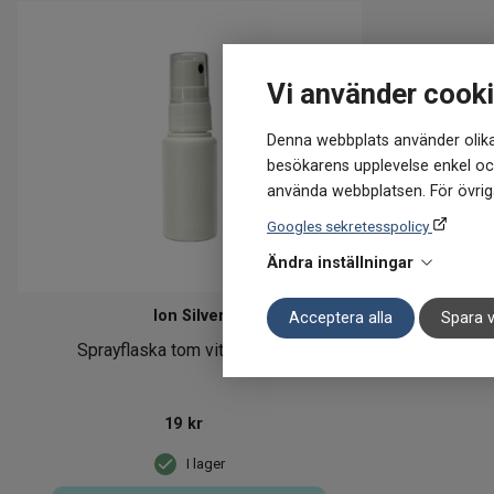
Vi använder cook
Denna webbplats använder olika
besökarens upplevelse enkel och
använda webbplatsen. För övriga
Googles sekretesspolicy
Ändra inställningar
Ion Silver
Acceptera alla
Spara v
Sprayflaska tom vit 1st 30 ml
19
kr
I lager