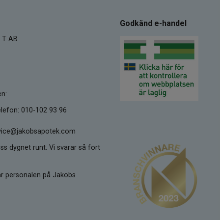
Godkänd e-handel
 T AB
en:
lefon: 010-102 93 96
ervice@jakobsapotek.com
ss dygnet runt. Vi svarar så fort
kar personalen på Jakobs