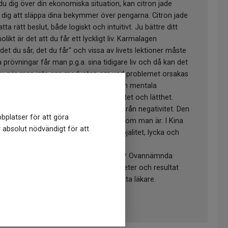
du dig över din ekonomiska situation, kan citron jade
 dig att släppa dina bekymmer över pengarna. Citron jade
ta rätt beslut, både logiskt och intuitivt. Ju bättre ditt
ikt är det att du får ett lyckligt liv. Karmalagen
et du sår, det du får" och vissa av livets lektioner måste
 prövningar får man p.g.a. sina tidigare liv och då kan det
itiv, när man inte ens medveten om vad problemet orsakas
använda citron jade, den kan minska din mentala
e tillbaka på det förflutna med positivitet och lätthet.
järtchakrat och håller bäraren borta från negativitet. Den
bplatser för att göra
sla och trygghet i att känna sig själv som man är. I Kina
r absolut nödvändigt för att
n av att symbolisera glädje, vänskap, lojalitet, lycka och
 något i storlek, form och färgsättning. * Ovannämnda
etenskapligt, utan baseras på erfarenheter och resultat
 Om du är osäker på din hälsa, kontakta läkare.
ly och kadmium.