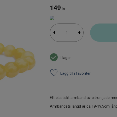
149
kr
I lager
Lägg till i favoriter
Ett elastiskt armband av citron jade m
Armbandets längd är ca 19-19,5cm lång