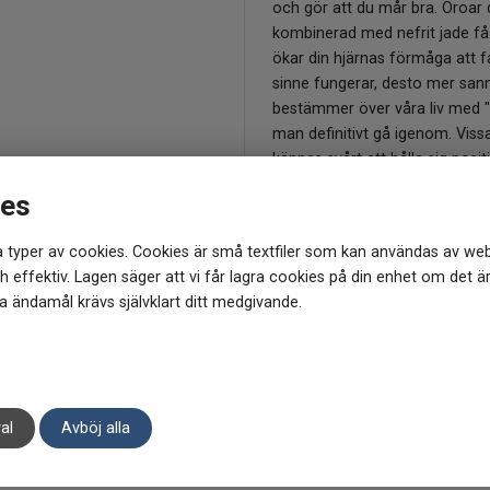
och gör att du mår bra. Oroar 
kombinerad med nefrit jade få
ökar din hjärnas förmåga att fat
sinne fungerar, desto mer sannol
bestämmer över våra liv med "d
man definitivt gå igenom. Vissa
kännas svårt att hålla sig pos
av. Då passar det utmärkt att 
ies
belastning och hjälper dig att s
Citron jade arbetar mest med H
 typer av cookies. Cookies är små textfiler som kan användas av web
är en sten som ger bra självkän
 effektiv. Lagen säger att vi får lagra cookies på din enhet om det ä
har citron jade en lång traditio
 ändamål krävs självklart ditt medgivande.
tur.
Obs. Varje kristall kan variera
information har inte erkänts v
från användare och terapeuter.
Produkten är fri från nickel, b
al
Avböj alla