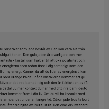
v de mineraler som jade består av. Den kan vara allt från
 guldgul i tonen. Den gula jaden är ovanligare och mer
ntastisk kristall som hjälper till att öka positivitet och
iva energierna som redan finns i dig samtidigt som den
lför ny energi. Känner du att du lider av energibrist, kan
d med orange kalcit - båda kristallerna kommer att ge
aktiverar det inre barnet i dig och den är faktiskt en av få
ra detta! Ju mer kontakt du har med ditt inre barn, desto
ekter kommer fram i ditt liv. Om du vill ha kontakt med
ade armbandet under en längre tid. Citron jade tros ta bort
nte låter dig njuta av livet fullt ut. Den ökar din livsenergi