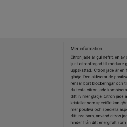
Mer information
Citron jade är gul nefrit, en a
ljust citronfärgad till mörkare
uppskattad. Citron jade är en fa
glädje. Den aktiverar de posit
rensar bort blockeringar och til
du testa citron jade kombinera
ditt liv mer glädje. Citron jade 
kristaller som specifikt kan gö
mer positiva och speciella asp
ditt inre barn, använd citron j
hinder från ditt energifält som i