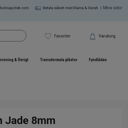
Mina sidor
akobsapotek.com
Betala säkert med Klarna & Swish |
Varukorg
Favoriter
nrening & Övrigt
Transdermala plåster
Fyndlådan
n Jade 8mm