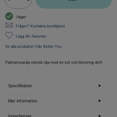
I lager
Frågor? Kontakta kundtjänst
Lägg till i favoriter
Se alla produkter från Better You
Palmarosaolja eterisk olja med en söt och blommig doft.
Specifikation
Varumärke
Better You
Mer information
Eterisk Palmarosaolja (Cymbopogon
Ingredienser