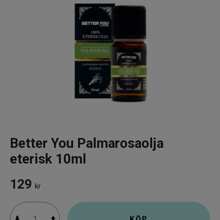
Infrarött Ljus
Vattenrening & Övrigt
Transdermala plåster
Fyndlådan
Better You Palmarosaolja
eterisk 10ml
129
kr
KÖP