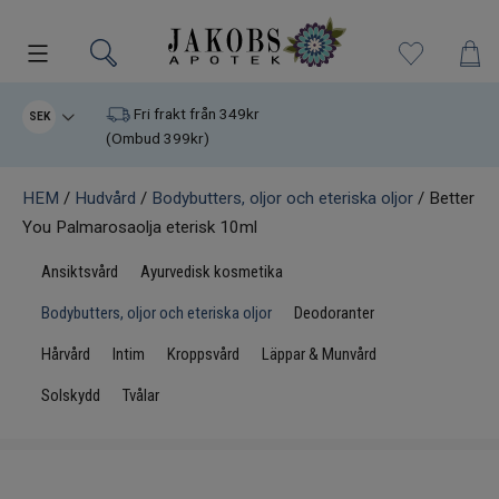
Kampanjer
Fri frakt från 349kr
SEK
(Ombud 399kr)
Nyheter
HEM
/
Hudvård
/
Bodybutters, oljor och eteriska oljor
/ Better
You Palmarosaolja eterisk 10ml
Varumärken
Ansiktsvård
Ayurvedisk kosmetika
Kosttillskott
Bodybutters, oljor och eteriska oljor
Deodoranter
Superfood
Hårvård
Intim
Kroppsvård
Läppar & Munvård
Solskydd
Tvålar
Hudvård
Kristaller