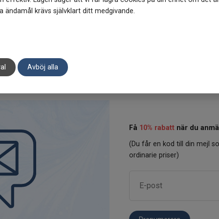
 skonsamma som möjligt mot både
bäst? Det korta svaret är att a
 ändamål krävs självklart ditt medgivande.
och skönhetsprodukter från både
Jakobs Apotek har. Fortfarande 
al
Avböj alla
Få
10% rabatt
när du anmäl
(Du får en kod till din mejl so
ordinarie priser)