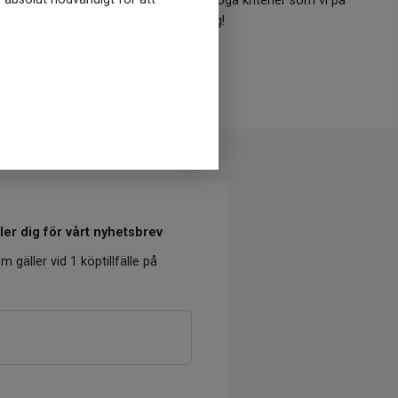
lla varumärken i shoppen uppfyller de höga kriterier som vi på
osäker? Kontakta oss så hjälper vi dig!
Kontakta vår kundtjänst
er dig för vårt nyhetsbrev
m gäller vid 1 köptillfälle på