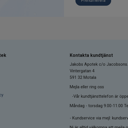
Prenumerera
tek
Kontakta kundtjänst
Jakobs Apotek c/o Jacobsons.
Vintergatan 4
591 32 Motala
Mejla eller ring oss
cy
-Vår kundtjänsttelefon är öpp
Måndag - torsdag 9.00-11.00 Te
-
Kundservice via mejl: kunds
Ni är alltid välkomna att mejla o