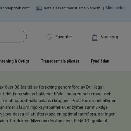
Mina sidor
akobsapotek.com
Betala säkert med Klarna & Swish |
Varukorg
Favoriter
nrening & Övrigt
Transdermala plåster
Fyndlådan
av över 30 års tid av forskning genomförd av Dr Hiega i
att det finns viktiga bakterier både i naturen och i mag- och
̈r att upprätthålla balans i kroppen. Probiform innehåller en
anismer såsom mjölksyrebakterier, enzymer samt viktiga
älper dessa till att återskapa en optimal tarmflora, där ingen
nden. Produkten tillverkas i Holland av ett EMRO- godkänt