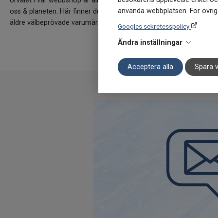
Urvalet i vår webbshop är alltid grundat i att dessa ska vara så
använda webbplatsen. För övriga
oss & planeten. Här finner du allt inom kosttillskott, hälsokost- 
äldre välbeprövade varumärken till nya uppstickare.
Googles sekretesspolicy
Ändra inställningar
Acceptera alla
Spara v