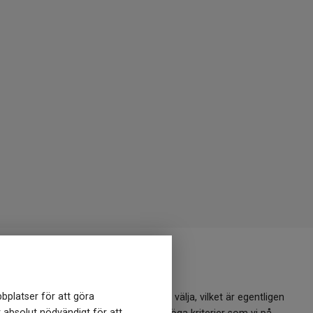
t nytt?
bplatser för att göra
ldigande att veta vilket märke man ska välja, vilket är egentligen
r absolut nödvändigt för att