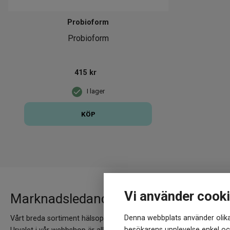
Probioform
Probioform
415
kr
I lager
KÖP
Vi använder cook
Marknadsledande varumärken hittar 
Denna webbplats använder olika
Vårt breda sortiment hälsoprodukter speglas av ett nästintill lika 
besökarens upplevelse enkel och