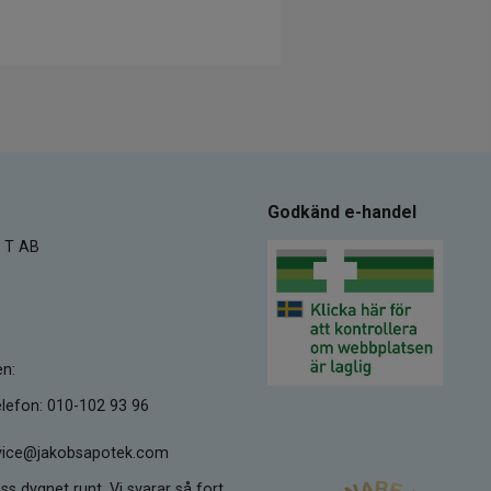
Godkänd e-handel
 T AB
en:
lefon: 010-102 93 96
ervice@jakobsapotek.com
ss dygnet runt. Vi svarar så fort