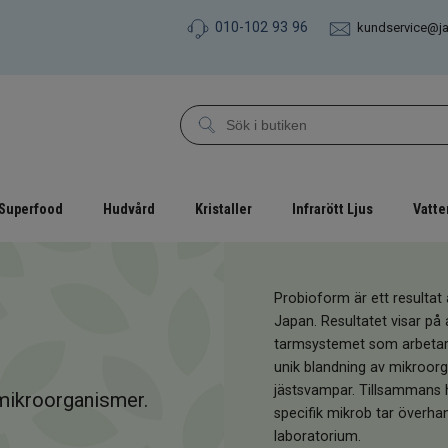
010-102 93 96
kundservice@j
Superfood
Hudvård
Kristaller
Infrarött Ljus
Vatte
Probioform är ett resultat 
Japan. Resultatet visar på 
tarmsystemet som arbetar fo
unik blandning av mikroorg
jästsvampar. Tillsammans hj
 mikroorganismer.
specifik mikrob tar överha
laboratorium.