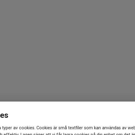
ies
du hos oss!
Vill du testa någo
 typer av cookies. Cookies är små textfiler som kan användas av web
brett utbud av varumärken.
Vi kan förstå att det blir övervä
 effektiv. Lagen säger att vi får lagra cookies på din enhet om det ä