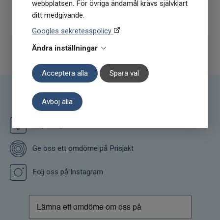
webbplatsen. För övriga ändamål krävs självklart
Prenumerera
ditt medgivande.
Googles sekretesspolicy
Ändra inställningar
Acceptera alla
Spara val
Följ oss
Avböj alla
Följ oss på Facebook
Ge oss ett omdöme på Prisjakt
Följ oss på Instagram