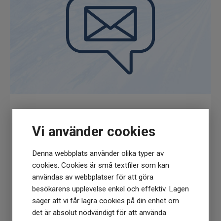
Få
10% rabatt
när du anmäler dig för vårt
Vi använder cookies
nyhetsbrev
(Du får en kod till din mejl som gäller vid 1
Denna webbplats använder olika typer av
köptillfälle på ordinarie priser)
cookies. Cookies är små textfiler som kan
användas av webbplatser för att göra
besökarens upplevelse enkel och effektiv. Lagen
säger att vi får lagra cookies på din enhet om
det är absolut nödvändigt för att använda