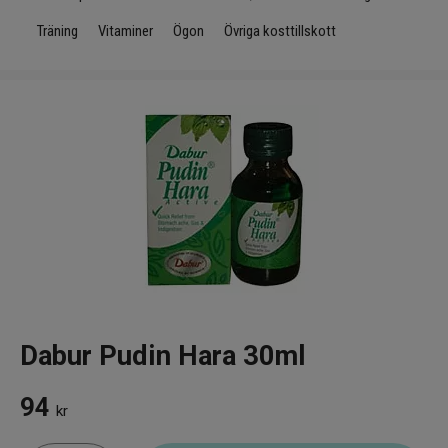
Infrarött Ljus
Träning
Vitaminer
Ögon
Övriga kosttillskott
Vattenrening & Övrigt
Transdermala plåster
Fyndlådan
Dabur Pudin Hara 30ml
94
kr