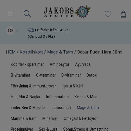
Kampanjer
Fri frakt från 349kr
SEK
(Ombud 399kr)
Nyheter
HEM
/
Kosttillskott
/
Mage & Tarm
/ Dabur Pudin Hara 30ml
Varumärken
Köp fler - spara mer
Aminosyror
Ayurveda
Kosttillskott
B-vitaminer
C-vitaminer
D-vitaminer
Detox
Förkylning & Immunförsvar
Hjärta & Kärl
Superfood
Hud, Hår & Naglar
Inflammation
Kvinna & Man
Hudvård
Leder, Ben & Muskler
Liposomalt
Mage & Tarm
Mamma & Barn
Mineraler
Omega3 & Fettsyror
Kristaller
Proteinpulver
Sex & Lust
Sömn,Stress & Utmattning