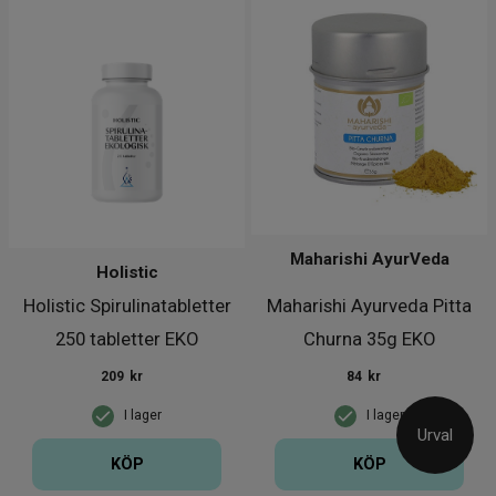
Maharishi AyurVeda
Holistic
Holistic Spirulinatabletter
Maharishi Ayurveda Pitta
250 tabletter EKO
Churna 35g EKO
209
kr
84
kr
I lager
I lager
Urval
KÖP
KÖP