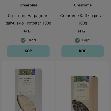
Crearome
Crearome
Crearome Harpagoört
Crearome Kattklo pulver
djävulsklo - rotbitar 100g
100g
94
kr
84
kr
I lager
I lager
KÖP
KÖP