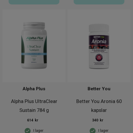
Alpha Plus
Better You
Alpha Plus UltraClear
Better You Aronia 60
Sustain 784 g
kapslar
614
kr
340
kr
I lager
I lager