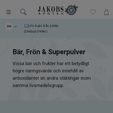
Kampanjer
Fri frakt från 349kr
SEK
(Ombud 399kr)
Nyheter
Bär, Frön & Superpulver
Varumärken
Vissa bär och frukter har ett betydligt
Kosttillskott
högre näringsvärde och innehåll av
Superfood
antioxidanter än andra släktingar inom
samma livsmedelsgrupp.
Hudvård
Kristaller