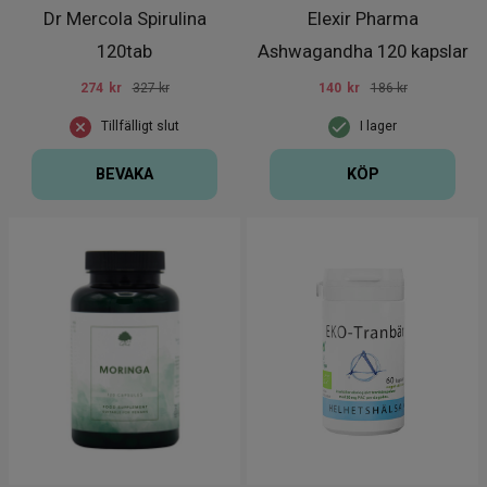
Dr Mercola Spirulina
Elexir Pharma
120tab
Ashwagandha 120 kapslar
274
kr
327 kr
140
kr
186 kr
Tillfälligt slut
I lager
BEVAKA
KÖP