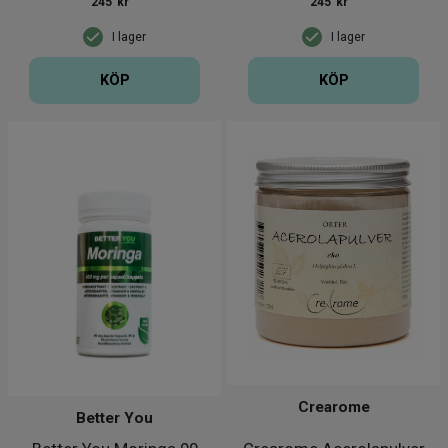
245
kr
245
kr
I lager
I lager
KÖP
KÖP
Crearome
Better You