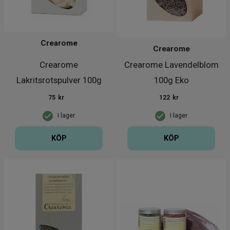
Crearome
Crearome
Crearome
Crearome Lavendelblom
Lakritsrotspulver 100g
100g Eko
75
kr
122
kr
I lager
I lager
KÖP
KÖP