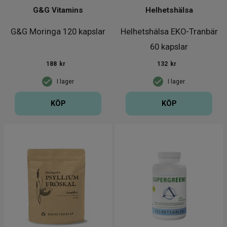
G&G Vitamins
Helhetshälsa
G&G Moringa 120 kapslar
Helhetshälsa EKO-Tranbär
60 kapslar
188
kr
132
kr
I lager
I lager
KÖP
KÖP