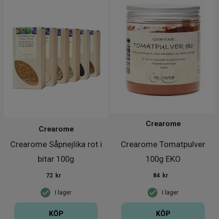
Crearome
Crearome
Crearome Såpnejlika rot i
Crearome Tomatpulver
bitar 100g
100g EKO
72
kr
84
kr
I lager
I lager
KÖP
KÖP