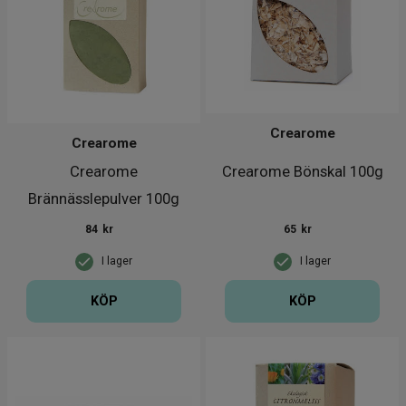
Crearome
Crearome
Crearome
Crearome Bönskal 100g
Brännässlepulver 100g
EKO
84
kr
65
kr
I lager
I lager
KÖP
KÖP