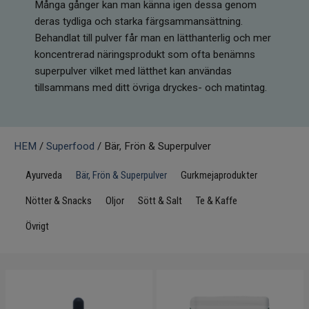
Många gånger kan man känna igen dessa genom
Infrarött Ljus
deras tydliga och starka färgsammansättning.
Behandlat till pulver får man en lätthanterlig och mer
Vattenrening & Övrigt
koncentrerad näringsprodukt som ofta benämns
superpulver vilket med lätthet kan användas
Transdermala plåster
tillsammans med ditt övriga dryckes- och matintag.
Fyndlådan
HEM
/
Superfood
/ Bär, Frön & Superpulver
Ayurveda
Bär, Frön & Superpulver
Gurkmejaprodukter
Nötter & Snacks
Oljor
Sött & Salt
Te & Kaffe
Övrigt