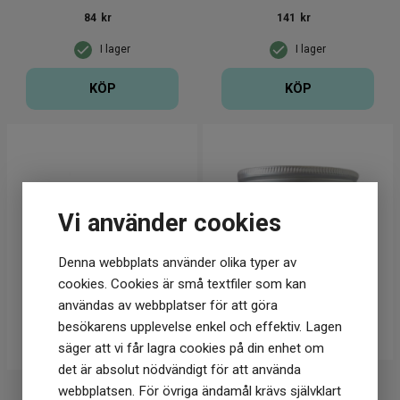
84
kr
141
kr
I lager
I lager
KÖP
KÖP
Vi använder cookies
Denna webbplats använder olika typer av
cookies. Cookies är små textfiler som kan
användas av webbplatser för att göra
besökarens upplevelse enkel och effektiv. Lagen
säger att vi får lagra cookies på din enhet om
det är absolut nödvändigt för att använda
Crearome
Crearome
webbplatsen. För övriga ändamål krävs självklart