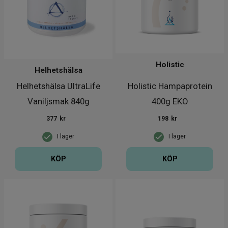
Holistic
Helhetshälsa
Helhetshälsa UltraLife
Holistic Hampaprotein
Vaniljsmak 840g
400g EKO
377
kr
198
kr
I lager
I lager
KÖP
KÖP