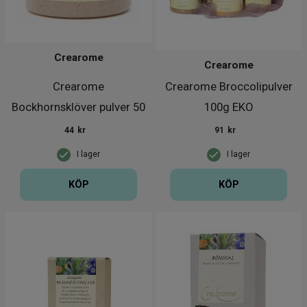
Crearome
Crearome
Crearome
Crearome Broccolipulver
Bockhornsklöver pulver 50
100g EKO
g EKO
44
kr
91
kr
I lager
I lager
KÖP
KÖP