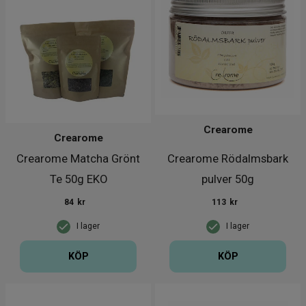
Crearome
Crearome
Crearome Matcha Grönt
Crearome Rödalmsbark
Te 50g EKO
pulver 50g
84
kr
113
kr
I lager
I lager
KÖP
KÖP