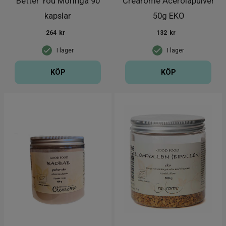
Better You Moringa 90
Crearome Acerolapulver
kapslar
50g EKO
264
kr
132
kr
I lager
I lager
KÖP
KÖP