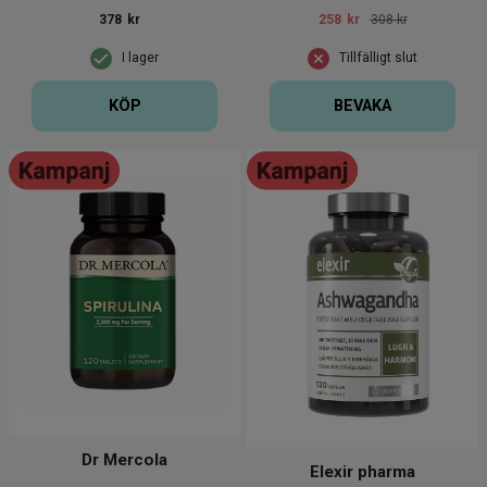
378
kr
258
kr
308 kr
I lager
Tillfälligt slut
KÖP
BEVAKA
Dr Mercola
Elexir pharma