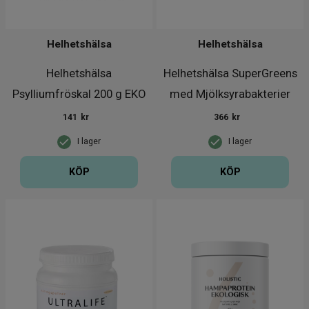
Helhetshälsa
Helhetshälsa
Helhetshälsa
Helhetshälsa SuperGreens
Psylliumfröskal 200 g EKO
med Mjölksyrabakterier
25
141
kr
366
kr
I lager
I lager
KÖP
KÖP