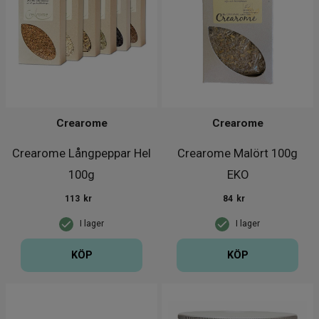
Crearome
Crearome
Crearome Långpeppar Hel
Crearome Malört 100g
100g
EKO
113
kr
84
kr
I lager
I lager
KÖP
KÖP