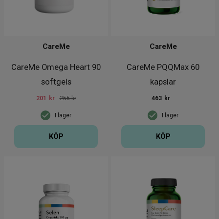
CareMe
CareMe
CareMe Omega Heart 90
CareMe PQQMax 60
softgels
kapslar
201
kr
255 kr
463
kr
I lager
I lager
KÖP
KÖP