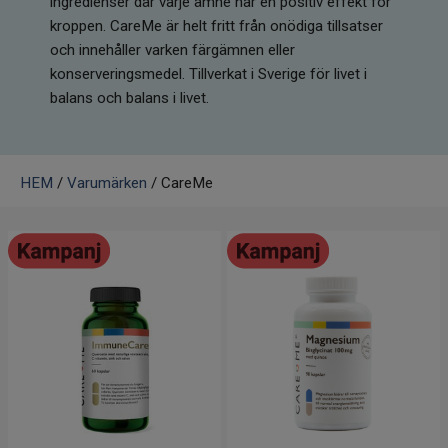
ingredienser där varje ämne har en positiv effekt för
Infrarött Ljus
kroppen. CareMe är helt fritt från onödiga tillsatser
och innehåller varken färgämnen eller
Vattenrening & Övrigt
konserveringsmedel. Tillverkat i Sverige för livet i
balans och balans i livet.
Transdermala plåster
Fyndlådan
HEM
/
Varumärken
/ CareMe