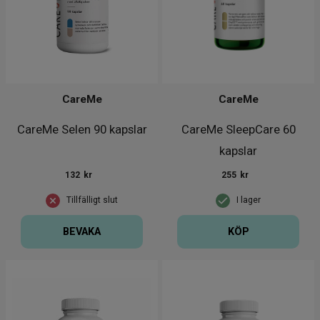
CareMe
CareMe
CareMe Selen 90 kapslar
CareMe SleepCare 60
kapslar
132
kr
255
kr
Tillfälligt slut
I lager
BEVAKA
KÖP