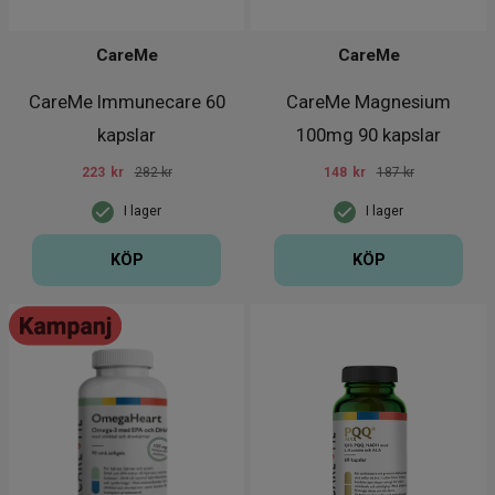
CareMe
CareMe
CareMe Immunecare 60
CareMe Magnesium
kapslar
100mg 90 kapslar
223
kr
282 kr
148
kr
187 kr
I lager
I lager
KÖP
KÖP