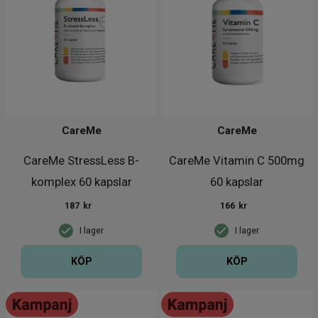
CareMe
CareMe
CareMe StressLess B-
CareMe Vitamin C 500mg
komplex 60 kapslar
60 kapslar
187
kr
166
kr
I lager
I lager
KÖP
KÖP