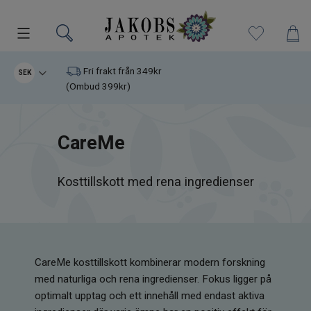
Kampanjer
Fri frakt från 349kr
SEK
(Ombud 399kr)
Nyheter
CareMe
Varumärken
Kosttillskott
Kosttillskott med rena ingredienser
Superfood
Hudvård
CareMe kosttillskott kombinerar modern forskning
med naturliga och rena ingredienser. Fokus ligger på
Kristaller
optimalt upptag och ett innehåll med endast aktiva