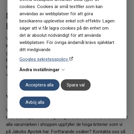
cookies. Cookies är små textfiler som kan
användas av webbplatser för att göra
Marknadsledande varumärken
besökarens upplevelse enkel och effektiv. Lagen
hittar du hos oss!
säger att vi får lagra cookies på din enhet om
det är absolut nödvändigt för att använda
Vårt breda sortiment hälsoprodukter speglas av ett nästintill
webbplatsen. För övriga ändamål krävs självklart
lika brett utbud av varumärken. Urvalet i vår webbshop är alltid
ditt medgivande.
grundat i att dessa ska vara så skonsamma som möjligt mot
Googles sekretesspolicy
både oss & planeten. Här finner du allt inom kosttillskott,
hälsokost- och skönhetsprodukter från både äldre
Ändra inställningar
välbeprövade varumärken till nya uppstickare.
Acceptera alla
Spara val
Vill du testa något nytt?
Avböj alla
Vi kan förstå att det blir överväldigande att veta vilket märke
man ska välja, vilket är egentligen bäst? Det korta svaret är att
alla varumärken i shoppen uppfyller de höga kriterier som vi
på Jakobs Apotek har. Fortfarande osäker? Kontakta oss så