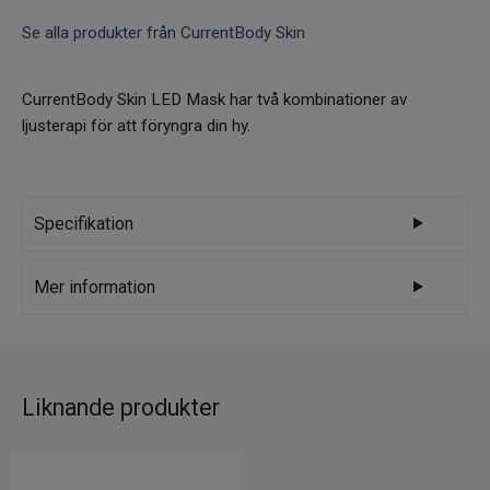
Se alla produkter från CurrentBody Skin
CurrentBody Skin LED Mask har två kombinationer av
ljusterapi för att föryngra din hy.
Specifikation
Varumärke
CurrentBody Skin
Mer information
CurrentBody Skin LED Light Therapy Face
Mask levererar den perfekta dosen av dubbel
LED-ljusterapi direkt till huden. Med en balans
Liknande produkter
mellan kliniskt bevisade röda och nära-
infraröda våglängder, ger denna ursprungliga
LED (light emitting diode) ljusterapi