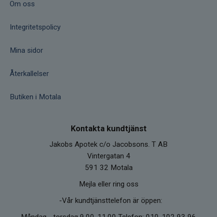
Om oss
Integritetspolicy
Mina sidor
Återkallelser
Butiken i Motala
Kontakta kundtjänst
Jakobs Apotek c/o Jacobsons. T AB
Vintergatan 4
591 32 Motala
Mejla eller ring oss
-Vår kundtjänsttelefon är öppen:
Måndag - torsdag 9.00-11.00 Telefon: 010-102 93 96