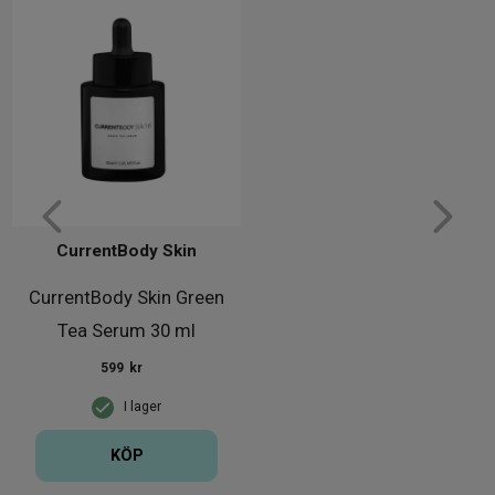
ansiktsmask lysande resultat.
Patenterad flexibel silikon, är lätt att använda
och stimulerar utan ansträngning kollagen-
och elastinproduktion, vilket ökar hälsosam
cellförnyelse. Den har tillverkats enligt
direktiven för medicinska apparater och
levererar samma kliniskt beprövade
våglängder som professionella
salongsmaskiner. Det är 100% säkert och
CurrentBody Skin
100% smärtfritt och det finns aldrig någon
risk att få för mycket exponering. Om du är
CurrentBody Skin Green
överkänslig för ljus använd medföljande
Tea Serum 30 ml
komfortglasögon för att skydda dina ögon.
599
kr
CurrentBody Skin LED Mask har två
kombinationer av ljusterapi för att föryngra
I lager
din hy. Det är den perfekta mätningen av
KÖP
infraröda och röda ljusvåglängder, som
arbetar under hudens yta för att stimulera