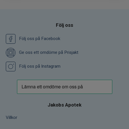
cellerna i huden - vilket leder till att ny, fräsch
hud bildas. Genom att tränga djupt in i
hudytan ökar det cirkulationen, förbättrar
blodflödet och ökar syretillförseln till hudens
Följ oss
celler.
Följ oss på Facebook
ANVÄNDNING: Steg 1: Gör ett
känslighetstest (se ytterligare information i
Ge oss ett omdöme på Prisjakt
användarmanualen). Steg 2: Rengör huden
och klappa den torr. Applicera några droppar
Följ oss på Instagram
av CurrentBody Skin Green Tea Serum. Steg
3: Fäst och justera kardborrebandet runt
huvudet. Steg 4: Slå på din enhet. Luta dig
tillbaka och slappna av under din 10-
minutersbehandling. Steg 5: Ta bort enheten
från huvudet och torka rent. Steg 6: Förvara
Jakobs Apotek
enheten säkert i den skyddande
förvaringsväskan.
Villkor