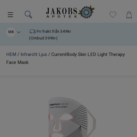
Kampanjer
Fri frakt från 349kr
SEK
(Ombud 399kr)
Nyheter
HEM
/
Infrarött Ljus
/ CurrentBody Skin LED Light Therapy
Face Mask
Varumärken
Kosttillskott
Superfood
Hudvård
Kristaller