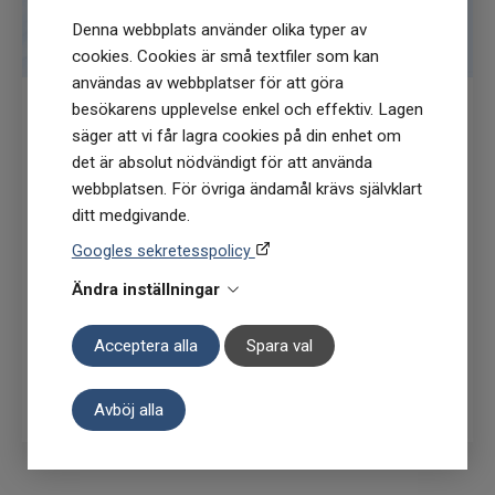
över 800 5-stjärniga recensioner.
Denna webbplats använder olika typer av
DETTA INGÅR I BOXEN: * CurrentBody Skin
cookies. Cookies är små textfiler som kan
LED Mask * USB-laddningskabel *
användas av webbplatser för att göra
Användarhandbok * Komfortglasögon *
besökarens upplevelse enkel och effektiv. Lagen
Fjärrkontroll * Justerbart kardborreband *
säger att vi får lagra cookies på din enhet om
Få
10% rabatt
när du anmäler dig för vårt
Produkten har två (2) års garantitid.
det är absolut nödvändigt för att använda
nyhetsbrev
webbplatsen. För övriga ändamål krävs självklart
VARFÖR DET FUNGERAR: När vi åldras kan
(Du får en kod till din mejl som gäller vid 1
ditt medgivande.
huden bli trött på att replikera celler och
köptillfälle på ordinarie priser)
kollagenproduktionen minskar.
Googles sekretesspolicy
Omvärldsfaktorer kan också få oss att
Ändra inställningar
åldras, t.ex. solexponering, rökning och kost.
Denna ljusterapiapparat kombinerar röda
Acceptera alla
Spara val
(633nm) och nära infraröda ljus (830nm)
våglängder. Det röda LED-ljuset reparerar din
Prenumerera
hud genom att regenerera produktionen av
Avböj alla
nya celler vilket leder till att produktionen av
nytt kollagen stimuleras. Det infraröda ljuset
fungerar genom att stimulera de "sårläkande"