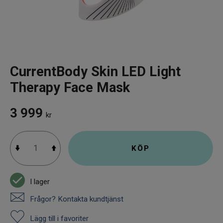
Infrarött Ljus
Vattenrening & Övrigt
Transdermala plåster
CurrentBody Skin LED Light
Fyndlådan
Therapy Face Mask
3 999
kr
KÖP
I lager
Frågor? Kontakta kundtjänst
Lägg till i favoriter