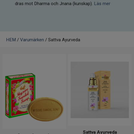
Infrarött Ljus
dras mot Dharma och Jnana (kunskap).
Läs mer
Vattenrening & Övrigt
Transdermala plåster
HEM
/
Varumärken
/ Sattva Ayurveda
Fyndlådan
Sattva Ayurveda