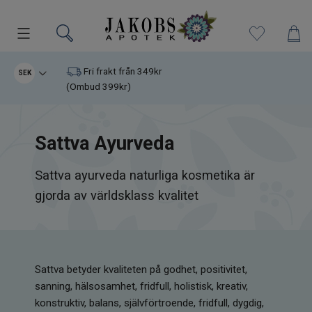
Kampanjer
Fri frakt från 349kr
SEK
(Ombud 399kr)
Nyheter
Sattva Ayurveda
Varumärken
Sattva ayurveda naturliga kosmetika är
Kosttillskott
gjorda av världsklass kvalitet
Superfood
Hudvård
Sattva betyder kvaliteten på godhet, positivitet,
Kristaller
sanning, hälsosamhet, fridfull, holistisk, kreativ,
konstruktiv, balans, självförtroende, fridfull, dygdig,