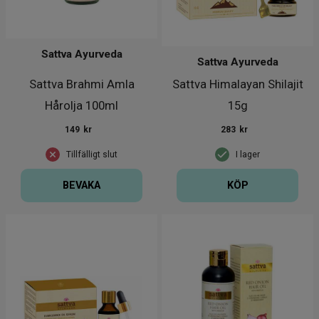
Sattva Ayurveda
Sattva Ayurveda
Sattva Brahmi Amla
Sattva Himalayan Shilajit
Hårolja 100ml
15g
149
kr
283
kr
Tillfälligt slut
I lager
BEVAKA
KÖP