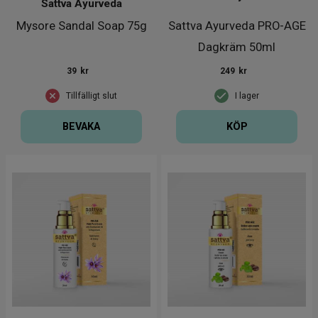
Sattva Ayurveda
Mysore Sandal Soap 75g
Sattva Ayurveda PRO-AGE
Dagkräm 50ml
39
kr
249
kr
Tillfälligt slut
I lager
BEVAKA
KÖP