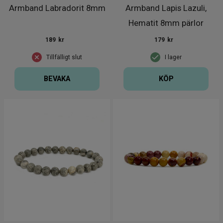
Armband Labradorit 8mm
Armband Lapis Lazuli,
Hematit 8mm pärlor
'Större H
189
kr
179
kr
Tillfälligt slut
I lager
BEVAKA
KÖP