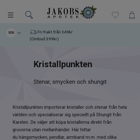
Kampanjer
Fri frakt från 349kr
SEK
(Ombud 399kr)
Nyheter
Kristallpunkten
Varumärken
Kosttillskott
Stenar, smycken och shungit
Superfood
Kristallpunkten importerar kristaller och stenar från hela
Hudvård
världen och specialiserar sig speciellt på Shungit från
Karelen. De väljer att köpa kristallerna direkt från
Kristaller
gruvorna utan mellanhänder. Här hittar
du hängsmycken, pendlar, armband m.m. med olika