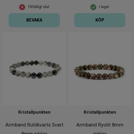
Tillfälligt slut
I lager
BEVAKA
KÖP
Kristallpunkten
Kristallpunkten
Armband Rutilkvarts Svart
Armband Ryolit 8mm
8mm pärlor
pärlor