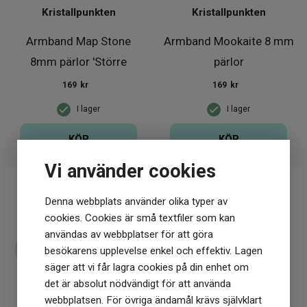
Kristallpunkten
Kristallpunkten
Armband Map Stone
Armband Mookaite 8 mm
8mm pärlor 'Större
pärlor
Handled'
169
kr
169
kr
I lager
I lager
KÖP
KÖP
Vi använder cookies
Denna webbplats använder olika typer av
cookies. Cookies är små textfiler som kan
användas av webbplatser för att göra
besökarens upplevelse enkel och effektiv. Lagen
säger att vi får lagra cookies på din enhet om
det är absolut nödvändigt för att använda
webbplatsen. För övriga ändamål krävs självklart