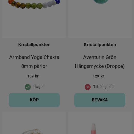
Kristallpunkten
Kristallpunkten
Armband Yoga Chakra
Aventurin Grön
8mm pärlor
Hängsmycke (Droppe)
med snöre
169
kr
129
kr
I lager
Tillfälligt slut
KÖP
BEVAKA