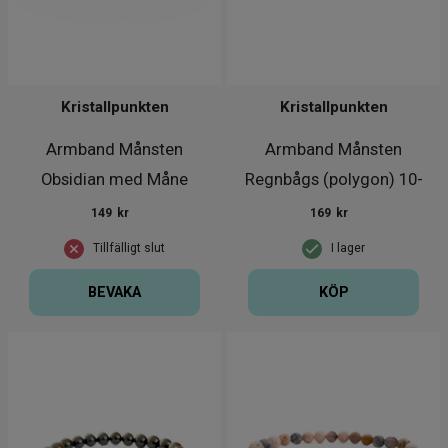
Kristallpunkten
Kristallpunkten
Armband Månsten
Armband Månsten
Obsidian med Måne
Regnbågs (polygon) 10-
14mm
149
kr
169
kr
Tillfälligt slut
I lager
BEVAKA
KÖP