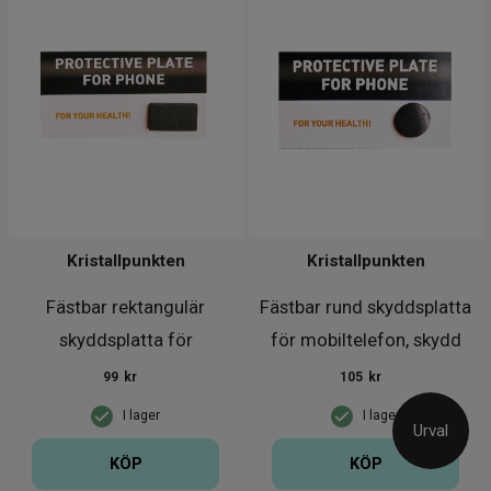
Kristallpunkten
Kristallpunkten
Fästbar rektangulär
Fästbar rund skyddsplatta
skyddsplatta för
för mobiltelefon, skydd
mobiltelefon,
99
kr
105
kr
I lager
I lager
Urval
KÖP
KÖP