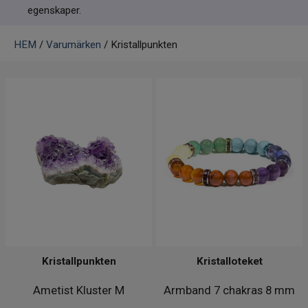
Infrarött Ljus
egenskaper.
Vattenrening & Övrigt
HEM
/
Varumärken
/ Kristallpunkten
Transdermala plåster
Fyndlådan
Kristallpunkten
Kristalloteket
Ametist Kluster M
Armband 7 chakras 8 mm