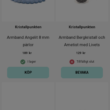
Kristallpunkten
Kristallpunkten
Armband Angelit 8 mm
Armband Bergkristall och
pärlor
Ametist med Livets
Blomma
189
kr
129
kr
I lager
Tillfälligt slut
KÖP
BEVAKA