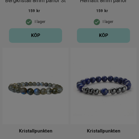
Bergkristall 8mm pärlor St
Hematit 8mm pärlor
Större hand
159
kr
159
kr
I lager
I lager
KÖP
KÖP
Kristallpunkten
Kristallpunkten