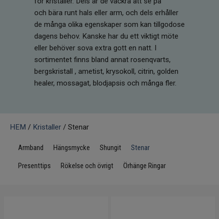
för kristaller. Dels är de vackra att se på
Infrarött Ljus
och bära runt hals eller arm, och dels erhåller
de många olika egenskaper som kan tillgodose
Vattenrening & Övrigt
dagens behov. Kanske har du ett viktigt möte
eller behöver sova extra gott en natt. I
Transdermala plåster
sortimentet finns bland annat rosenqvarts,
bergskristall , ametist, krysokoll, citrin, golden
Fyndlådan
healer, mossagat, blodjapsis och många fler.
HEM
/
Kristaller
/ Stenar
Armband
Hängsmycke
Shungit
Stenar
Presenttips
Rökelse och övrigt
Örhänge Ringar