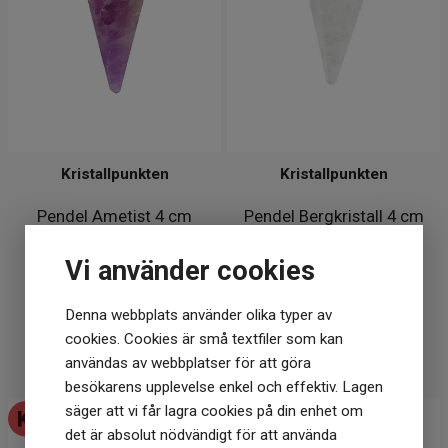
Kristallpunkten
Kristallpunkten
Pendel Ametist 4 cm
Pendel Bergkristall 4 cm
Vi använder cookies
104
kr
149 kr
129
kr
Denna webbplats använder olika typer av
I lager
Tillfälligt slut
cookies. Cookies är små textfiler som kan
KÖP
BEVAKA
användas av webbplatser för att göra
besökarens upplevelse enkel och effektiv. Lagen
säger att vi får lagra cookies på din enhet om
det är absolut nödvändigt för att använda