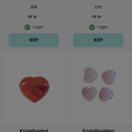
AA
cm
99
kr
99
kr
I lager
I lager
KÖP
KÖP
Kristalloteket
Kristallpunkten