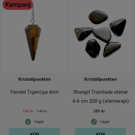
Kristallpunkten
Kristallpunkten
Pendel Tigeröga 4cm
Shungit Trumlade stenar
4-6 cm 200 g (stenterapi)
104
kr
149 kr
255
kr
I lager
I lager
KÖP
KÖP