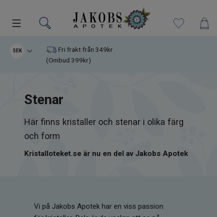
Kampanjer
Fri frakt från 349kr
SEK
(Ombud 399kr)
Nyheter
Stenar
Varumärken
Här finns kristaller och stenar i olika färg
Kosttillskott
och form
Superfood
Kristalloteket.se är nu en del av Jakobs Apotek
Hudvård
Kristaller
Vi på Jakobs Apotek har en viss passion