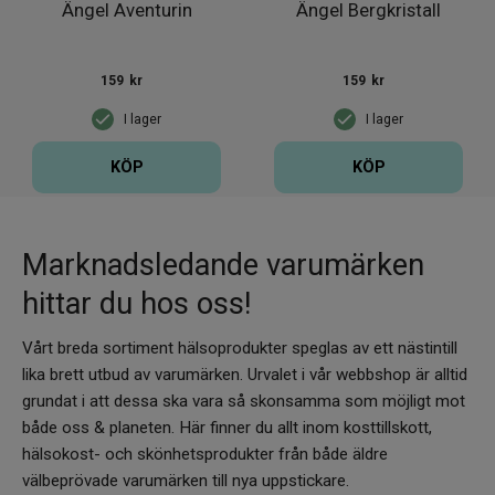
Ängel Aventurin
Ängel Bergkristall
159
kr
159
kr
I lager
I lager
KÖP
KÖP
Marknadsledande varumärken
hittar du hos oss!
Vårt breda sortiment hälsoprodukter speglas av ett nästintill
lika brett utbud av varumärken. Urvalet i vår webbshop är alltid
grundat i att dessa ska vara så skonsamma som möjligt mot
både oss & planeten. Här finner du allt inom kosttillskott,
hälsokost- och skönhetsprodukter från både äldre
välbeprövade varumärken till nya uppstickare.