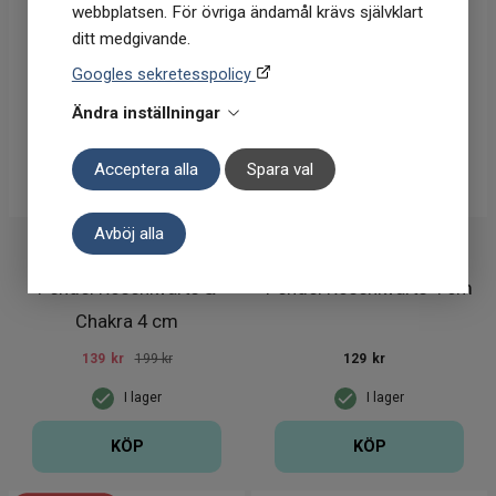
webbplatsen. För övriga ändamål krävs självklart
ditt medgivande.
Googles sekretesspolicy
Ändra inställningar
Acceptera alla
Spara val
Avböj alla
Kristalloteket
Kristallpunkten
Pendel Rosenkvarts &
Pendel Rosenkvarts 4 cm
Chakra 4 cm
139
kr
199 kr
129
kr
I lager
I lager
KÖP
KÖP