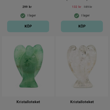
299
kr
132
kr
189 kr
I lager
I lager
KÖP
KÖP
Kristalloteket
Kristalloteket