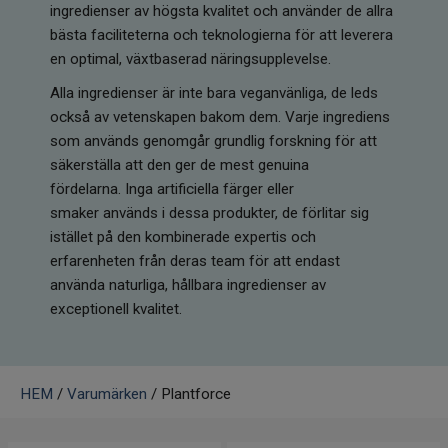
ingredienser av högsta kvalitet och använder de allra
Infrarött Ljus
bästa faciliteterna och teknologierna för att leverera
en optimal, växtbaserad näringsupplevelse.
Vattenrening & Övrigt
Alla ingredienser är inte bara veganvänliga, de leds
Transdermala plåster
också av vetenskapen bakom dem. Varje ingrediens
som används genomgår grundlig forskning för att
Fyndlådan
säkerställa att den ger de mest genuina
fördelarna. Inga artificiella färger eller
smaker används i dessa produkter, de förlitar sig
istället på den kombinerade expertis och
erfarenheten från deras team för att endast
använda naturliga, hållbara ingredienser av
exceptionell kvalitet.
HEM
/
Varumärken
/ Plantforce