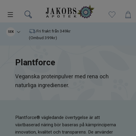
Kampanjer
Fri frakt från 349kr
SEK
(Ombud 399kr)
Nyheter
Plantforce
Varumärken
Veganska proteinpulver med rena och
Kosttillskott
naturliga ingredienser.
Superfood
Hudvård
Plantforce® vägledande övertygelse är att
Kristaller
växtbaserad näring bör baseras på kärnprinciperna
innovation, kvalitet och transparens. De använder