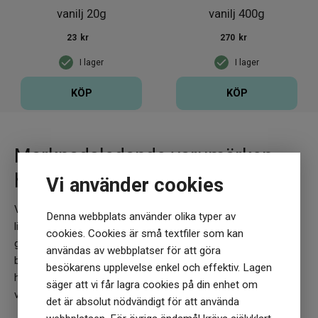
vanilj 20g
vanilj 400g
23
kr
270
kr
I lager
I lager
KÖP
KÖP
Marknadsledande varumärken
hittar du hos oss!
Vi använder cookies
Vårt breda sortiment hälsoprodukter speglas av ett nästintill
Denna webbplats använder olika typer av
lika brett utbud av varumärken. Urvalet i vår webbshop är alltid
cookies. Cookies är små textfiler som kan
grundat i att dessa ska vara så skonsamma som möjligt mot
användas av webbplatser för att göra
både oss & planeten. Här finner du allt inom kosttillskott,
besökarens upplevelse enkel och effektiv. Lagen
hälsokost- och skönhetsprodukter från både äldre
säger att vi får lagra cookies på din enhet om
välbeprövade varumärken till nya uppstickare.
det är absolut nödvändigt för att använda