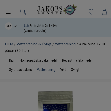
Kampanjer
Fri frakt från 349kr
SEK
(Ombud 399kr)
Nyheter
HEM
/
Vattenrening & Övrigt
/
Vattenrening
/ Alka-Mine 1x30
påsar (30 liter)
Varumärken
Djur
Homeopatiska Läkemedel
Receptfria läkemedel
Kosttillskott
Syra-bas balans
Vattenrening
Vikt
Övrigt
Superfood
Hudvård
Kristaller