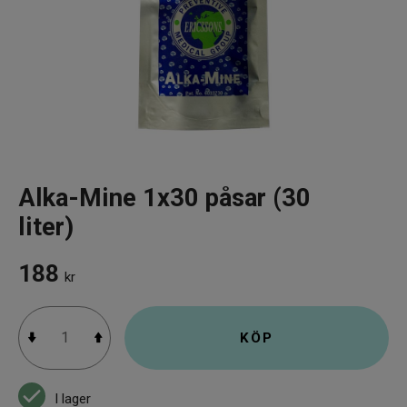
Infrarött Ljus
Vattenrening & Övrigt
Transdermala plåster
Fyndlådan
Alka-Mine 1x30 påsar (30
liter)
188
kr
KÖP
I lager