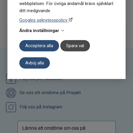
webbplatsen. För övriga ändamål krävs självklart
Prenumerera
ditt medgivande.
Googles sekretesspolicy
Ändra inställningar
Acceptera alla
Spara val
Avböj alla
Följ oss
Följ oss på Facebook
Ge oss ett omdöme på Prisjakt
Följ oss på Instagram