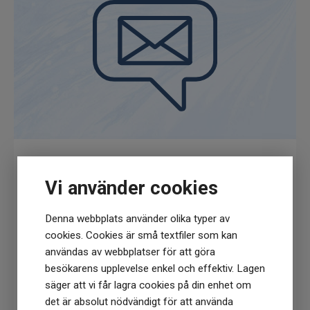
Få
10% rabatt
när du anmäler dig för vårt
Vi använder cookies
nyhetsbrev
(Du får en kod till din mejl som gäller vid 1
Denna webbplats använder olika typer av
köptillfälle på ordinarie priser)
cookies. Cookies är små textfiler som kan
användas av webbplatser för att göra
besökarens upplevelse enkel och effektiv. Lagen
säger att vi får lagra cookies på din enhet om
det är absolut nödvändigt för att använda