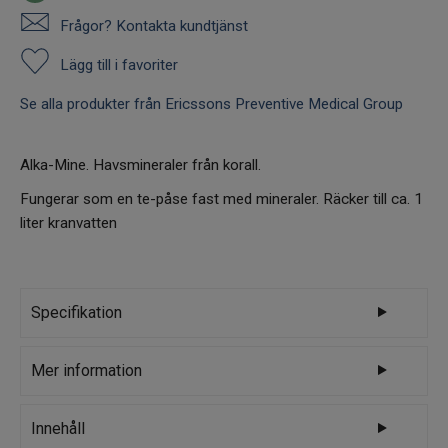
Frågor? Kontakta kundtjänst
Lägg till i favoriter
Se alla produkter från Ericssons Preventive Medical Group
Alka-Mine. Havsmineraler från korall.
Fungerar som en te-påse fast med mineraler. Räcker till ca. 1
liter kranvatten
Specifikation
Ericssons Preventive Medical
Mer information
Varumärke
Group
Alka-Mine är naturliga mineraler från vårt
Innehåll
eget ursprung, havet. Alka-Mine bygger på en