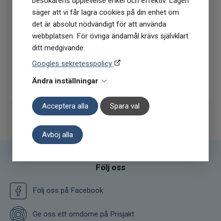
besökarens upplevelse enkel och effektiv. Lagen
köptillfälle på ordinarie priser)
säger att vi får lagra cookies på din enhet om
det är absolut nödvändigt för att använda
webbplatsen. För övriga ändamål krävs självklart
ditt medgivande.
Googles sekretesspolicy
Prenumerera
Ändra inställningar
Acceptera alla
Spara val
Avböj alla
Följ oss
Följ oss på Facebook
Ge oss ett omdöme på Prisjakt