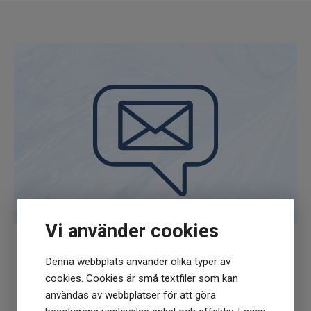
Vi använder cookies
Denna webbplats använder olika typer av
Få
10% rabatt
när du anmäler dig för vårt
cookies. Cookies är små textfiler som kan
nyhetsbrev
användas av webbplatser för att göra
(Du får en kod till din mejl som gäller vid 1