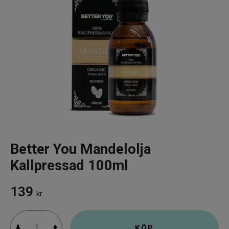
Infrarött Ljus
Vattenrening & Övrigt
Transdermala plåster
Fyndlådan
Better You Mandelolja
Kallpressad 100ml
139
kr
KÖP