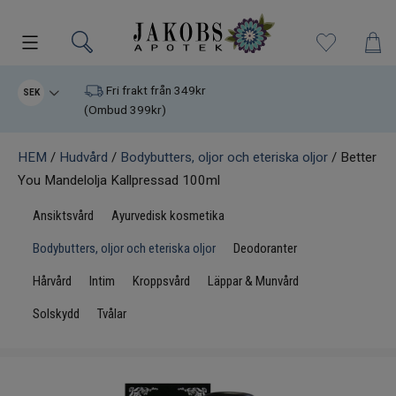
Kampanjer
Fri frakt från 349kr
SEK
(Ombud 399kr)
Nyheter
HEM
/
Hudvård
/
Bodybutters, oljor och eteriska oljor
/ Better
You Mandelolja Kallpressad 100ml
Varumärken
Ansiktsvård
Ayurvedisk kosmetika
Kosttillskott
Bodybutters, oljor och eteriska oljor
Deodoranter
Superfood
Hårvård
Intim
Kroppsvård
Läppar & Munvård
Solskydd
Tvålar
Hudvård
Kristaller