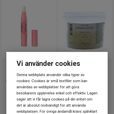
Vi använder cookies
Kristallpunkten
Crearome
Collagen More
Crearome Sheasmör
Denna webbplats använder olika typer av
cookies. Cookies är små textfiler som kan
Volumizing Lipgloss 3ml
100g
användas av webbplatser för att göra
225
kr
79
kr
besökarens upplevelse enkel och effektiv. Lagen
säger att vi får lagra cookies på din enhet om
I lager
I lager
det är absolut nödvändigt för att använda
KÖP
KÖP
webbplatsen. För övriga ändamål krävs självklart