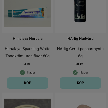
Himalaya Herbals
HÄrlig Hudvård
Himalaya Sparkling White
HÄrlig Cerat pepparmynta
Tandkräm utan fluor 80g
6g
54
kr
98
kr
I lager
I lager
KÖP
KÖP