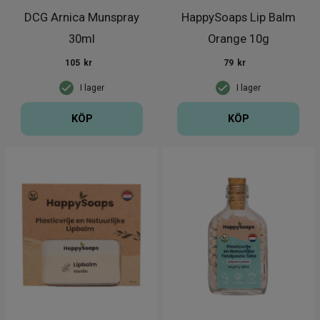
DCG Arnica Munspray
HappySoaps Lip Balm
30ml
Orange 10g
105
kr
79
kr
I lager
I lager
KÖP
KÖP