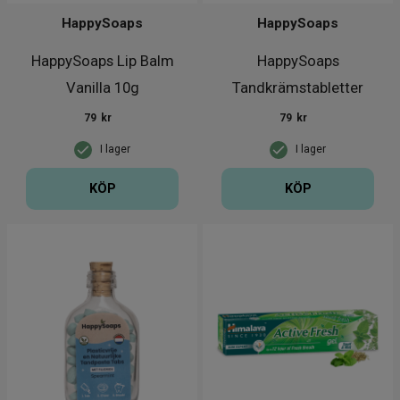
HappySoaps
HappySoaps
HappySoaps Lip Balm
HappySoaps
Vanilla 10g
Tandkrämstabletter
Mighty Mint 62 st
79
kr
79
kr
I lager
I lager
KÖP
KÖP