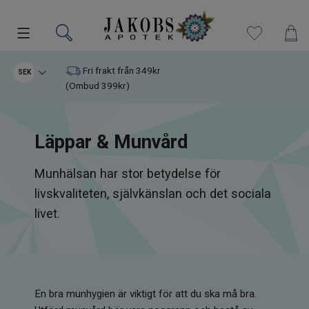
Kampanjer
Fri frakt från 349kr
SEK
(Ombud 399kr)
Nyheter
Läppar & Munvård
Varumärken
Munhälsan har stor betydelse för
Kosttillskott
livskvaliteten, självkänslan och det sociala
Superfood
livet.
Hudvård
Kristaller
En bra munhygien är viktigt för att du ska må bra.