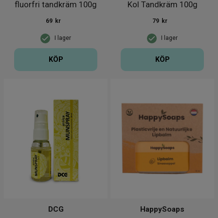
fluorfri tandkräm 100g
Kol Tandkräm 100g
69
kr
79
kr
I lager
I lager
KÖP
KÖP
DCG
HappySoaps