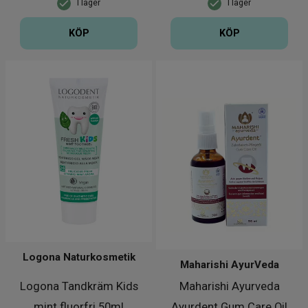
I lager
I lager
KÖP
KÖP
Logona Naturkosmetik
Maharishi AyurVeda
Logona Tandkräm Kids
Maharishi Ayurveda
mint fluorfri 50ml
Ayurdent Gum Care Oil