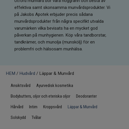
Utförd munvård bör vara noggrann och bestå av
Infrarött Ljus
effektiva samt skonsamma munvårdsprodukter. Vi
på Jakobs Apotek erbjuder precis sådana
Vattenrening & Övrigt
munvårdsprodukter från några specifikt utvalda
varumärken vilka bevisats ha en mycket god
Transdermala plåster
påverkan på munhygienen. Köp våra tandborstar,
tandkrämer, och munolja (munskölj) för en
Fyndlådan
problemfri och hälsosam munhälsa.
HEM
/
Hudvård
/ Läppar & Munvård
Ansiktsvård
Ayurvedisk kosmetika
Bodybutters, oljor och eteriska oljor
Deodoranter
Hårvård
Intim
Kroppsvård
Läppar & Munvård
Solskydd
Tvålar