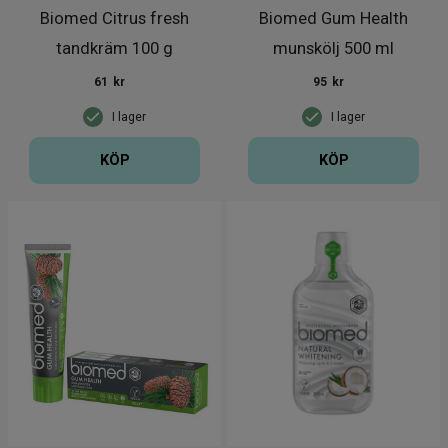
Biomed Citrus fresh
Biomed Gum Health
tandkräm 100 g
munskölj 500 ml
61
kr
95
kr
I lager
I lager
KÖP
KÖP