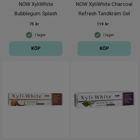
NOW XyliWhite
NOW XyliWhite Charcoal
Bubblegum Splash
Refresh Tandkräm Gel
Tandkräm Gel för ba
181g
75
kr
119
kr
I lager
I lager
KÖP
KÖP