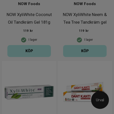
NOW Foods
NOW Foods
NOW XyliWhite Coconut
NOW XyliWhite Neem &
Oil Tandkräm Gel 181g
Tea Tree Tandkräm gel
181g
119
kr
119
kr
I lager
I lager
KÖP
KÖP
Urval