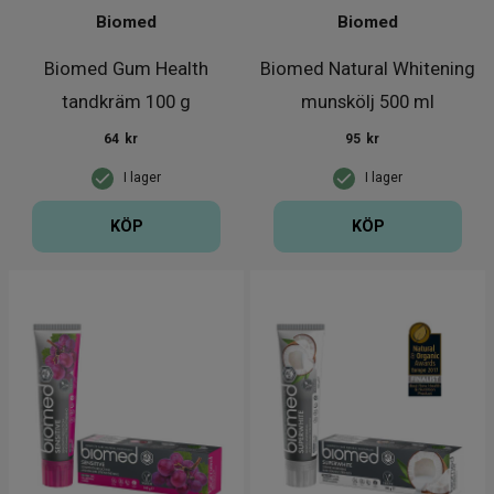
Biomed
Biomed
Biomed Gum Health
Biomed Natural Whitening
tandkräm 100 g
munskölj 500 ml
64
kr
95
kr
I lager
I lager
KÖP
KÖP