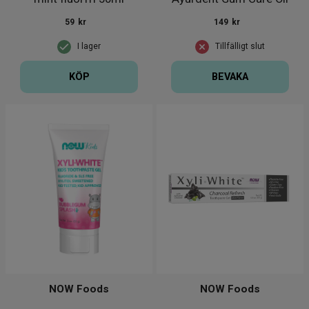
50ml
59
kr
149
kr
I lager
Tillfälligt slut
KÖP
BEVAKA
NOW Foods
NOW Foods