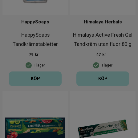
HappySoaps
Himalaya Herbals
HappySoaps
Himalaya Active Fresh Gel
Tandkrämstabletter
Tandkräm utan fluor 80 g
Spearmint 62 st
79
kr
47
kr
I lager
I lager
KÖP
KÖP