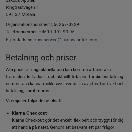
Jakobs Apotek
Ringtrastvägen 1
Vattenrening & Övrigt
591 37 Motala
Organisationsnummer: 556257-0829
Transdermala plåster
Telefonnummer:
+4610-102 93 96
E-postadress:
kundservice@jakobsapotek.com
Fyndlådan
Betalning och priser
Alla priser är dagsaktuella och kan komma att ändras i
framtiden. Individuellt och aktuellt totalpris för din beställning
summeras i kassan, inklusive eventuella avgifter för frakt och
betalning, samt moms.
Vi erbjuder följande betalsätt:
Klarna Checkout
Klarna Checkout gör det enkelt, flexibelt och tryggt för dig
att handla på nätet. Genom att besvara ett par frågor