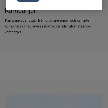
Kampanjer
Kampanjkoder utgår från ordinarie priser och kan inte
kombineras med andra rabattkoder eller utomstående
kampanjer.