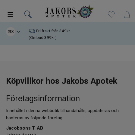
Kampanjer
Fri frakt från 349kr
SEK
(Ombud 399kr)
Nyheter
Varumärken
Kosttillskott
Köpvillkor hos Jakobs Apotek
Superfood
Företagsinformation
Hudvård
Innehållet i denna webbutik tillhandahålls, uppdateras och
Kristaller
hanteras av följande företag:
Jacobsons T. AB
Infrarött Ljus