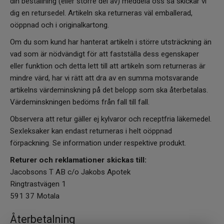
din beställning (eller större del av) meddela oss så skickar vi
dig en retursedel. Artikeln ska returneras väl emballerad,
oöppnad och i originalkartong.
Om du som kund har hanterat artikeln i större utsträckning än
vad som är nödvändigt för att fastställa dess egenskaper
eller funktion och detta lett till att artikeln som returneras är
mindre värd, har vi rätt att dra av en summa motsvarande
artikelns värdeminskning på det belopp som ska återbetalas.
Värdeminskningen bedöms från fall till fall.
Observera att retur gäller ej kylvaror och receptfria läkemedel.
Sexleksaker kan endast returneras i helt oöppnad
förpackning. Se information under respektive produkt.
Returer och reklamationer skickas till:
Jacobsons T AB c/o Jakobs Apotek
Ringtrastvägen 1
591 37 Motala
Återbetalning