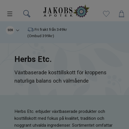
Kampanjer
Fri frakt från 349kr
SEK
(Ombud 399kr)
Nyheter
Herbs Etc.
Varumärken
Växtbaserade kosttillskott för kroppens
Kosttillskott
naturliga balans och välmående
Superfood
Hudvård
Herbs Etc. erbjuder växtbaserade produkter och
Kristaller
kosttillskott med fokus på kvalitet, tradition och
noggrant utvalda ingredienser. Sortimentet omfattar