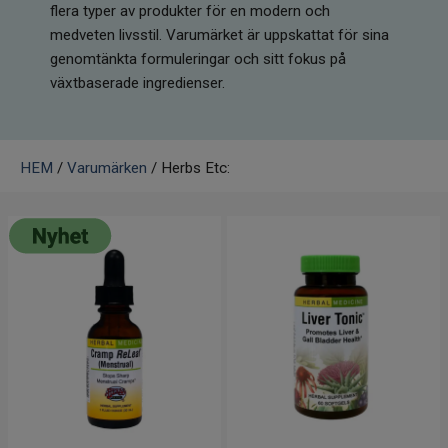
flera typer av produkter för en modern och
Infrarött Ljus
medveten livsstil. Varumärket är uppskattat för sina
genomtänkta formuleringar och sitt fokus på
Vattenrening & Övrigt
växtbaserade ingredienser.
Transdermala plåster
Fyndlådan
HEM
/
Varumärken
/ Herbs Etc: