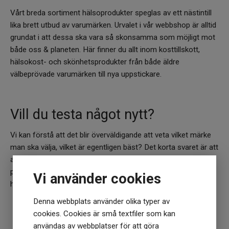
Vårt breda sortiment hälsoprodukter speglas av ett nästintill
lika brett utbud av varumärken. Urvalet i vår webbshop är alltid
grundat i att dessa ska vara så skonsamma som möjligt mot
både oss & planeten. Här finner du allt inom kosttillskott,
hälsokost- och skönhetsprodukter från både äldre
välbeprövade varumärken till nya uppstickare.
Vill du testa något nytt?
Vi kan förstå att det blir överväldigande att veta vilket märke
man ska välja, vilket är egentligen bäst? Det korta svaret är att
alla varumärken i shoppen uppfyller de höga kriterier som vi
på Jakobs Apotek har. Fortfarande osäker? Kontakta oss så
Vi använder cookies
hjälper vi dig!
Denna webbplats använder olika typer av
Kontakta vår kundtjänst
cookies. Cookies är små textfiler som kan
användas av webbplatser för att göra