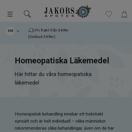
Kampanjer
Fri frakt från 349kr
SEK
(Ombud 399kr)
Nyheter
Homeopatiska Läkemedel
Varumärken
Här hittar du våra homeopatiska
Kosttillskott
läkemedel
Superfood
Hudvård
Homeopatisk behandling innebär ett holistiskt
Kristaller
synsätt och är helt individuell – olika människor
rekommenderas olika behandlingar, även om de har