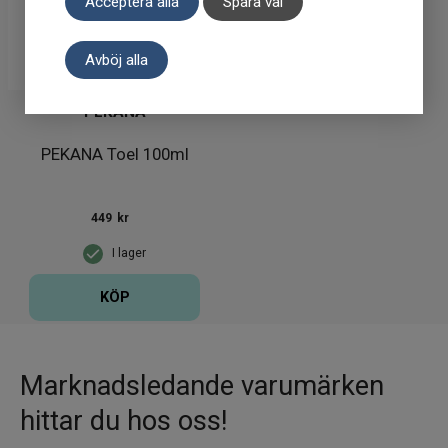
Acceptera alla
Spara val
Avböj alla
PEKANA
PEKANA Toel 100ml
449
kr
I lager
KÖP
Marknadsledande varumärken
hittar du hos oss!