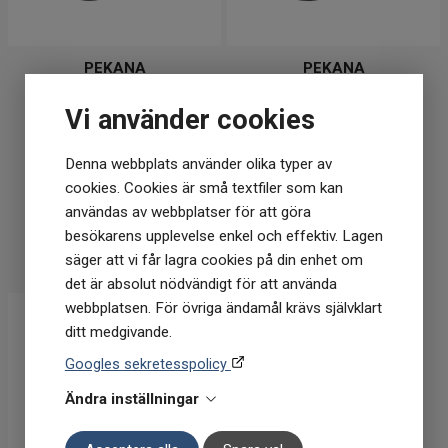
PEKANA
PEKANA
PEKANA Ricura 50ml
PEKANA Septo 50ml
Vi använder cookies
Denna webbplats använder olika typer av
269
kr
269
kr
cookies. Cookies är små textfiler som kan
Tillfälligt slut
I lager
användas av webbplatser för att göra
besökarens upplevelse enkel och effektiv. Lagen
BEVAKA
KÖP
säger att vi får lagra cookies på din enhet om
det är absolut nödvändigt för att använda
webbplatsen. För övriga ändamål krävs självklart
ditt medgivande.
Googles sekretesspolicy
Ändra inställningar