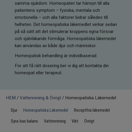
samma sjukdom. Homeopaten tar hänsyn till alla
Infrarött Ljus
patientens symptom – fysiska, mentala och
emotionella – och alla faktorer bidrar således till
Vattenrening & Övrigt
helheten. Det homeopatiska läkemedlet verkar sedan
på så sätt att det stimulerar kroppens egna försvar
Transdermala plåster
och självläkande förmåga. Homeopatiska läkemedel
kan användas av både djur och människor.
Fyndlådan
Homeopatisk behandling är individbaserad.
För att få rätt dosering ber vi dig att kontakta din
homeopat eller terapeut.
HEM
/
Vattenrening & Övrigt
/ Homeopatiska Läkemedel
Djur
Homeopatiska Läkemedel
Receptfria läkemedel
Syra-bas balans
Vattenrening
Vikt
Övrigt