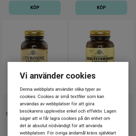
KÖP
KÖP
Vi använder cookies
Denna webbplats använder olika typer av
cookies. Cookies är små textfiler som kan
Solgar
Solgar
användas av webbplatser för att göra
besökarens upplevelse enkel och effektiv. Lagen
Solgar L-Tyrosine 500 mg
Solgar Lakritsrot Extrakt
säger att vi får lagra cookies på din enhet om
50 kapslar
60 kapslar
det är absolut nödvändigt för att använda
webbplatsen. För övriga ändamål krävs självklart
177
kr
207
kr