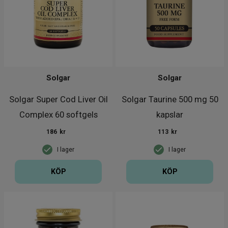
Solgar
Solgar
Solgar Super Cod Liver Oil
Solgar Taurine 500 mg 50
Complex 60 softgels
kapslar
186
kr
113
kr
I lager
I lager
KÖP
KÖP