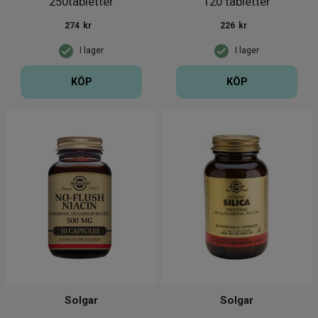
250tabletter
120 tabletter
274
kr
226
kr
I lager
I lager
KÖP
KÖP
Solgar
Solgar