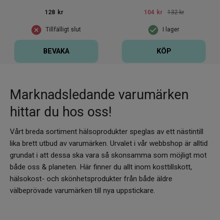
128
kr
104
kr
132 kr
Tillfälligt slut
I lager
BEVAKA
KÖP
Marknadsledande varumärken
hittar du hos oss!
Vårt breda sortiment hälsoprodukter speglas av ett nästintill
lika brett utbud av varumärken. Urvalet i vår webbshop är alltid
grundat i att dessa ska vara så skonsamma som möjligt mot
både oss & planeten. Här finner du allt inom kosttillskott,
hälsokost- och skönhetsprodukter från både äldre
välbeprövade varumärken till nya uppstickare.