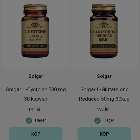
Solgar
Solgar
Solgar L-Cysteine 500 mg
Solgar L-Glutathione
30 kapslar
Reduced 50mg 30kap
141
kr
150
kr
I lager
I lager
KÖP
KÖP