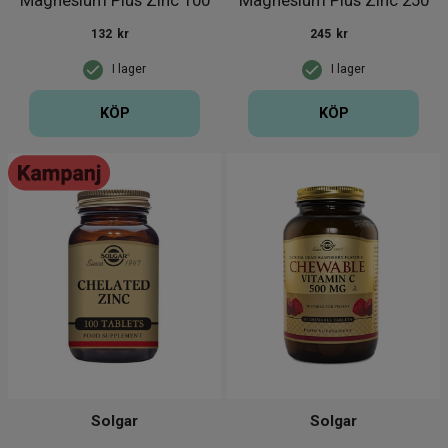
Magnesium Plus Zinc 100
Magnesium Plus Zinc 250
tabletter
tabletter
132
kr
245
kr
I lager
I lager
KÖP
KÖP
Solgar
Solgar