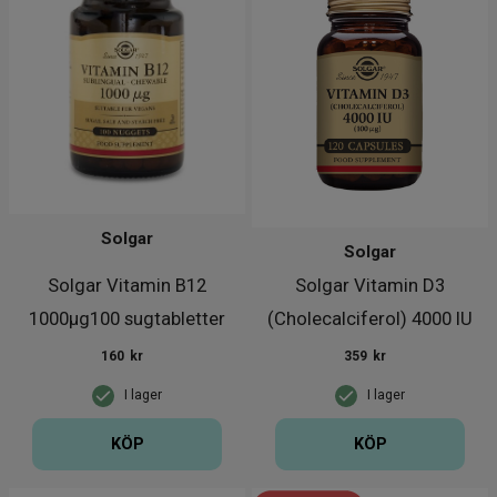
Solgar
Solgar
Solgar Vitamin B12
Solgar Vitamin D3
1000µg100 sugtabletter
(Cholecalciferol) 4000 IU
(100 µ
160
kr
359
kr
I lager
I lager
KÖP
KÖP