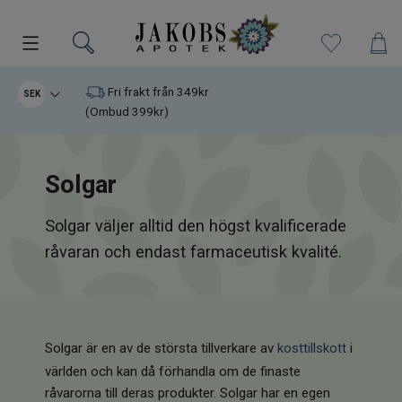
Kampanjer
Fri frakt från 349kr
SEK
(Ombud 399kr)
Nyheter
Solgar
Varumärken
Solgar väljer alltid den högst kvalificerade
Kosttillskott
råvaran och endast farmaceutisk kvalité.
Superfood
Hudvård
Solgar är en av de största tillverkare av
kosttillskott
i
Kristaller
världen och kan då förhandla om de finaste
råvarorna till deras produkter. Solgar har en egen