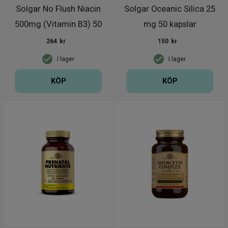
Solgar No Flush Niacin
Solgar Oceanic Silica 25
500mg (Vitamin B3) 50
mg 50 kapslar
kapsl
264
kr
150
kr
I lager
I lager
KÖP
KÖP