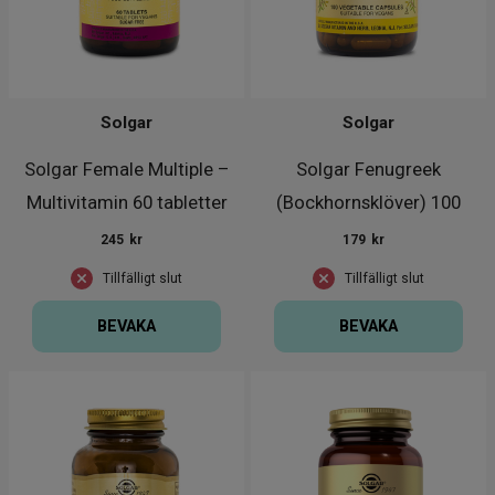
Solgar
Solgar
Solgar Female Multiple –
Solgar Fenugreek
Multivitamin 60 tabletter
(Bockhornsklöver) 100
kapslar
245
kr
179
kr
Tillfälligt slut
Tillfälligt slut
BEVAKA
BEVAKA