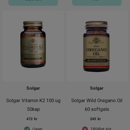
Solgar
Solgar
Solgar Vitamin K2 100 ug
Solgar Wild Oregano Oil
50kap
60 softgels
472
kr
245
kr
I lager
Tillfälligt slut