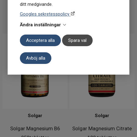
ditt medgivande.
I lager
I lager
Googles sekretesspolicy
KÖP
KÖP
Ändra inställningar
Acceptera alla
Spara val
Avböj alla
Solgar
Solgar
Solgar Magnesium B6
Solgar Magnesium Citrate