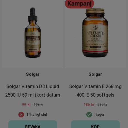
Solgar
Solgar
Solgar Vitamin D3 Liquid
Solgar Vitamin E 268 mg
2500 IU 59 ml (kort datum
400 IE 50 softgels
99
kr
198 kr
186
kr
236 kr
Tillfälligt slut
I lager
BEVAKA
KÖP