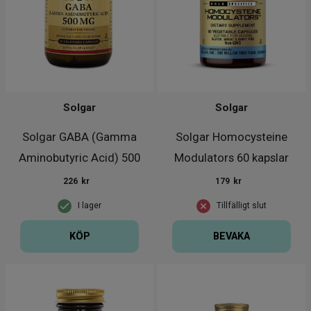
Solgar
Solgar
Solgar GABA (Gamma
Solgar Homocysteine
Aminobutyric Acid) 500
Modulators 60 kapslar
mg 50 ka
226
kr
179
kr
I lager
Tillfälligt slut
KÖP
BEVAKA