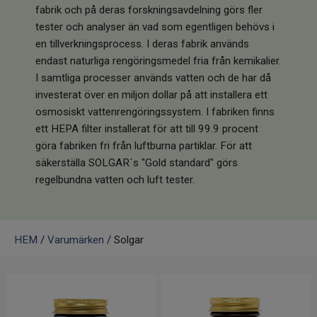
Infrarött Ljus
fabrik och på deras forskningsavdelning görs fler
tester och analyser än vad som egentligen behövs i
en tillverkningsprocess. I deras fabrik används
Vattenrening & Övrigt
endast naturliga rengöringsmedel fria från kemikalier.
I samtliga processer används vatten och de har då
Transdermala plåster
investerat över en miljon dollar på att installera ett
osmosiskt vattenrengöringssystem. I fabriken finns
Fyndlådan
ett HEPA filter installerat för att till 99.9 procent
göra fabriken fri från luftburna partiklar. För att
säkerställa SOLGAR´s "Gold standard" görs
regelbundna vatten och luft tester.
HEM
/
Varumärken
/ Solgar