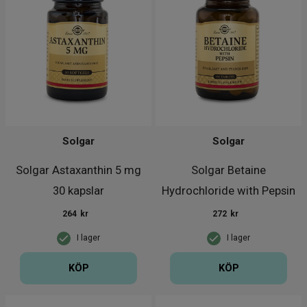
Solgar
Solgar
Solgar Astaxanthin 5 mg
Solgar Betaine
30 kapslar
Hydrochloride with Pepsin
100 tabl
264
kr
272
kr
I lager
I lager
KÖP
KÖP