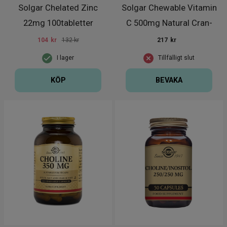
Solgar Chelated Zinc
Solgar Chewable Vitamin
22mg 100tabletter
C 500mg Natural Cran-
Rasp
104
kr
132 kr
217
kr
I lager
Tillfälligt slut
KÖP
BEVAKA