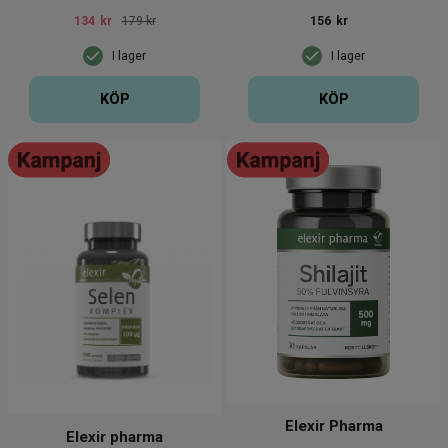
tabletter
134
kr
179 kr
156
kr
I lager
I lager
KÖP
KÖP
Elexir Pharma
Elexir pharma