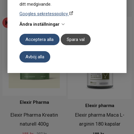
ditt medgivande.
KÖP
KÖP
Googles sekretesspolicy
Ändra inställningar
Acceptera alla
Spara val
Avböj alla
Elexir Pharma
Elexir pharma
Elexir Pharma Kreatin
Elexir pharma Maca L-
naturell 400g
arginin 180 kapslar