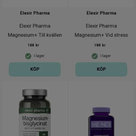
Elexir Pharma
Elexir Pharma
Elexir Pharma
Elexir Pharma
Magnesium+ Till kvällen
Magnesium+ Vid stress
90 kapslar
90 kapslar
188
kr
188
kr
I lager
I lager
KÖP
KÖP