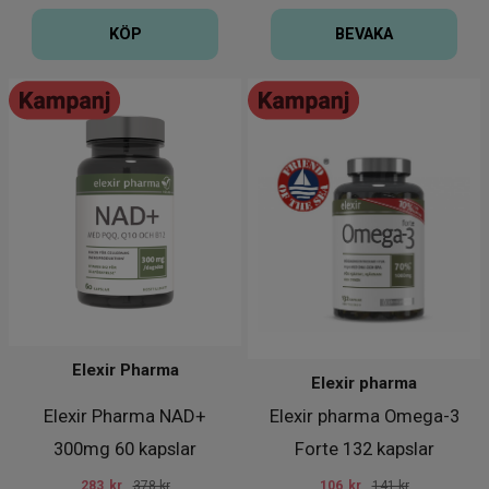
KÖP
BEVAKA
Elexir Pharma
Elexir pharma
Elexir Pharma NAD+
Elexir pharma Omega-3
300mg 60 kapslar
Forte 132 kapslar
283
kr
378 kr
106
kr
141 kr