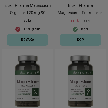
Elexir Pharma Magnesium
Elexir Pharma
Organisk 120 mg 90
Magnesium+ För muskler
kapslar
90 kapslar
150
kr
141
kr
188 kr
Tillfälligt slut
I lager
BEVAKA
KÖP