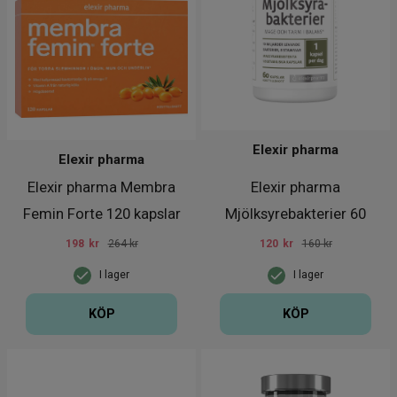
Elexir pharma
Elexir pharma
Elexir pharma Membra
Elexir pharma
Femin Forte 120 kapslar
Mjölksyrebakterier 60
kapslar
198
kr
264 kr
120
kr
160 kr
I lager
I lager
KÖP
KÖP