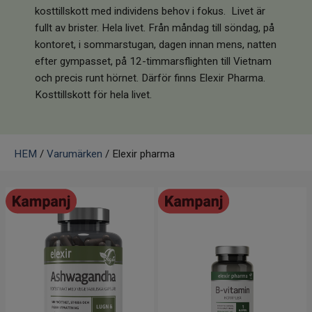
Infrarött Ljus
kosttillskott med individens behov i fokus. Livet är
fullt av brister. Hela livet. Från måndag till söndag, på
Vattenrening & Övrigt
kontoret, i sommarstugan, dagen innan mens, natten
efter gympasset, på 12-timmarsflighten till Vietnam
och precis runt hörnet. Därför finns Elexir Pharma.
Transdermala plåster
Kosttillskott för hela livet.
Fyndlådan
HEM
/
Varumärken
/ Elexir pharma