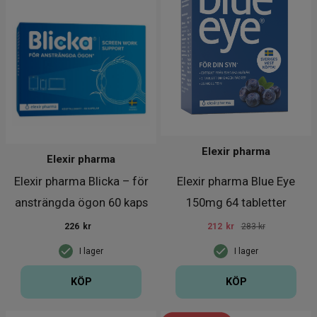
Elexir pharma
Elexir pharma
Elexir pharma Blicka – för
Elexir pharma Blue Eye
ansträngda ögon 60 kaps
150mg 64 tabletter
226
kr
212
kr
283 kr
I lager
I lager
KÖP
KÖP