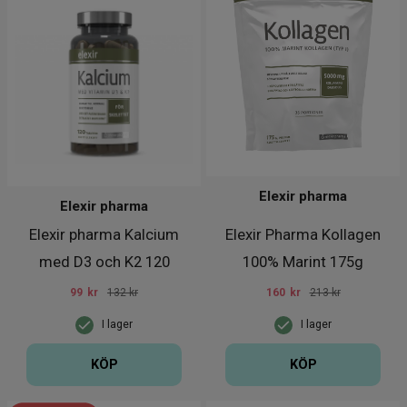
Elexir pharma
Elexir pharma
Elexir pharma Kalcium
Elexir Pharma Kollagen
med D3 och K2 120
100% Marint 175g
tabletter
99
kr
132 kr
160
kr
213 kr
I lager
I lager
KÖP
KÖP