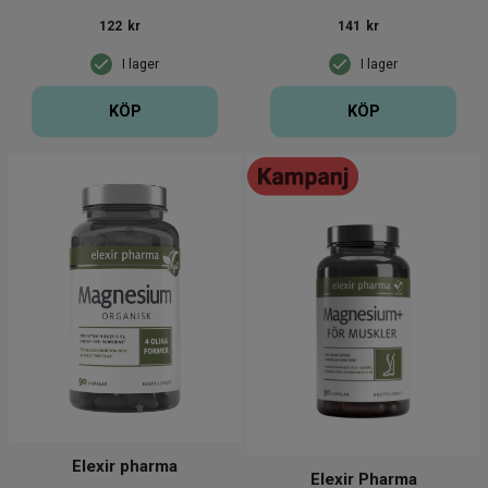
122
kr
141
kr
I lager
I lager
KÖP
KÖP
Elexir pharma
Elexir Pharma