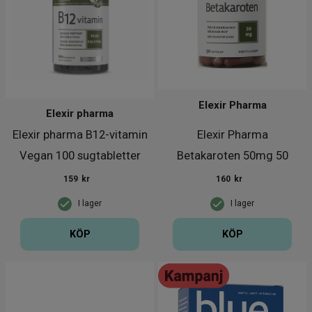
Elexir Pharma
Elexir pharma
Elexir pharma B12-vitamin
Elexir Pharma
Vegan 100 sugtabletter
Betakaroten 50mg 50
kapslar
159
kr
160
kr
I lager
I lager
KÖP
KÖP