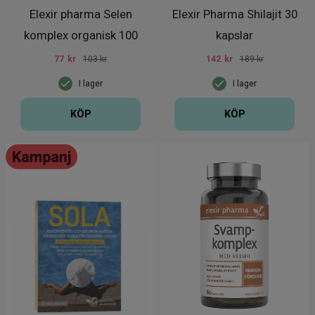
Elexir pharma Selen
Elexir Pharma Shilajit 30
komplex organisk 100
kapslar
kapslar
77
kr
103 kr
142
kr
189 kr
I lager
I lager
KÖP
KÖP