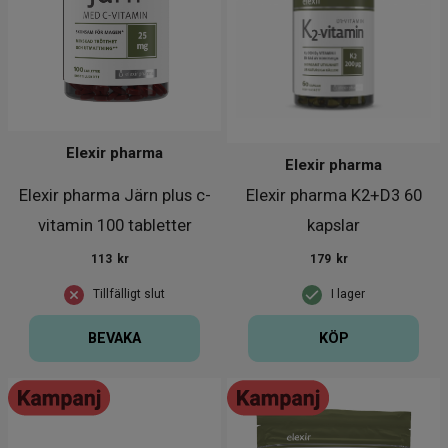
Elexir pharma
Elexir pharma
Elexir pharma Järn plus c-
Elexir pharma K2+D3 60
vitamin 100 tabletter
kapslar
113
kr
179
kr
Tillfälligt slut
I lager
BEVAKA
KÖP