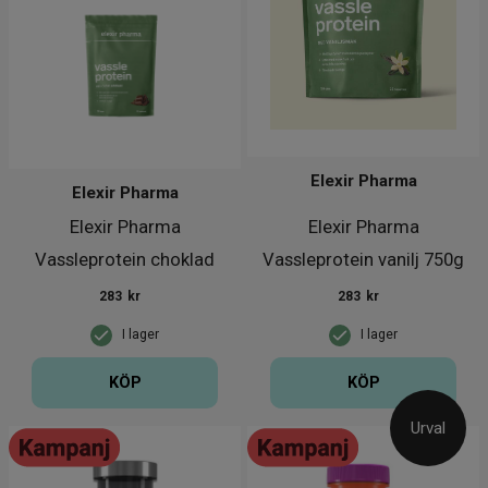
Elexir Pharma
Elexir Pharma
Elexir Pharma
Elexir Pharma
Vassleprotein choklad
Vassleprotein vanilj 750g
750g
283
kr
283
kr
I lager
I lager
KÖP
KÖP
Urval