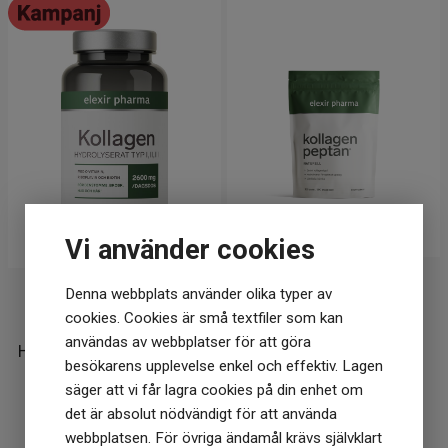
Vi använder cookies
Elexir pharma
Elexir pharma
Denna webbplats använder olika typer av
cookies. Cookies är små textfiler som kan
Elexir Pharma Kollagen
Elexir pharma Kollagen
användas av webbplatser för att göra
Hydrolyserat 120 tabletter
Peptan 500g
besökarens upplevelse enkel och effektiv. Lagen
191
kr
255 kr
236
kr
säger att vi får lagra cookies på din enhet om
det är absolut nödvändigt för att använda
I lager
I lager
webbplatsen. För övriga ändamål krävs självklart