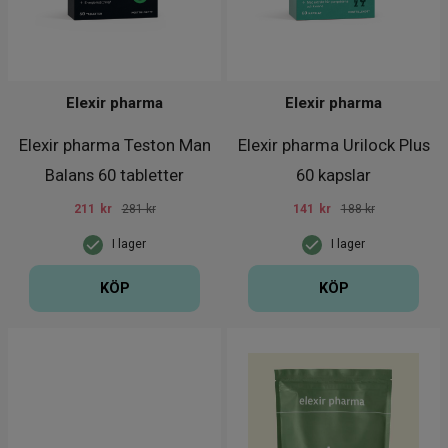
Elexir pharma
Elexir pharma
Elexir pharma Teston Man
Elexir pharma Urilock Plus
Balans 60 tabletter
60 kapslar
211
kr
281 kr
141
kr
188 kr
I lager
I lager
KÖP
KÖP