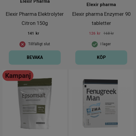
Elexir Pharma
Elexir pharma
Elexir Pharma Elektrolyter
Elexir pharma Enzymer 90
Citron 150g
tabletter
141
kr
126
kr
168 kr
Tillfälligt slut
I lager
BEVAKA
KÖP