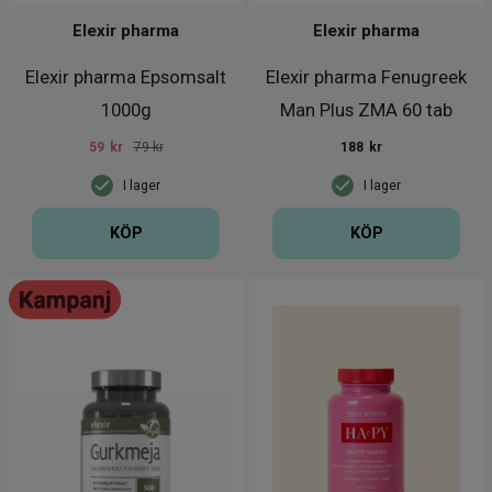
Elexir pharma
Elexir pharma
Elexir pharma Epsomsalt
Elexir pharma Fenugreek
1000g
Man Plus ZMA 60 tab
59
kr
79 kr
188
kr
I lager
I lager
KÖP
KÖP