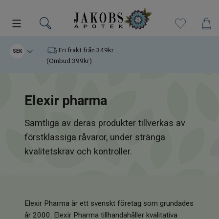
Kampanjer
Fri frakt från 349kr
SEK
(Ombud 399kr)
Nyheter
Elexir pharma
Varumärken
Samtliga av deras produkter tillverkas av
Kosttillskott
förstklassiga råvaror, under stränga
Superfood
kvalitetskrav och kontroller.
Hudvård
Kristaller
Elexir Pharma är ett svenskt företag som grundades
år 2000. Elexir Pharma tillhandahåller kvalitativa