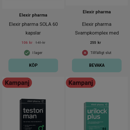
Elexir pharma
Elexir pharma
Elexir pharma SOLA 60
Elexir pharma
kapslar
Svampkomplex med
Reishi 60 kapslar
106
kr
141 kr
255
kr
I lager
Tillfälligt slut
KÖP
BEVAKA