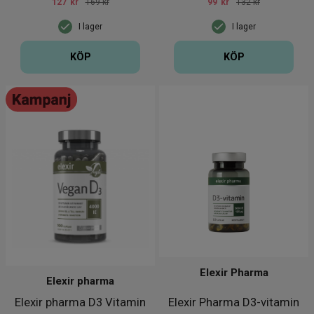
127
kr
169 kr
99
kr
132 kr
I lager
I lager
KÖP
KÖP
Elexir Pharma
Elexir pharma
Elexir pharma D3 Vitamin
Elexir Pharma D3-vitamin