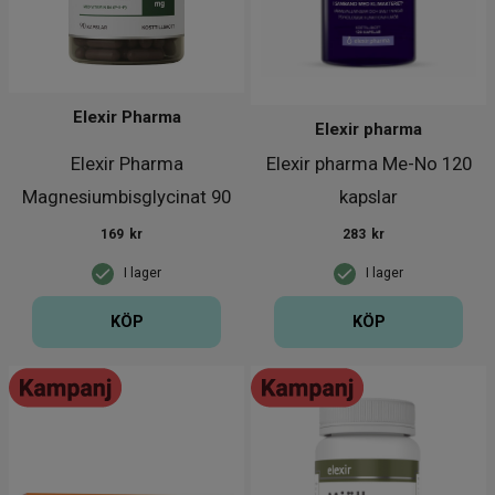
Elexir Pharma
Elexir pharma
Elexir Pharma
Elexir pharma Me-No 120
Magnesiumbisglycinat 90
kapslar
kapslar
169
kr
283
kr
I lager
I lager
KÖP
KÖP