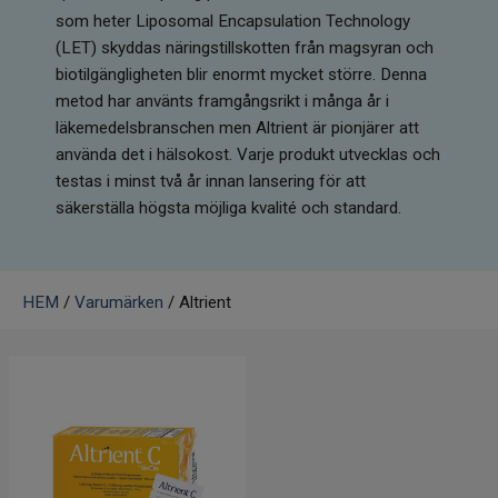
Infrarött Ljus
som heter Liposomal Encapsulation Technology
(LET) skyddas näringstillskotten från magsyran och
Vattenrening & Övrigt
biotilgängligheten blir enormt mycket större. Denna
metod har använts framgångsrikt i många år i
Transdermala plåster
läkemedelsbranschen men Altrient är pionjärer att
använda det i hälsokost. Varje produkt utvecklas och
testas i minst två år innan lansering för att
Fyndlådan
säkerställa högsta möjliga kvalité och standard.
HEM
/
Varumärken
/ Altrient