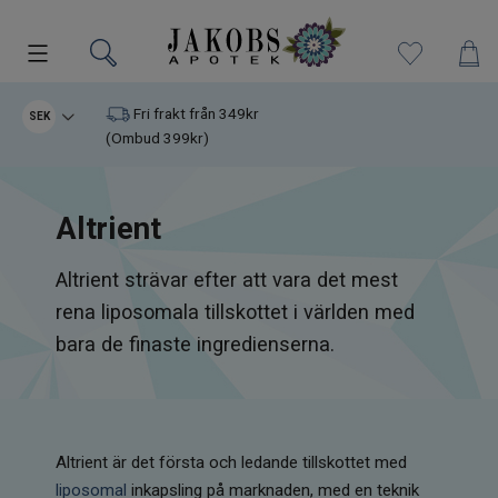
Kampanjer
Fri frakt från 349kr
SEK
(Ombud 399kr)
Nyheter
Altrient
Varumärken
Altrient strävar efter att vara det mest
Kosttillskott
rena liposomala tillskottet i världen med
Superfood
bara de finaste ingredienserna.
Hudvård
Kristaller
Altrient är det första och ledande tillskottet med
liposomal
inkapsling på marknaden, med en teknik