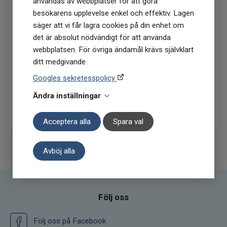
användas av webbplatser för att göra
nyhetsbrev
besökarens upplevelse enkel och effektiv. Lagen
(Du får en kod till din mejl som gäller vid 1
säger att vi får lagra cookies på din enhet om
köptillfälle på ordinarie priser)
det är absolut nödvändigt för att använda
webbplatsen. För övriga ändamål krävs självklart
ditt medgivande.
Googles sekretesspolicy
Ändra inställningar
Prenumerera
Acceptera alla
Spara val
Avböj alla
Följ oss
Följ oss på Facebook