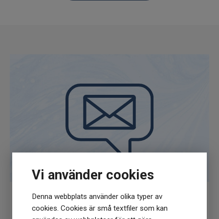
Vi använder cookies
Denna webbplats använder olika typer av
cookies. Cookies är små textfiler som kan
Få
10% rabatt
när du anmäler dig för vårt