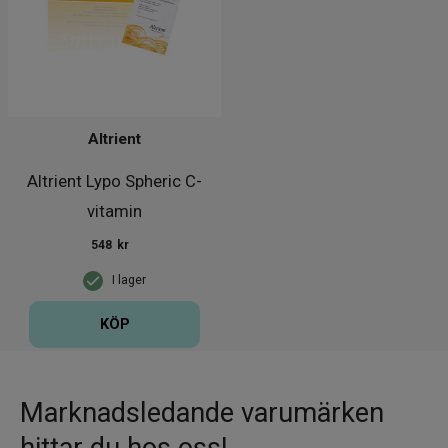
Altrient
Altrient Lypo Spheric C-
vitamin
548
kr
I lager
KÖP
Marknadsledande varumärken
hittar du hos oss!