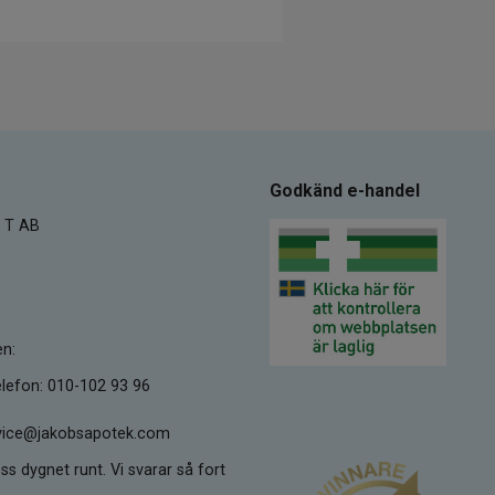
Godkänd e-handel
 T AB
en:
lefon: 010-102 93 96
ervice@jakobsapotek.com
ss dygnet runt. Vi svarar så fort