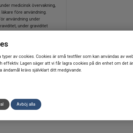
under medicinsk övervakning,
 läkare före användning.
 för användning under
raviditet, under graviditet
ng. Försiktighet
eras vid användning av
ies
nnande läkemedel.
ott bör inte användas som ett
 typer av cookies. Cookies är små textfiler som kan användas av web
till en varierad kost.
 effektiv. Lagen säger att vi får lagra cookies på din enhet om det ä
derad dos bör ej
 ändamål krävs självklart ditt medgivande.
s. Det är viktigt med en
, balanserad kost och
vsstil.
al
Avböj alla