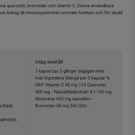
na quercetin, bromelain och vitamin C. Denna användbara
dess bidrag till immunsystemets normala funktion och för skydd
Intag innehåll
-
1 kapsel tas 3 gånger dagligen med
mat Ingrediens Mängd per 3 kapslar %
DRI* Vitamin C 90 mg 113 Quercetin
900 mg - Nässelbladextrakt 4:1 150 mg
Motsvarar 600 mg nässellöv -
a-blad),
Bromelain 54 mg 540 GDU -
almitat),