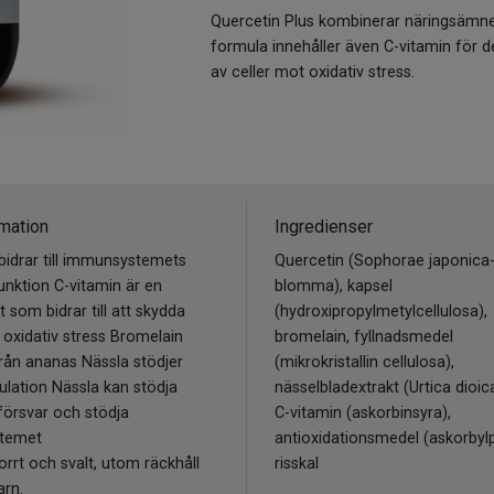
Quercetin Plus kombinerar näringsämne
formula innehåller även C-vitamin för 
av celler mot oxidativ stress.
mation
Ingredienser
bidrar till immunsystemets
Quercetin (Sophorae japonica
nktion C-vitamin är en
blomma), kapsel
t som bidrar till att skydda
(hydroxipropylmetylcellulosa),
n oxidativ stress Bromelain
bromelain, fyllnadsmedel
ån ananas Nässla stödjer
(mikrokristallin cellulosa),
ulation Nässla kan stödja
nässelbladextrakt (Urtica dioic
försvar och stödja
C-vitamin (askorbinsyra),
temet
antioxidationsmedel (askorbylp
orrt och svalt, utom räckhåll
risskal
arn.