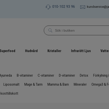
010-102 93 96
kundservice@j
Superfood
Hudvård
Kristaller
Infrarött Ljus
Vatte
Ayurveda
B-vitaminer
C-vitaminer
D-vitaminer
Detox
Förkylning
Liposomalt
Mage & Tarm
Mamma & Barn
Mineraler
Omega3 & Fe
 kosttillskott