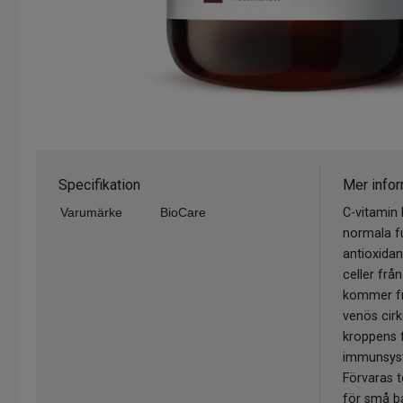
Specifikation
Mer infor
Varumärke
BioCare
C-vitamin 
normala fu
antioxidan
celler frå
kommer fr
venös cirk
kroppens 
immunsys
Förvaras t
för små b