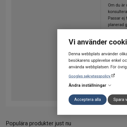
Om du är 
konsultera
Passar ej
planerad g
eller amni
rekommend
Vi använder cook
blodförtu
Kosttillsk
Denna webbplats använder olika
alternativ 
besökarens upplevelse enkel och
Rekommen
använda webbplatsen. För övriga
överskrida
Googles sekretesspolicy
mångsidig
hälsosam li
Ändra inställningar
Acceptera alla
Spara v
Populära produkter just nu