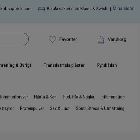
Mina sidor
akobsapotek.com
Betala säkert med Klarna & Swish |
Varukorg
Favoriter
nrening & Övrigt
Transdermala plåster
Fyndlådan
 & Immunförsvar
Hjärta & Kärl
Hud, Hår & Naglar
Inflammation
ttsyror
Proteinpulver
Sex & Lust
Sömn,Stress & Utmattning