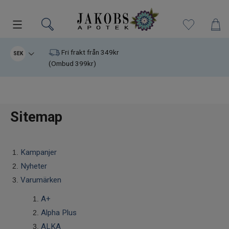
Kampanjer
Fri frakt från 349kr
SEK
(Ombud 399kr)
Nyheter
Varumärken
Sitemap
Kosttillskott
Kampanjer
Superfood
Nyheter
Varumärken
Hudvård
A+
Kristaller
Alpha Plus
ALKA