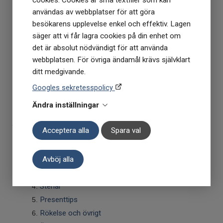
cookies. Cookies är små textfiler som kan
Ayurvedisk kosmetika
användas av webbplatser för att göra
Bodybutters, oljor och eteriska oljor
besökarens upplevelse enkel och effektiv. Lagen
Deodoranter
säger att vi får lagra cookies på din enhet om
Hårvård
det är absolut nödvändigt för att använda
Intim
webbplatsen. För övriga ändamål krävs självklart
Kroppsvård
ditt medgivande.
Läppar & Munvård
Googles sekretesspolicy
Solskydd
Ändra inställningar
Tvålar
Kristaller
Acceptera alla
Spara val
Armband
Avböj alla
Hängsmycke
Shungit
Stenar
Presenttips
Rökelse och övrigt