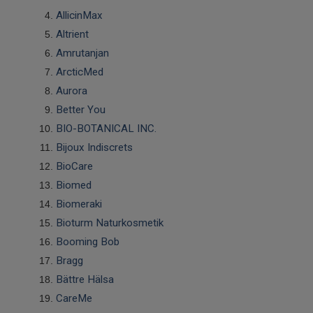
Infrarött Ljus
AllicinMax
Altrient
Vattenrening & Övrigt
Amrutanjan
ArcticMed
Transdermala plåster
Aurora
Better You
Fyndlådan
BIO-BOTANICAL INC.
Bijoux Indiscrets
BioCare
Biomed
Biomeraki
Bioturm Naturkosmetik
Booming Bob
Bragg
Bättre Hälsa
CareMe