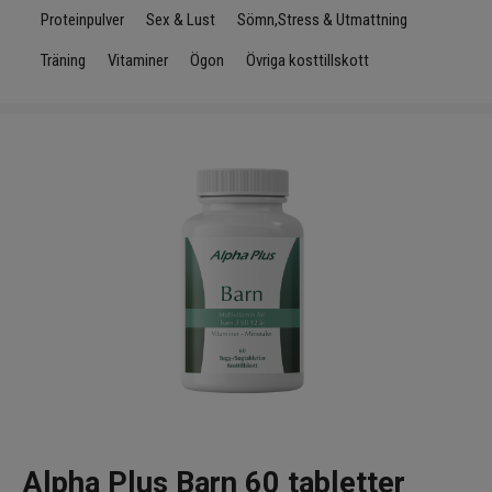
Infrarött Ljus
Proteinpulver
Sex & Lust
Sömn,Stress & Utmattning
Träning
Vitaminer
Ögon
Övriga kosttillskott
Vattenrening & Övrigt
Transdermala plåster
Fyndlådan
Alpha Plus Barn 60 tabletter