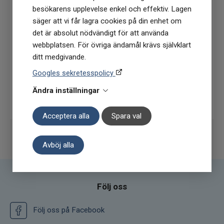
besökarens upplevelse enkel och effektiv. Lagen
(Du får en kod till din mejl som gäller vid 1
säger att vi får lagra cookies på din enhet om
köptillfälle på ordinarie priser)
det är absolut nödvändigt för att använda
webbplatsen. För övriga ändamål krävs självklart
ditt medgivande.
Googles sekretesspolicy
Prenumerera
Ändra inställningar
Acceptera alla
Spara val
Avböj alla
Följ oss
Följ oss på Facebook