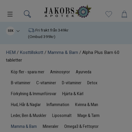
Kampanjer
Fri frakt från 349kr
SEK
(Ombud 399kr)
Nyheter
HEM
/
Kosttillskott
/
Mamma & Barn
/ Alpha Plus Barn 60
tabletter
Varumärken
Köp fler - spara mer
Aminosyror
Ayurveda
Kosttillskott
B-vitaminer
C-vitaminer
D-vitaminer
Detox
Superfood
Förkylning & Immunförsvar
Hjärta & Kärl
Hud, Hår & Naglar
Inflammation
Kvinna & Man
Hudvård
Leder, Ben & Muskler
Liposomalt
Mage & Tarm
Kristaller
Mamma & Barn
Mineraler
Omega3 & Fettsyror