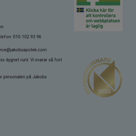
en:
lefon: 010-102 93 96
ervice@jakobsapotek.com
ss dygnet runt. Vi svarar så fort
kar personalen på Jakobs