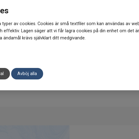
Kristaller kommer från naturen o
ies
storlek och färg. Sprickor och
inte att den har blivit förstörd.
 typer av cookies. Cookies är små textfiler som kan användas av web
 effektiv. Lagen säger att vi får lagra cookies på din enhet om det ä
 ändamål krävs självklart ditt medgivande.
al
Avböj alla