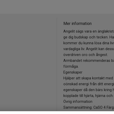
Mer information
Angelit sägs vara en änglakris
ge dig budskap och tecken. Ha
kommer du kunna lösa dina livs
vardagliga liv. Angelit kan dess
överdriven oro och ångest.
Armbandet rekommenderas bära
förmåga.
Egenskaper
Hjälper att skapa kontakt med
oönskad energi från ditt energ
egenskaper då den bärs kring 
kopplade till hjärta, hjärna oc
Övrig information
Sammansättning: CaSO 4 Färg: L
ögat, kronchakrat Stjärntecke