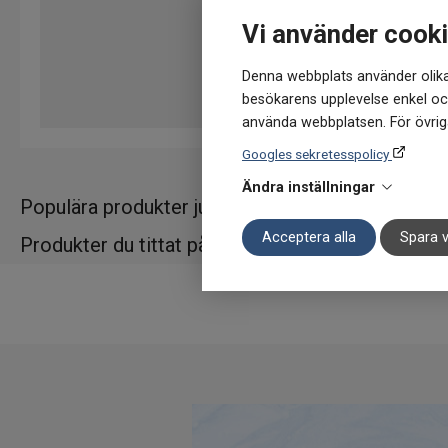
Vi använder cook
Denna webbplats använder olika
besökarens upplevelse enkel och
använda webbplatsen. För övriga
Googles sekretesspolicy
Ändra inställningar
Populära produkter just nu
Acceptera alla
Spara v
Produkter du tittat på