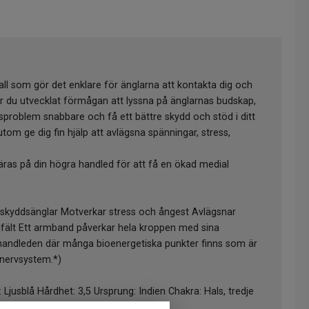
tall som gör det enklare för änglarna att kontakta dig och
r du utvecklat förmågan att lyssna på änglarnas budskap,
problem snabbare och få ett bättre skydd och stöd i ditt
utom ge dig fin hjälp att avlägsna spänningar, stress,
s på din högra handled för att få en ökad medial
 skyddsänglar Motverkar stress och ångest Avlägsnar
ifält Ett armband påverkar hela kroppen med sina
handleden där många bioenergetiska punkter finns som är
h nervsystem.*)
jusblå Hårdhet: 3,5 Ursprung: Indien Chakra: Hals, tredje
n: Vattumannen Planet: Neptunus