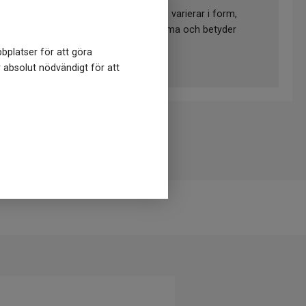
ch är helt unika, vilket innebär att de varierar i form,
 linjer på kristallen kan därför förekomma och betyder
bplatser för att göra
r absolut nödvändigt för att