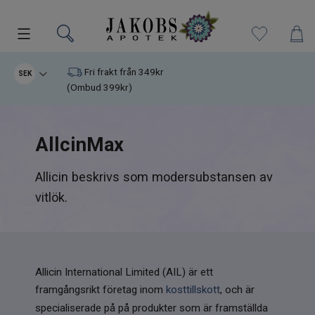
Kampanjer
Fri frakt från 349kr
SEK
(Ombud 399kr)
Nyheter
AllcinMax
Varumärken
Allicin beskrivs som modersubstansen av
Kosttillskott
vitlök.
Superfood
Hudvård
Allicin International Limited (AIL) är ett
Kristaller
framgångsrikt företag inom
kosttillskott
, och är
specialiserade på på produkter som är framställda