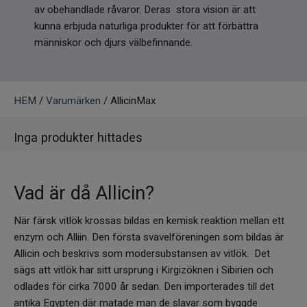
Infrarött Ljus
av obehandlade råvaror. Deras stora vision är att
kunna erbjuda naturliga produkter för att förbättra
människor och djurs välbefinnande.
Vattenrening & Övrigt
Transdermala plåster
HEM
/
Varumärken
/ AllicinMax
Fyndlådan
Inga produkter hittades
Vad är då Allicin?
När färsk vitlök krossas bildas en kemisk reaktion mellan ett
enzym och Alliin. Den första svavelföreningen som bildas är
Allicin och beskrivs som modersubstansen av vitlök. Det
sägs att vitlök har sitt ursprung i Kirgizöknen i Sibirien och
odlades för cirka 7000 år sedan. Den importerades till det
antika Egypten där matade man de slavar som byggde