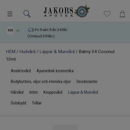
Kampanjer
Fri frakt från 349kr
SEK
(Ombud 399kr)
Nyheter
HEM
/
Hudvård
/
Läppar & Munvård
/ Balmy 04 Coconut
10ml
Varumärken
Ansiktsvård
Ayurvedisk kosmetika
Kosttillskott
Bodybutters, oljor och eteriska oljor
Deodoranter
Superfood
Hårvård
Intim
Kroppsvård
Läppar & Munvård
Solskydd
Tvålar
Hudvård
Kristaller