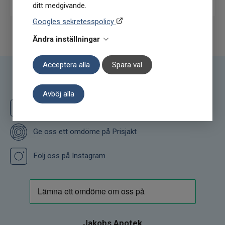
ditt medgivande.
Googles sekretesspolicy
Ändra inställningar
Acceptera alla
Spara val
Följ oss
Avböj alla
Följ oss på Facebook
Ge oss ett omdöme på Prisjakt
Följ oss på Instagram
Jakobs Apotek