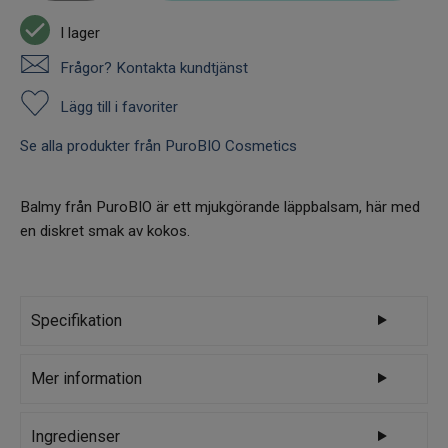
I lager
Frågor? Kontakta kundtjänst
Lägg till i favoriter
Se alla produkter från PuroBIO Cosmetics
Balmy från PuroBIO är ett mjukgörande läppbalsam, här med
en diskret smak av kokos.
Specifikation
Varumärke
PuroBIO Cosmetics
Mer information
puroBIOs nya Balmy kombinerar den
Ingredienser