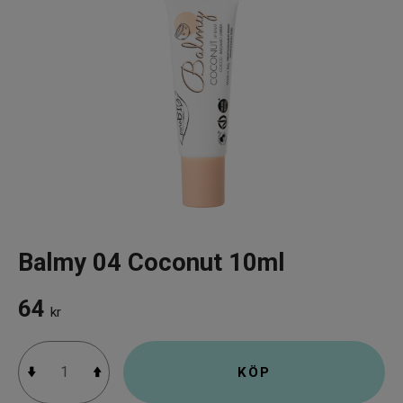
Infrarött Ljus
Vattenrening & Övrigt
Transdermala plåster
Fyndlådan
Balmy 04 Coconut 10ml
64
kr
KÖP