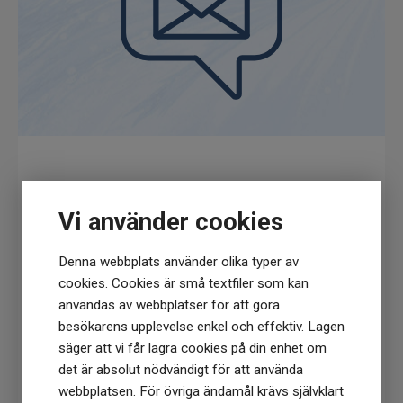
produkten väl tillsluten för att skydda från
ljus och värmekällor. Undvik att använda
produkten när du har infektioner i munnen
eller på läpparna.
Få
10% rabatt
när du anmäler dig för vårt
nyhetsbrev
Vi använder cookies
(Du får en kod till din mejl som gäller vid 1
köptillfälle på ordinarie priser)
Denna webbplats använder olika typer av
cookies. Cookies är små textfiler som kan
användas av webbplatser för att göra
besökarens upplevelse enkel och effektiv. Lagen
säger att vi får lagra cookies på din enhet om
det är absolut nödvändigt för att använda
Prenumerera
webbplatsen. För övriga ändamål krävs självklart