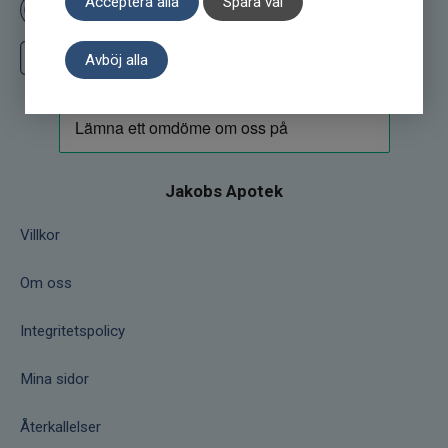
Acceptera alla
Spara val
Ge oss ett omdöme på Prisjakt
Följ oss på Instagram
Avböj alla
Jakobs Apotek
Villkor
Om oss
Integritetspolicy
Mina sidor
Återkallelser