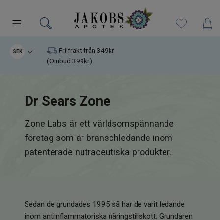
Kampanjer
Fri frakt från 349kr
SEK
(Ombud 399kr)
Nyheter
Dr Sears Zone
Varumärken
Zone Labs är ett världsomspännande
Kosttillskott
företag som är branschledande inom
Superfood
patenterade nutraceutiska produkter.
Hudvård
Kristaller
Sedan de grundades 1995 så har de varit ledande
inom antiinflammatoriska näringstillskott. Grundaren