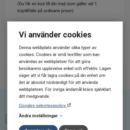
(Du får en kod till din mejl som gäller vid 1
köptillfälle på ordinarie priser)
Vi använder cookies
Denna webbplats använder olika typer av
Prenumerera
cookies. Cookies är små textfiler som kan
användas av webbplatser för att göra
besökarens upplevelse enkel och effektiv. Lagen
säger att vi får lagra cookies på din enhet om
det är absolut nödvändigt för att använda
webbplatsen. För övriga ändamål krävs självklart
ditt medgivande.
Följ oss
Googles sekretesspolicy
Ändra inställningar
Följ oss på Facebook