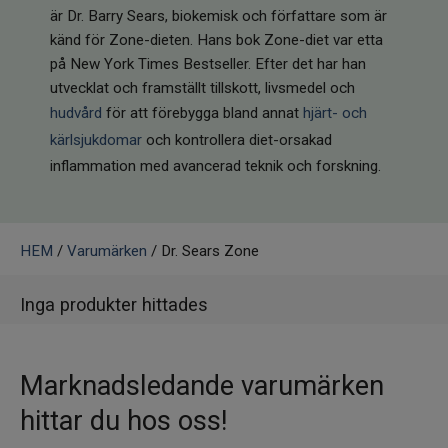
Infrarött Ljus
är Dr. Barry Sears, biokemisk och författare som är
känd för Zone-dieten. Hans bok Zone-diet var etta
Vattenrening & Övrigt
på New York Times Bestseller. Efter det har han
utvecklat och framställt tillskott, livsmedel och
hudvård
för att förebygga bland annat
hjärt- och
Transdermala plåster
kärlsjukdomar
och kontrollera diet-orsakad
Fyndlådan
inflammation med avancerad teknik och forskning.
HEM
/
Varumärken
/ Dr. Sears Zone
Inga produkter hittades
Marknadsledande varumärken
hittar du hos oss!